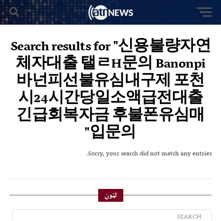
Search results for "신용불량자연
체자대출 탤ㄹH문의 Banonpi
바넌피선불유심내구제 포천
시24시간당일소액급전대출
긴급회복자금 후불폰유심매
입문의"
Sorry, your search did not match any entries.
لټون