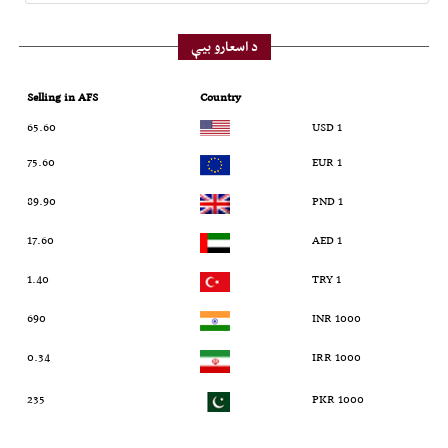
د اسعارو بیې
Selling in AFS
Country
65.60
1 USD
75.60
1 EUR
89.90
1 PND
17.60
1 AED
1.40
1 TRY
690
1000 INR
0.34
1000 IRR
235
1000 PKR