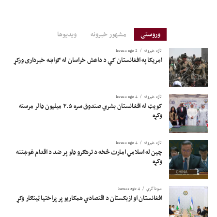
وروستی
مشهور خبرونه
ویدیوها
تازه خبرونه
2 hours ago
امریکا په افغانستان کې د داعش خراسان له ګواښه خبرداری ورکړ
تازه خبرونه
4 hours ago
کویټ له افغانستان بشري صندوق سره ۲.۵ میلیون ډالر مرسته
وکړه
تازه خبرونه
4 hours ago
چین له اسلامي امارت څخه د ترهګرو ډلو پر ضد د اقدام غوښتنه
وکړه
سوداگري
4 hours ago
افغانستان او ازبکستان د اقتصادي همکاریو پر پراختیا ټینګار وکړ