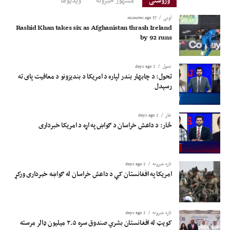
وروستی
مشهور خبرونه
ویدیوها
لوبی
57 minutes ago
Rashid Khan takes six as Afghanistan thrash Ireland
by 92 runs
تحول
2 days ago
تحول: د چابهار بندر لپاره د امریکا د بندیزونو د معافیت پای ته
رسېدل
څار
2 days ago
څار: د داعش خراسان د ګواښ په اړه د امریکا خبرداری
تازه خبرونه
2 days ago
امریکا په افغانستان کې د داعش خراسان له ګواښه خبرداری ورکړ
تازه خبرونه
2 days ago
کویټ له افغانستان بشري صندوق سره ۲.۵ میلیون ډالر مرسته