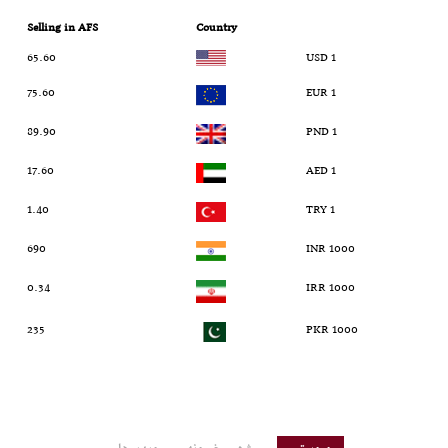
Selling in AFS
Country
65.60
1 USD
75.60
1 EUR
89.90
1 PND
17.60
1 AED
1.40
1 TRY
690
1000 INR
0.34
1000 IRR
235
1000 PKR