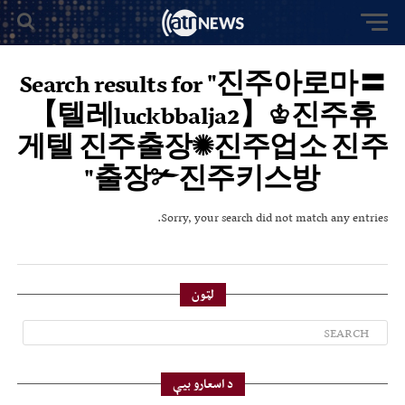
Search results for "진주아로마〓
【텔레luckbbalja2】♔진주휴
게텔 진주출장✺진주업소 진주
출장✃진주키스방"
Sorry, your search did not match any entries.
لټون
د اسعارو بیې