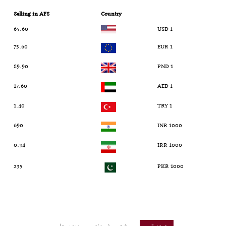
Selling in AFS
Country
65.60
1 USD
75.60
1 EUR
89.90
1 PND
17.60
1 AED
1.40
1 TRY
690
1000 INR
0.34
1000 IRR
235
1000 PKR