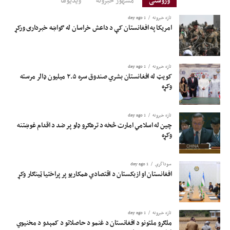
وروستی
مشهور خبرونه
ویدیوها
تازه خبرونه
1 day ago
امریکا په افغانستان کې د داعش خراسان له ګواښه خبرداری ورکړ
تازه خبرونه
1 day ago
کویټ له افغانستان بشري صندوق سره ۲.۵ میلیون ډالر مرسته
وکړه
تازه خبرونه
1 day ago
چین له اسلامي امارت څخه د ترهګرو ډلو پر ضد د اقدام غوښتنه
وکړه
سوداگري
1 day ago
افغانستان او ازبکستان د اقتصادي همکاریو پر پراختیا ټینګار وکړ
تازه خبرونه
1 day ago
ملګرو ملتونو د افغانستان د غنمو د حاصلاتو د کمېدو د مخنیوي