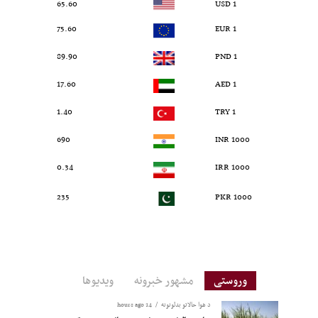
65.60
1 USD
75.60
1 EUR
89.90
1 PND
17.60
1 AED
1.40
1 TRY
690
1000 INR
0.34
1000 IRR
235
1000 PKR
وروستی
مشهور خبرونه
ویدیوها
د هوا حالاتو بدلونونه
14 hours ago