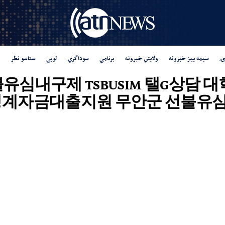
ۍ
سیمه ییز خبرونه
ولایتي خبرونه
برنامې
سوداگري
لوبی
ستاسو نظر
 "탬스뷰선불유심내구제 TSBUSIM 탤
생계자금대출지원 무안군 선불유심