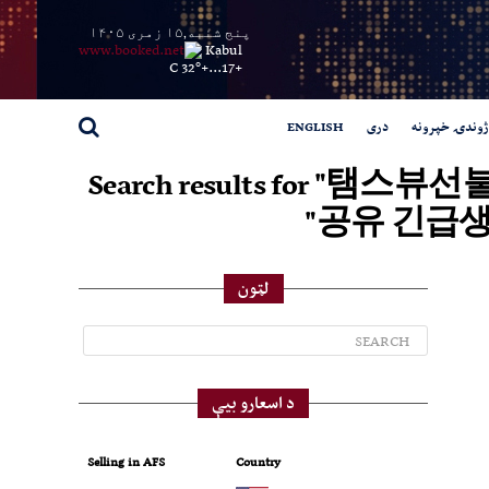
پنج شنبه,۱۵ زمری ۱۴۰۵
Kabul
32° C
+
17...
+
ژوندۍ خپرونه
دری
ENGLISH
Search results for
공유 긴급
لټون
د اسعارو بیې
Selling in AFS
Country