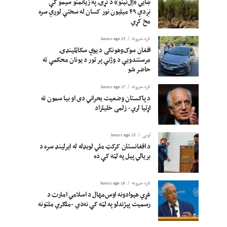
ښايي «اِل‌نینو» د نړۍ په زیانمنو سیمو کې
نږدې ۴۹ میلیون نور کسان له سختې لوږې سره
مخ کړي
تازه خبرونه
15 hours ago
افغان سوک‌وهونکی د یوې سکاټلینډۍ
مرستندویې د وژنې پر تور د یونان محکمې ته
حاضر شو
تازه خبرونه
17 hours ago
د پاکستان وضعیت بحراني دی او بیا سمون ته
اړتیا لري- زلمی خلیلزاد
لوبی
18 hours ago
د افغانستان کرکټ ملي لوبډله له ایرلینډ سره د
بریالي پیل په لټه کې ده
تازه خبرونه
19 hours ago
غړي هېوادونه اوس‌مهال د اسلامي امارت د
رسمیت پېژندلو په لټه کې نه‌دي -ملګري ملتونه