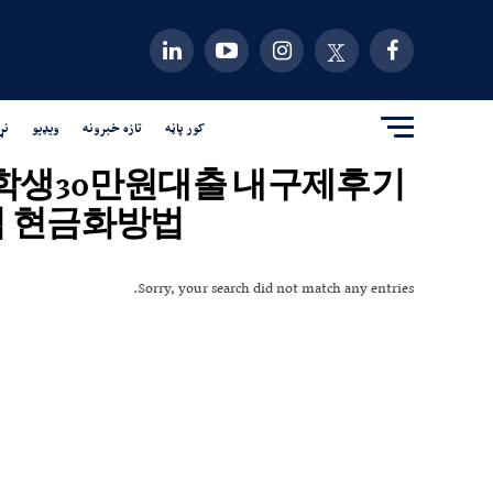
کور پاڼه
تازه خبرونه
ویډیو
نړ
G상담 대학생30만원대출 내구제후기
 현금화방법"
Sorry, your search did not match any entries.