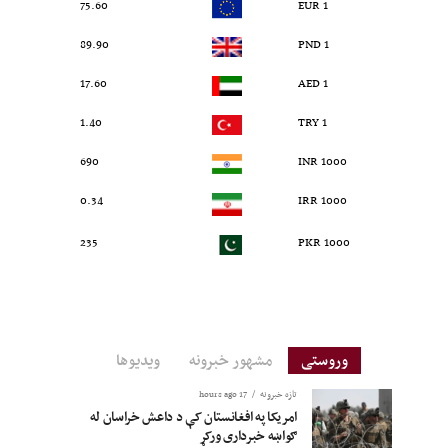
75.60
1 EUR
89.90
1 PND
17.60
1 AED
1.40
1 TRY
690
1000 INR
0.34
1000 IRR
235
1000 PKR
وروستی
مشهور خبرونه
ویدیوها
تازه خبرونه
17 hours ago
امریکا په افغانستان کې د داعش خراسان له
ګواښه خبرداری ورکړ