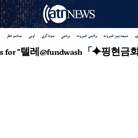
ۍ
سیمه ییز خبرونه
ولایتي خبرونه
برنامې
سوداگري
لوبی
ستاسو نظر
esults for "텔레@fundwash「⯌