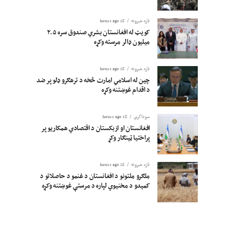
تازه خبرونه
18 hours ago
کویټ له افغانستان بشري صندوق سره ۲.۵
میلیون ډالر مرسته وکړه
تازه خبرونه
18 hours ago
چین له اسلامي امارت څخه د ترهګرو ډلو پر ضد
د اقدام غوښتنه وکړه
سوداگري
18 hours ago
افغانستان او ازبکستان د اقتصادي همکاریو پر
پراختیا ټینګار وکړ
تازه خبرونه
18 hours ago
ملګرو ملتونو د افغانستان د غنمو د حاصلاتو د
کمېدو د مخنیوي لپاره د مرستې غوښتنه وکړه