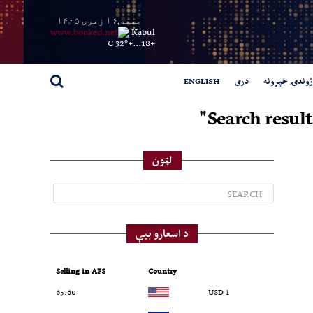
جمعه,۱۶ زمری ۱۴۰۵
Kabul
32° C
+
18...
+
ژوندۍ خپرونه
دری
ENGLISH
Search r
لټون
د اسعارو بیې
Selling in AFS
Country
65.60
1 USD