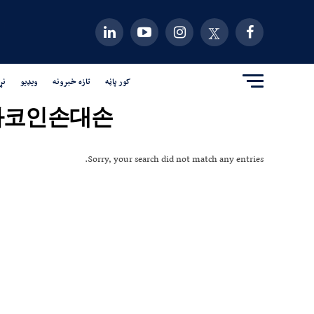
کور پاڼه
تازه خبرونه
ویډیو
نړ
핑현금화코인손대손"
Sorry, your search did not match any entries.