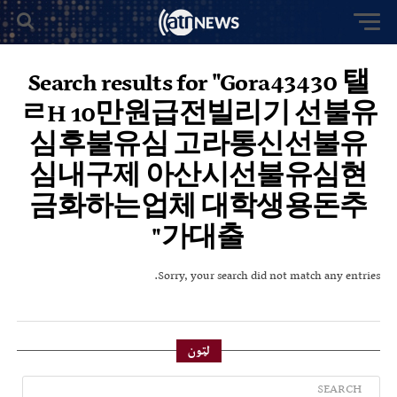
Search results for "Gora43430 탤
ㄹH 10만원급전빌리기 선불유
심후불유심 고라통신선불유
심내구제 아산시선불유심현
금화하는업체 대학생용돈추
가대출"
Sorry, your search did not match any entries.
لټون