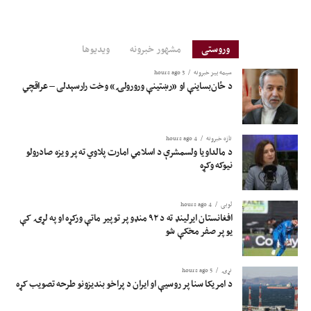
وروستی
مشهور خبرونه
ویدیوها
سیمه ییز خبرونه
3 hours ago
د ځان‌بساینې او «رښتینې ورورولۍ» وخت رارسېدلی – عراقچي
تازه خبرونه
4 hours ago
د مالداویا ولسمشرې د اسلامي امارت پلاوي ته پر ویزه صادرولو
نیوکه وکړه
لوبی
4 hours ago
افغانستان ایرلینډ ته د ۹۲ منډو پر توپیر ماتې ورکړه او په لړۍ کې
یو پر صفر مخکې شو
نړۍ
5 hours ago
د امریکا سنا پر روسیې او ایران د پراخو بندیزونو طرحه تصویب کړه