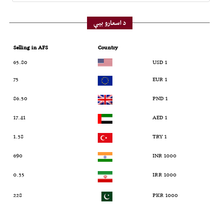
د اسعارو بیې
Selling in AFS
Country
65.80
1 USD
75
1 EUR
86.50
1 PND
17.41
1 AED
1.38
1 TRY
690
1000 INR
0.35
1000 IRR
228
1000 PKR