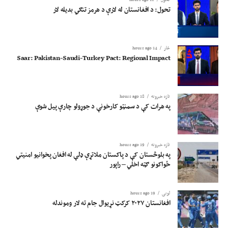
تحول: د افغانستان له لارې د هرمز تنګي بدیله لار
څار
14 hours ago
Saar: Pakistan-Saudi-Turkey Pact: Regional Impact
تازه خبرونه
18 hours ago
په هرات کې د سمنټو کارخونې د جوړولو چارې پیل شوې
تازه خبرونه
19 hours ago
په بلوڅستان کې د پاکستان ملاتړې ډلې له افغان پخوانیو امنیتي
ځواکونو ګټه اخلي – راپور
لوبی
19 hours ago
افغانستان ۲۰۲۷ کرکټ نړیوال جام ته لار وموندله