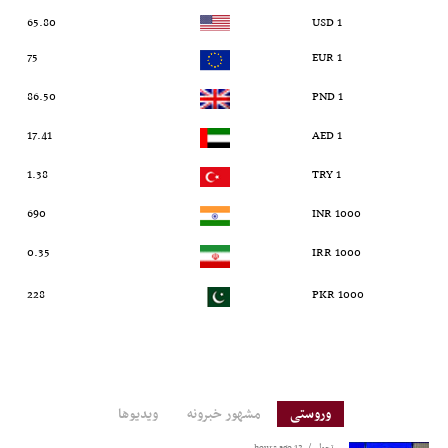
65.80
1 USD
75
1 EUR
86.50
1 PND
17.41
1 AED
1.38
1 TRY
690
1000 INR
0.35
1000 IRR
228
1000 PKR
وروستی
مشهور خبرونه
ویدیوها
تحول
12 hours ago