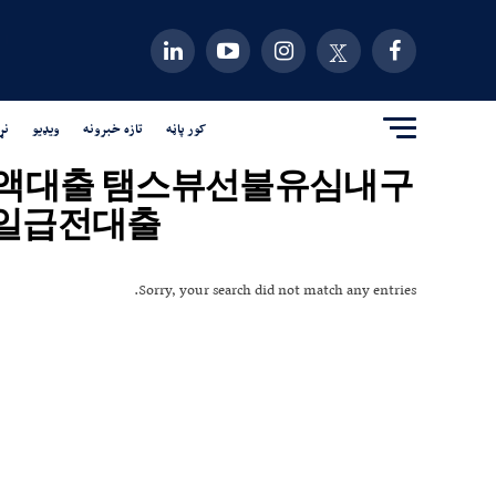
کور پاڼه
تازه خبرونه
ویډیو
نړ
대출연체자소액대출 탬스뷰선불유심내구
일급전대출"
Sorry, your search did not match any entries.