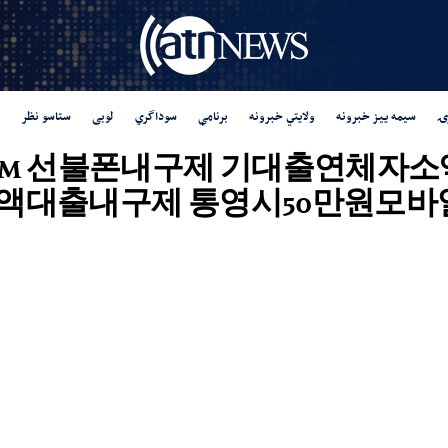
ۍ
سیمه ییز خبرونه
ولایتي خبرونه
برنامې
سوداگري
لوبی
ستاسو نظر
 "Tg탤 TSBUSIM 선불폰내구제 기
액대출내구제 통영시50만원모바