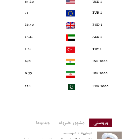
65.80
1 USD
75
1 EUR
86.50
1 PND
17.41
1 AED
1.38
1 TRY
690
1000 INR
0.35
1000 IRR
228
1000 PKR
وروستی
مشهور خبرونه
ویدیوها
تازه خبرونه
2 hours ago