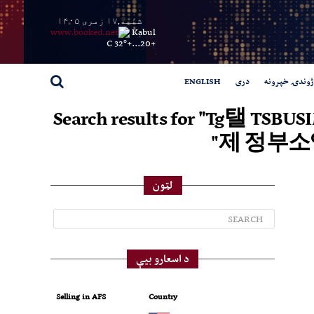
شنبه,۱۷ زمری ۱۴۰۵
Kabul
32° C
+
20...
+
ژوندۍ خپرونه
دری
ENGLISH
Search results for
제 정부소
لټون
د اسعارو بیې
Selling in AFS
Country