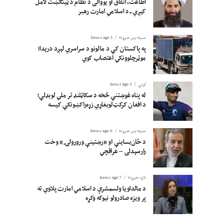
اطاعت، اتفاق او یووالی د نظام د ټینګښت لامل
کیږي ــ د اسلامي امارت رهبر
سیمه ییز خبرونه
5 hours ago
په پاکستان کې د مالونو د سراسري لېږد درېدا؛
موټرچلوونکي اعتصاب کوي
لوبی
5 hours ago
له پناه غوښتنې څخه د سکاټلنډ تر ملي لوبډلې؛
د افغان کرکټ‌لوبغاړي زړه‌راکښونکې کیسه
سیمه ییز خبرونه
6 hours ago
د ځان‌بساینې او «رښتینې ورورولۍ» وخت
رارسېدلی – عراقچي
تازه خبرونه
7 hours ago
د مالداویا ولسمشرې د اسلامي امارت پلاوي ته
پر ویزه صادرولو نیوکه وکړه