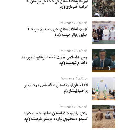
امریکا په افغانستان کې د داعش خراسان له
ګواښه خبرداری ورکړ
تازه خبرونه
5 hours ago
کویټ له افغانستان بشري صندوق سره ۲.۵
میلیون ډالر مرسته وکړه
تازه خبرونه
5 hours ago
چین له اسلامي امارت څخه د ترهګرو ډلو پر ضد
د اقدام غوښتنه وکړه
سوداگري
5 hours ago
افغانستان او ازبکستان د اقتصادي همکاریو پر
پراختیا ټینګار وکړ
تازه خبرونه
5 hours ago
ملګرو ملتونو د افغانستان د غنمو د حاصلاتو د
کمېدو د مخنیوي لپاره د مرستې غوښتنه وکړه