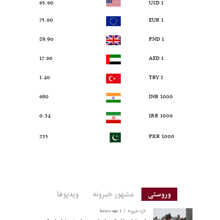
65.60
1 USD
75.60
1 EUR
89.90
1 PND
17.60
1 AED
1.40
1 TRY
690
1000 INR
0.34
1000 IRR
235
1000 PKR
وروستی
مشهور خبرونه
ویدیوها
تازه خبرونه
3 hours ago