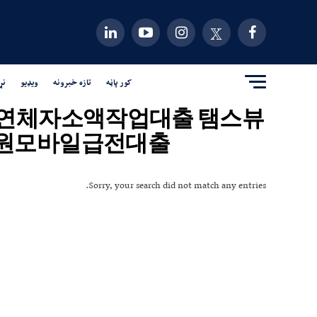
کور پاڼه
تازه خبرونه
ویډیو
نړ
내구제 장기연체자소액작업대출 탬스뷰
원모바일급전대출"
Sorry, your search did not match any entries.