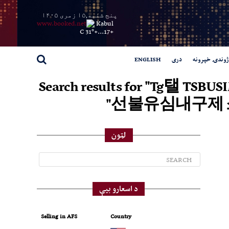
پنج شنبه,۱۵ زمری ۱۴۰۵
Kabul
31° C
+
17...
+
ژوندۍ خپرونه
دری
ENGLISH
Search results for
선불유심내구제 
لټون
د اسعارو بیې
Selling in AFS
Country