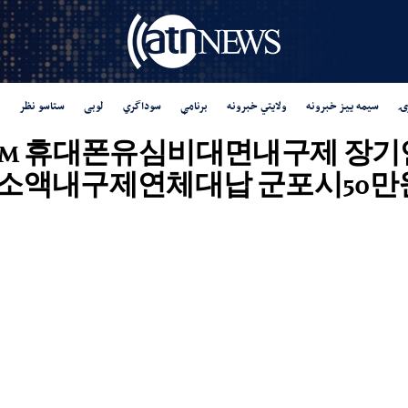
ۍ
سیمه ییز خبرونه
ولایتي خبرونه
برنامې
سوداگري
لوبی
ستاسو نظر
 "Tg탤 TSBUSIM 휴대폰유심비대면
소액내구제연체대납 군포시50만