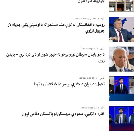
جوازونه لغوه شول
تازه خبرونه
4 hours ago
روسیه د افغانستان له لارې هند سمندر ته د اوسپنې‌پټلۍ بدیله لار
جوړول ارزوي
نړۍ
4 hours ago
د جو بایډن سرطان نورو برخو ته خپور شوی او ډېر درد لري – بایډن
زوی
تحول
16 hours ago
تحول: د ایران د جګړې پر سر د اختلافونو زیاتېدا
څار
17 hours ago
څار: د ترکیې، سعودي عربستان او پاکستان دفاعي تړون