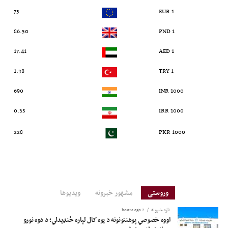
75
1 EUR
86.50
1 PND
17.41
1 AED
1.38
1 TRY
690
1000 INR
0.35
1000 IRR
228
1000 PKR
وروستی
مشهور خبرونه
ویدیوها
تازه خبرونه
2 hours ago
اووه خصوصي پوهنتونونه د یوه کال لپاره ځنډېدلي؛ د دوه نورو