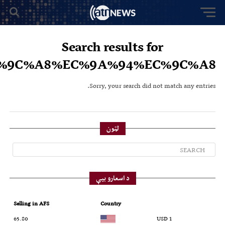
Search results for
9C%A8%EC%9A%94%EC%9C%A8"
Sorry, your search did not match any entries.
لټون
د اسعارو بیې
Selling in AFS
Country
65.80
1 USD