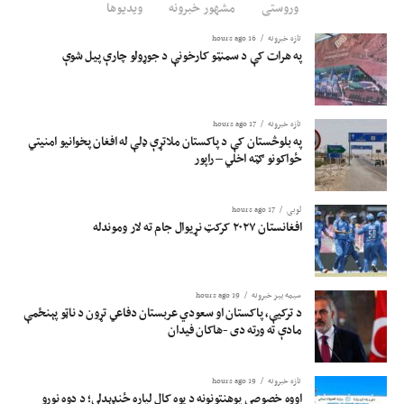
وروستی
مشهور خبرونه
ویدیوها
تازه خبرونه
16 hours ago
په هرات کې د سمنټو کارخونې د جوړولو چارې پیل شوې
تازه خبرونه
17 hours ago
په بلوڅستان کې د پاکستان ملاتړې ډلې له افغان پخوانیو امنیتي
ځواکونو ګټه اخلي – راپور
لوبی
17 hours ago
افغانستان ۲۰۲۷ کرکټ نړیوال جام ته لار وموندله
سیمه ییز خبرونه
19 hours ago
د ترکیې، پاکستان او سعودي عربستان دفاعي تړون د ناټو پېنځمې
مادې ته ورته دی -هاکان فیدان
تازه خبرونه
19 hours ago
اووه خصوصي پوهنتونونه د یوه کال لپاره ځنډېدلي؛ د دوه نورو