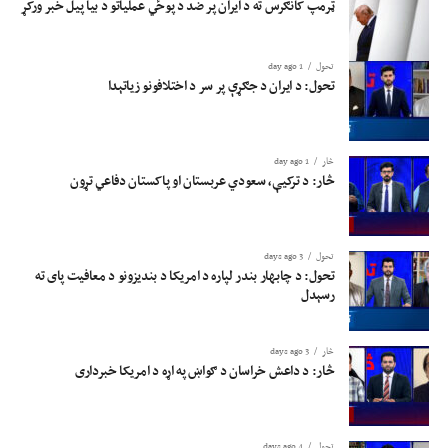
ټرمپ کانګرس ته د ایران پر ضد د پوځي عملیاتو د بیا پیل خبر ورکړ
تحول
1 day ago
تحول: د ایران د جګړې پر سر د اختلافونو زیاتېدا
څار
1 day ago
څار: د ترکیې، سعودي عربستان او پاکستان دفاعي تړون
تحول
3 days ago
تحول: د چابهار بندر لپاره د امریکا د بندیزونو د معافیت پای ته
رسېدل
څار
3 days ago
څار: د داعش خراسان د ګواښ په اړه د امریکا خبرداری
تحول
4 days ago