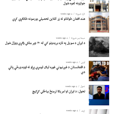
جوازونه لغوه شول
تازه خبرونه
4 weeks ago
هند افغان ځوانانو ته زر آنلاین تحصیلي بورسونه ځانګړي کړي
سیمه ییز خبرونه
4 weeks ago
د ایران د سویل په تازه بریدونو کې له ۳۰ ډېر ملکي وګړي ووژل شول
لوبی
4 weeks ago
د افغانستان د غېږنیونې غوره لیګ لومړي پړاو ته اووه ورځې پاتې
دي
تحول
4 weeks ago
تحول: د ایران او امریکا ترمنځ بیاځلي کړکېچ
نړۍ
4 weeks ago