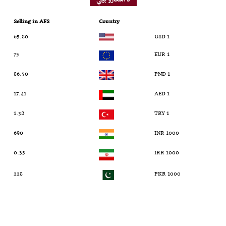
Selling in AFS
Country
65.80
1 USD
75
1 EUR
86.50
1 PND
17.41
1 AED
1.38
1 TRY
690
1000 INR
0.35
1000 IRR
228
1000 PKR