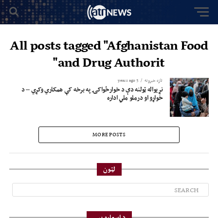
All posts tagged "Afghanistan Food
and Drug Authorit"
تازه خبرونه
3 years ago
نړیواله ټولنه دې د خوارځواکۍ په برخه کې همکاري وکړي – د
خواړو او درملو ملي اداره
MORE POSTS
لټون
د اسعارو بیې