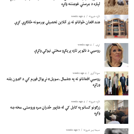
لپاره د مرستې غوښتنه وکړه
تازه خبرونه
4 weeks ago
هند افغان ځوانانو ته زر آنلاین تحصیلي بورسونه ځانګړي کړي
نړۍ
4 weeks ago
روسیې د ناټو پر تازه پرېکړو سختې نیوکې وکړې
سوداگري
4 weeks ago
روسیې افغانانو ته په «شمال ـ سویل» نړیوال فورم کې د ګډون بلنه
ورکړه
تازه خبرونه
4 weeks ago
زرګونو کسانو په کابل کې له شاپور ځدراڼ سره وروستۍ مخه ښه
وکړه
سیمه ییز خبرونه
3 weeks ago