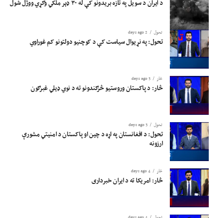
د ایران د سویل په تازه بریدونو کې له ۳۰ ډېر ملکي وګړي ووژل شول
تحول
2 days ago
تحول: په نړیوال سیاست کې د کوچنیو دولتونو کم غوراوي
څار
3 days ago
څار: د پاکستان وروستیو څرګندونو ته د نوي ډیلي غبرګون
تحول
3 days ago
تحول: د افغانستان په اړه د چین او پاکستان د امنیتي مشورې
ارزونه
څار
4 days ago
څار: امریکا ته د ایران خبرداری
تحول
4 days ago