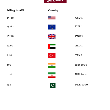
Selling in AFS
Country
65.60
1 USD
75.60
1 EUR
89.90
1 PND
17.60
1 AED
1.40
1 TRY
690
1000 INR
0.34
1000 IRR
235
1000 PKR