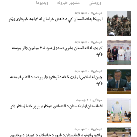
وروستی
مشهور خبرونه
ویدیوها
تازه خبرونه
2 days ago
امریکا په افغانستان کې د داعش خراسان له ګواښه خبرداری ورکړ
تازه خبرونه
2 days ago
کویټ له افغانستان بشري صندوق سره ۲.۵ میلیون ډالر مرسته
وکړه
تازه خبرونه
2 days ago
چین له اسلامي امارت څخه د ترهګرو ډلو پر ضد د اقدام غوښتنه
وکړه
سوداگري
2 days ago
افغانستان او ازبکستان د اقتصادي همکاریو پر پراختیا ټینګار وکړ
تازه خبرونه
2 days ago
ملګرو ملتونو د افغانستان د غنمو د حاصلاتو د کمېدو د مخنیوي