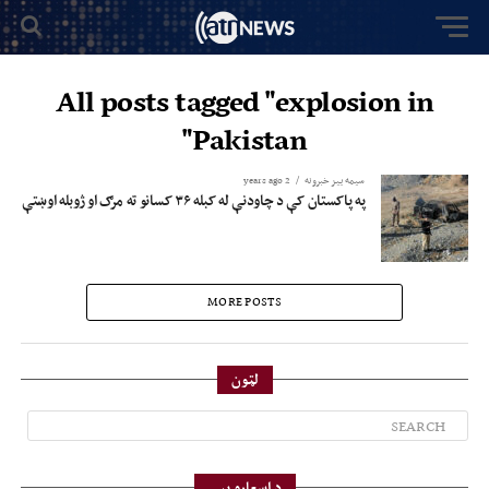
All posts tagged "explosion in
Pakistan"
سیمه ییز خبرونه
2 years ago
په پاکستان کې د چاودنې له کبله ۳۶ کسانو ته مرګ او ژوبله اوښتې
MORE POSTS
لټون
د اسعارو بیې