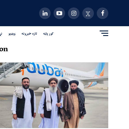
کور پاڼه
تازه خبرونه
ویډیو
نړ
on"