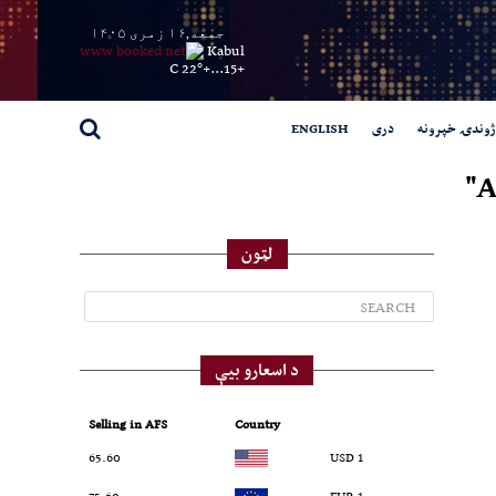
جمعه,۱۶ زمری ۱۴۰۵
Kabul
22° C
+
15...
+
ژوندۍ خپرونه
دری
ENGLISH
A
لټون
د اسعارو بیې
Selling in AFS
Country
65.60
1 USD