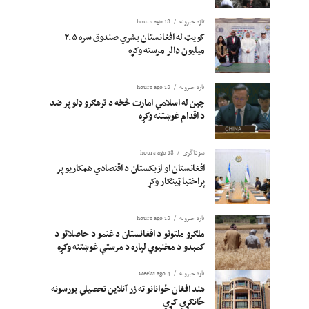
تازه خبرونه
18 hours ago
کویټ له افغانستان بشري صندوق سره ۲.۵
میلیون ډالر مرسته وکړه
تازه خبرونه
18 hours ago
چین له اسلامي امارت څخه د ترهګرو ډلو پر ضد
د اقدام غوښتنه وکړه
سوداگري
18 hours ago
افغانستان او ازبکستان د اقتصادي همکاریو پر
پراختیا ټینګار وکړ
تازه خبرونه
18 hours ago
ملګرو ملتونو د افغانستان د غنمو د حاصلاتو د
کمېدو د مخنیوي لپاره د مرستې غوښتنه وکړه
تازه خبرونه
4 weeks ago
هند افغان ځوانانو ته زر آنلاین تحصیلي بورسونه
ځانګړي کړي