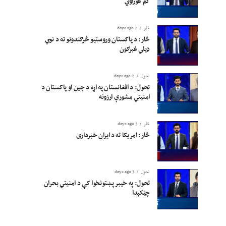
کم غوراوي
څار
2 days ago
څار: د پاکستان وروستیو څرګندونو ته د نوي
ډیلي غبرګون
تحول
2 days ago
تحول: د افغانستان په اړه د چین او پاکستان د
امنیتي مشورې ارزونه
څار
3 days ago
څار: امریکا ته د ایران خبرداری
تحول
3 days ago
تحول: په خیبر پښتونخوا کې د امنیتي بحران
چټکېدا