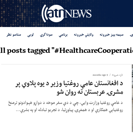
ۍ
سیمه ییز خبرونه
ولایتي خبرونه
برنامې
سوداگري
لوبی
ستاسو نظر
ll posts tagged "#HealthcareCooperati
تازه خبرونه
9 months ago
د افغانستان عامې روغتیا وزیر د یوه پلاوي پر
مشرۍ عربستان ته روان شو
د عامې روغتیا وزارت وايي، چې د دې سفر موخه د دواړو هېوادونو ترمنځ
روغتیایي همکاري او د همغږۍ پیاوړتیا، د تجربو تبادله او په بشري...