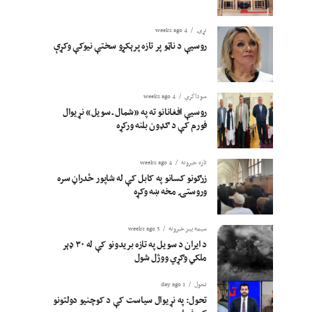
نړۍ
4 weeks ago
روسیې د ناټو پر تازه پرېکړو سختې نیوکې وکړې
سوداگري
4 weeks ago
روسیې افغانانو ته په «شمال ـ سویل» نړیوال
فورم کې د ګډون بلنه ورکړه
تازه خبرونه
4 weeks ago
زرګونو کسانو په کابل کې له شاپور ځدراڼ سره
وروستۍ مخه ښه وکړه
سیمه ییز خبرونه
3 weeks ago
د ایران د سویل په تازه بریدونو کې له ۳۰ ډېر
ملکي وګړي ووژل شول
تحول
1 day ago
تحول: په نړیوال سیاست کې د کوچنیو دولتونو