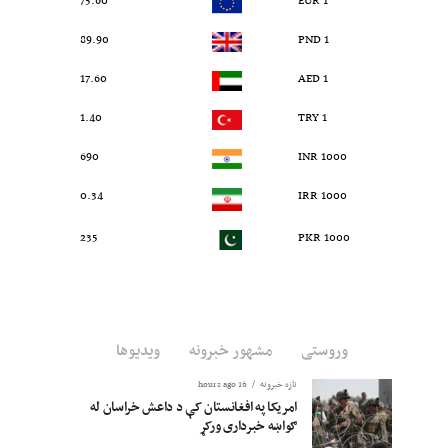
75.60
1 EUR
89.90
1 PND
17.60
1 AED
1.40
1 TRY
690
1000 INR
0.34
1000 IRR
235
1000 PKR
وروستی
مشهور خبرونه
ویدیوها
تازه خبرونه
16 hours ago
امریکا په افغانستان کې د داعش خراسان له
ګواښه خبرداری ورکړ