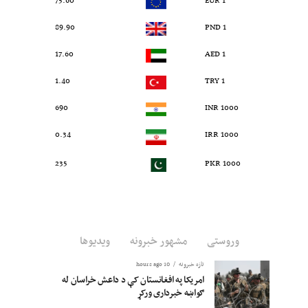
75.60
1 EUR
89.90
1 PND
17.60
1 AED
1.40
1 TRY
690
1000 INR
0.34
1000 IRR
235
1000 PKR
وروستی
مشهور خبرونه
ویدیوها
تازه خبرونه
10 hours ago
امریکا په افغانستان کې د داعش خراسان له
ګواښه خبرداری ورکړ