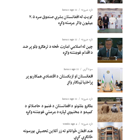
تازه خبرونه
11 hours ago
کویټ له افغانستان بشري صندوق سره ۲.۵
میلیون ډالر مرسته وکړه
تازه خبرونه
11 hours ago
چین له اسلامي امارت څخه د ترهګرو ډلو پر ضد
د اقدام غوښتنه وکړه
سوداگري
11 hours ago
افغانستان او ازبکستان د اقتصادي همکاریو پر
پراختیا ټینګار وکړ
تازه خبرونه
11 hours ago
ملګرو ملتونو د افغانستان د غنمو د حاصلاتو د
کمېدو د مخنیوي لپاره د مرستې غوښتنه وکړه
تازه خبرونه
4 weeks ago
هند افغان ځوانانو ته زر آنلاین تحصیلي بورسونه
ځانګړي کړي