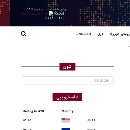
پنج شنبه,۱۵ زمری ۱۴۰۵
Kabul
22° C
+
15...
+
ژوندۍ خپرونه
دری
ENGLISH
لټون
د اسعارو بیې
Selling in AFS
Country
65.60
1 USD