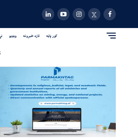
کور پاڼه
تازه خبرونه
ویډیو
نړ
"