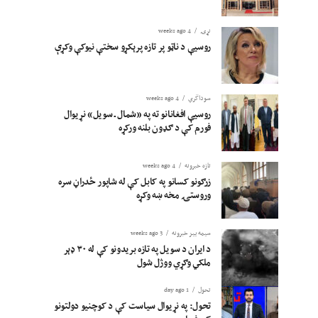
نړۍ
4 weeks ago
روسیې د ناټو پر تازه پرېکړو سختې نیوکې وکړې
سوداگري
4 weeks ago
روسیې افغانانو ته په «شمال ـ سویل» نړیوال
فورم کې د ګډون بلنه ورکړه
تازه خبرونه
4 weeks ago
زرګونو کسانو په کابل کې له شاپور ځدراڼ سره
وروستۍ مخه ښه وکړه
سیمه ییز خبرونه
3 weeks ago
د ایران د سویل په تازه بریدونو کې له ۳۰ ډېر
ملکي وګړي ووژل شول
تحول
1 day ago
تحول: په نړیوال سیاست کې د کوچنیو دولتونو