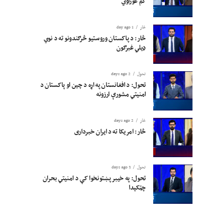
کم غوراوي
څار
1 day ago
څار: د پاکستان وروستیو څرګندونو ته د نوي
ډیلي غبرګون
تحول
2 days ago
تحول: د افغانستان په اړه د چین او پاکستان د
امنیتي مشورې ارزونه
څار
2 days ago
څار: امریکا ته د ایران خبرداری
تحول
3 days ago
تحول: په خیبر پښتونخوا کې د امنیتي بحران
چټکېدا