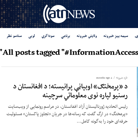
ۍ
سیمه ییز خبرونه
ولایتي خبرونه
برنامې
سوداگري
لوبی
ستاسو نظر
All posts tagged "#InformationAccess
تازه خبرونه
4 months ago
د «پرمختګ» اوبپاڼې پرانیسته؛ د افغانستان د
رسنیو لپاره نوی معلوماتي سرچینه
رئیس اتحادیه ژورنالیستان آزاد افغانستان، در مراسم رونمایی از ویب‌سایت
«پرمختگ» در ارگ گفت که رسانه‌ها در جریان «تجاوز پاکستان» مسئولیت
حرفه‌ای خود را به‌گونه کامل...