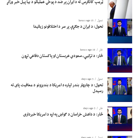
ټرمپ کانګرس ته د ایران پر ضد د پوځي عملیاتو د بیا پیل خبر ورکړ
تحول
15 hours ago
تحول: د ایران د جګړې پر سر د اختلافونو زیاتېدا
څار
16 hours ago
څار: د ترکیې، سعودي عربستان او پاکستان دفاعي تړون
تحول
3 days ago
تحول: د چابهار بندر لپاره د امریکا د بندیزونو د معافیت پای ته
رسېدل
څار
3 days ago
څار: د داعش خراسان د ګواښ په اړه د امریکا خبرداری
تحول
4 days ago