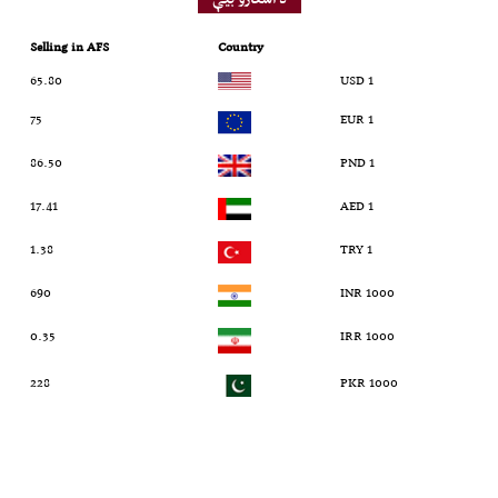
Selling in AFS
Country
65.80
1 USD
75
1 EUR
86.50
1 PND
17.41
1 AED
1.38
1 TRY
690
1000 INR
0.35
1000 IRR
228
1000 PKR