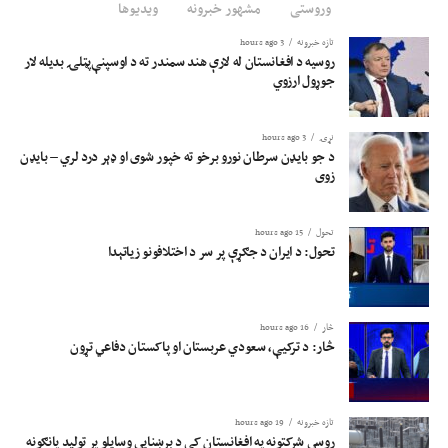
وروستی
مشهور خبرونه
ویدیوها
تازه خبرونه
3 hours ago
روسیه د افغانستان له لارې هند سمندر ته د اوسپنې‌پټلۍ بدیله لار
جوړول ارزوي
نړۍ
3 hours ago
د جو بایډن سرطان نورو برخو ته خپور شوی او ډېر درد لري – بایډن
زوی
تحول
15 hours ago
تحول: د ایران د جګړې پر سر د اختلافونو زیاتېدا
څار
16 hours ago
څار: د ترکیې، سعودي عربستان او پاکستان دفاعي تړون
تازه خبرونه
19 hours ago
روسي شرکتونه په افغانستان کې د برښنايي وسایلو پر تولید پانګونه