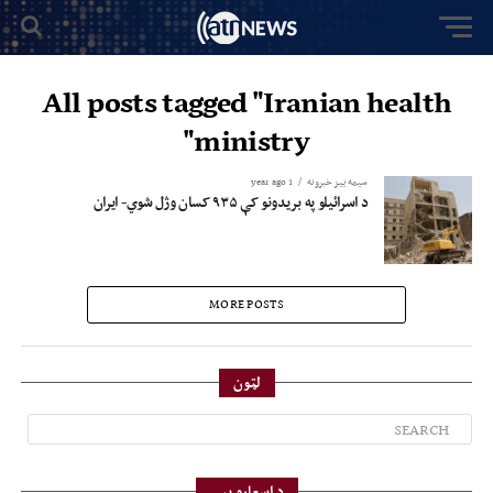
All posts tagged "Iranian health
ministry"
سیمه ییز خبرونه
1 year ago
د اسرائیلو په بریدونو کې ۹۳۵ کسان وژل شوي- ایران
MORE POSTS
لټون
د اسعارو بیې