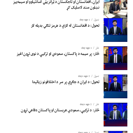
ایران، افغانستان او تاجکستان د ټرانزیټي آسانتیاوو او سیمه‌ییز
نښلون سند لاسلیک کړ
تحول
1 day ago
تحول: د افغانستان له لارې د هرمز تنګي بدیله لار
څار
1 day ago
څار: پر سیمه د پاکستان، سعودي او ترکیې د نوی تړون اغېز
تحول
2 days ago
تحول: د ایران د جګړې پر سر د اختلافونو زیاتېدا
څار
2 days ago
څار: د ترکیې، سعودي عربستان او پاکستان دفاعي تړون
تحول
4 days ago