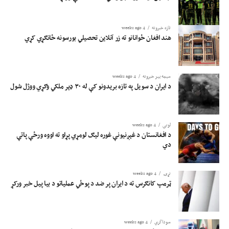
تازه خبرونه
4 weeks ago
هند افغان ځوانانو ته زر آنلاین تحصیلي بورسونه ځانګړي کړي
سیمه ییز خبرونه
4 weeks ago
د ایران د سویل په تازه بریدونو کې له ۳۰ ډېر ملکي وګړي ووژل شول
لوبی
4 weeks ago
د افغانستان د غېږنیونې غوره لیګ لومړي پړاو ته اووه ورځې پاتې
دي
نړۍ
4 weeks ago
ټرمپ کانګرس ته د ایران پر ضد د پوځي عملیاتو د بیا پیل خبر ورکړ
سوداگري
4 weeks ago