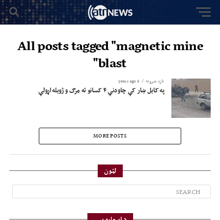
All posts tagged "magnetic mine
blast"
تازه خبرونه
6 years ago
په کابل ښار کې چاودنې ۴ کسانو ته مرګ و ژوبله اړولې
MORE POSTS
لټون
د اسعارو بیې