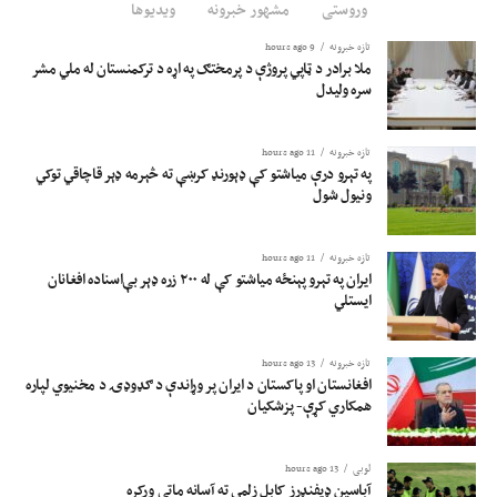
وروستی
مشهور خبرونه
ویدیوها
تازه خبرونه
9 hours ago
ملا برادر د ټاپي پروژې د پرمختګ په اړه د ترکمنستان له ملي مشر
سره ولیدل
تازه خبرونه
11 hours ago
په تېرو درې میاشتو کې ډېورنډ کرښې ته څېرمه ډېر قاچاقي توکي
ونیول شول
تازه خبرونه
11 hours ago
ایران په تېرو پېنځه میاشتو کې له ۲۰۰ زره ډېر بې‌ا‌سناده افغانان
ایستلي
تازه خبرونه
13 hours ago
افغانستان او پاکستان د ایران پر وړاندې د ګډوډۍ د مخنیوي لپاره
همکاري کړې- پزشکیان
لوبی
13 hours ago
آباسین ډیفنډرز کابل زلمي ته آسانه ماتې ورکړه