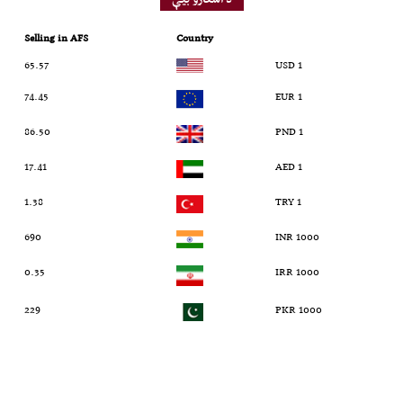
Selling in AFS
Country
65.57
1 USD
74.45
1 EUR
86.50
1 PND
17.41
1 AED
1.38
1 TRY
690
1000 INR
0.35
1000 IRR
229
1000 PKR