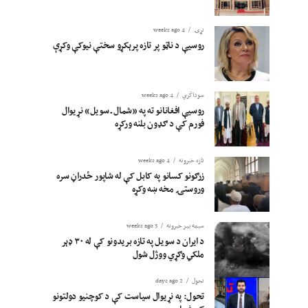
نړۍ
4 weeks ago
روسیې د ناټو پر تازه پرېکړو سختې نیوکې وکړې
سوداگري
4 weeks ago
روسیې افغانانو ته په «شمال ـ سویل» نړیوال
فورم کې د ګډون بلنه ورکړه
تازه خبرونه
4 weeks ago
زرګونو کسانو په کابل کې له شاپور ځدراڼ سره
وروستۍ مخه ښه وکړه
سیمه ییز خبرونه
3 weeks ago
د ایران د سویل په تازه بریدونو کې له ۳۰ ډېر
ملکي وګړي ووژل شول
تحول
2 days ago
تحول: په نړیوال سیاست کې د کوچنیو دولتونو