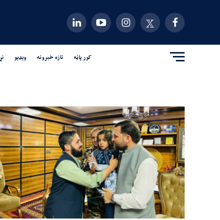
کور پاڼه
تازه خبرونه
ویډیو
نړ