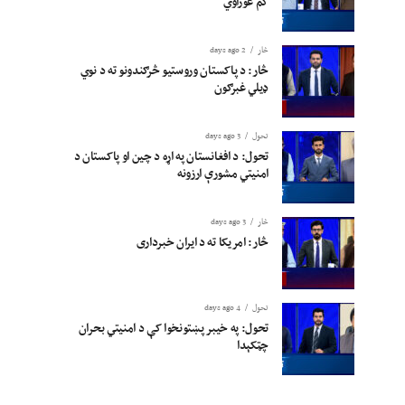
کم غوراوي
څار
2 days ago
څار: د پاکستان وروستیو څرګندونو ته د نوي
ډیلي غبرګون
تحول
3 days ago
تحول: د افغانستان په اړه د چین او پاکستان د
امنیتي مشورې ارزونه
څار
3 days ago
څار: امریکا ته د ایران خبرداری
تحول
4 days ago
تحول: په خیبر پښتونخوا کې د امنیتي بحران
چټکېدا