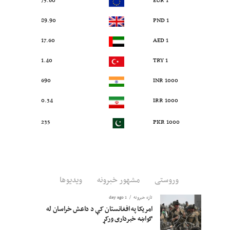
75.60
1 EUR
89.90
1 PND
17.60
1 AED
1.40
1 TRY
690
1000 INR
0.34
1000 IRR
235
1000 PKR
وروستی
مشهور خبرونه
ویدیوها
تازه خبرونه
1 day ago
امریکا په افغانستان کې د داعش خراسان له
ګواښه خبرداری ورکړ