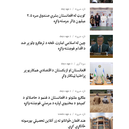
تازه خبرونه
1 day ago
کویټ له افغانستان بشري صندوق سره ۲.۵
میلیون ډالر مرسته وکړه
تازه خبرونه
2 days ago
چین له اسلامي امارت څخه د ترهګرو ډلو پر ضد
د اقدام غوښتنه وکړه
سوداگري
2 days ago
افغانستان او ازبکستان د اقتصادي همکاریو پر
پراختیا ټینګار وکړ
تازه خبرونه
2 days ago
ملګرو ملتونو د افغانستان د غنمو د حاصلاتو د
کمېدو د مخنیوي لپاره د مرستې غوښتنه وکړه
تازه خبرونه
4 weeks ago
هند افغان ځوانانو ته زر آنلاین تحصیلي بورسونه
ځانګړي کړي