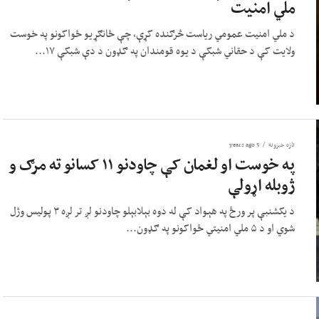
ملي امنیت
د ملي امنیت عمومي ریاست څرګنده کړې، چې ځانګړیو ځواکونو په خوست
ولایت کې د حقاني شبکې د یوه قومندان په ګډون د دې شبکې ۱۷...
تازه خبرونه
5 years ago
په خوست او لغمان کې چاودنو ۱۱ کسانو ته مرګ و
ژوبله اړولې
د یکشنبې پر ورځ په هېواد کې له دوه بېلابېلو چاودنو لږ تر لږه ۳ پولیس وژل
شوي او د ۵ ملي امنیتي ځواکونو په ګډون...