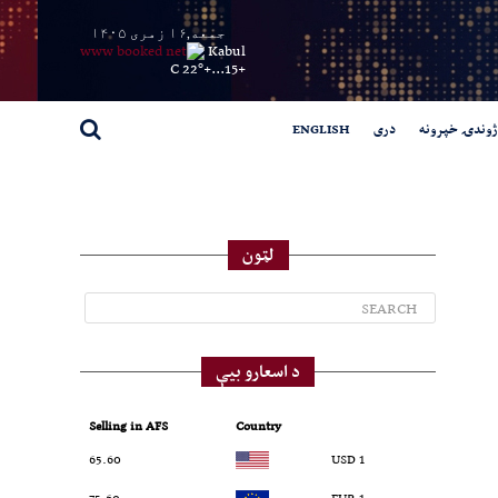
جمعه,۱۶ زمری ۱۴۰۵
Kabul
22° C
+
15...
+
ژوندۍ خپرونه
دری
ENGLISH
لټون
د اسعارو بیې
Selling in AFS
Country
65.60
1 USD