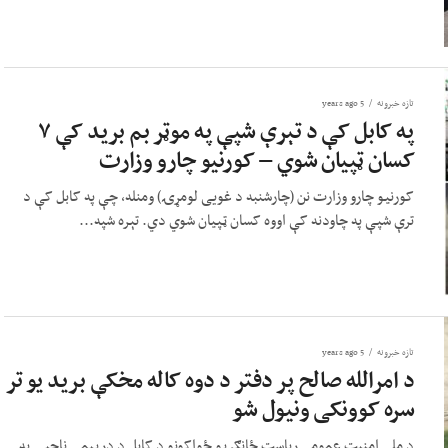
تازه خبرونه
5 years ago
په کابل کې د تېرې شپې په موټر بم برید کې ۷
کسان ټپیان شوي – کورنیو چارو وزارت
کورنیو چارو وزارت نن (چارشنبه د غویی لومړۍ) ومنله، چې په کابل کې د
ترې شپې په چاودنه کې اووه کسان ټپیان شوي دي. تېره شپه...
تازه خبرونه
5 years ago
د امرالله صالح پر دفتر د دوه کاله مخکې برید یو تر
سره کوونکی ونیول شو
د ملي امنیت عمومي ریاست ځانګړیو ځواکونو د کابل د درېیمې ناحیې په