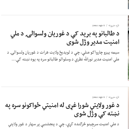
تازه خبرونه
6 years ago
د طالبانو په برید کې د غوریان ولسوالۍ د ملي
امنیت مدیر وژل شوی
سیمه ییزو چارواکو منلې، چې د لویدیځ ولایت هرات د غوریان ولسوالۍ د
ملي امنیت مدیر نورالله نظري د وسلوالو طالبانو سره په یوه نښته کې...
تازه خبرونه
6 years ago
د غور ولایتي شورا غړی له امنیتي ځواکونو سره په
نښته کې وژل شوی
د ملي امنیت سرچینو څرګنده کړې، چې د پنجشنبې پر سهار د غور ولایتي