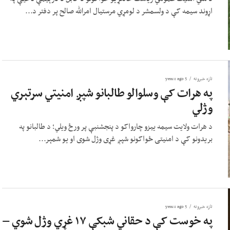
اړوند سیمه کې د ولسمشر د لومړي مرستیال امرالله صالح پر دفتر د...
تازه خبرونه
5 years ago
په هرات کې وسلوالو طالبانو شپږ امنیتي سرتېري
وژلي
د هرات ولایت سیمه ییزو چارواکو د پنجشنبې پر ورځ ویلي؛ د طالبانو په
بریدونو کې د امنیتی ځواکونو شپږ غړی وژل شوی او یو شمېر...
تازه خبرونه
5 years ago
په خوست کې د حقاني شبکې ۱۷ غړي وژل شوي –