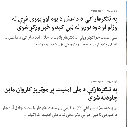
تازه خبرونه
5 years ago
په ننګرهار کې د داعش د یوه لوړپوړي غړي له
وژلو او دوه نورو له ټپي کېدو خبر ورکړ شوی
ملي امنیت ځواکونو ویلي؛ د ننګرهار ولایت په جلال آباد ښار کې د داعش د
هدفي وژنو غړی او اخطار ورکوونکی وژل شوی او دوه نور...
تازه خبرونه
5 years ago
په ننګرهارکې د ملي امنیت پر موټریز کاروان ماین
چاودنه شوې
نن پنجشنبه( د سلواغې ۲۳) له غرمې وروسته د ننګرهار ولایت د جلال آباد ښار
د څلورمې ناحیې هوایي ډګر مخې ته د ملي امنیت ځواکونو...