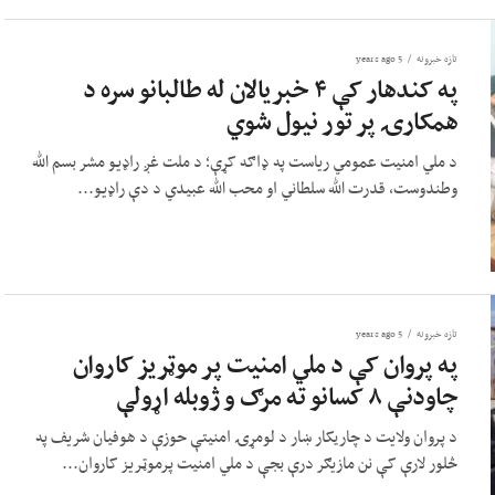
تازه خبرونه
5 years ago
په کندهار کې ۴ خبریالان له طالبانو سره د
همکارۍ پر تور نیول شوي
د ملي امنیت عمومي ریاست په ډاګه کړې؛ د ملت غږ راډیو مشر بسم الله
وطندوست، قدرت الله سلطاني او محب الله عبیدي د دې راډیو...
تازه خبرونه
5 years ago
په پروان کې د ملي امنیت پر موټریز کاروان
چاودنې ۸ کسانو ته مرګ و ژوبله اړولې
د پروان ولایت د چاريکار ښار د لومړۍ امنیتې حوزې د هوفیان شریف په
څلور لارې کې نن مازیګر درې بجې د ملي امنیت پرموټریز کاروان...