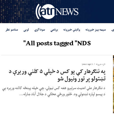
ۍ
سیمه ییز خبرونه
ولایتي خبرونه
برنامې
سوداگري
لوبی
ستاسو نظر
All posts tagged "NDS"
تازه خبرونه
5 years ago
په ننګرهار کې يو کس د خپلې ۵ کلنې ورېرې د
تښتولو پر تور ونيول شو
د ننګرهار ملي امنیت سرتېرو هغه کس نیولي، چې خپله پېنځه کالنه ورېره یې
د پيسو لپاره تښتولې وه. څلور ورځې مخکې د جلال آباد ښارله...