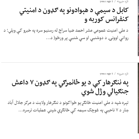
تازه خبرونه
5 years ago
کابل د سیمې د هېوادونو په ګډون د امنیتي
کنفرانس کوربه و
د ملي امنیت عمومي مشر احمد ضیا سراج له رسنیو سره په خبرو کې ویلي؛ د
روانې اوونۍ د دوشنبې او سې شنبې پر ورځو( د...
تازه خبرونه
5 years ago
په ننګرهار کې د یو ځانمرګي په ګډون ۷ داعش
جنګیالي وژل شوي
تېره شپه د ملي امنیت ځانګړیو ځواکونو د ننګرهار ولایت د مرکز جلال آباد
ښار د ۷ ناحیې په غوچک سیمه کې ځانګړي شپني عملیات ترسره...