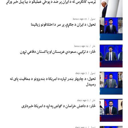
ټرمپ کانګرس ته د ایران پر ضد د پوځي عملیاتو د بیا پیل خبر ورکړ
تحول
13 hours ago
تحول: د ایران د جګړې پر سر د اختلافونو زیاتېدا
څار
14 hours ago
څار: د ترکیې، سعودي عربستان او پاکستان دفاعي تړون
تحول
3 days ago
تحول: د چابهار بندر لپاره د امریکا د بندیزونو د معافیت پای ته
رسېدل
څار
3 days ago
څار: د داعش خراسان د ګواښ په اړه د امریکا خبرداری
تحول
4 days ago