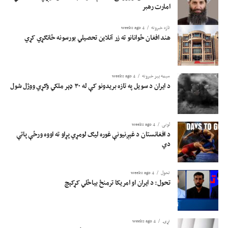
امارت رهبر
تازه خبرونه
4 weeks ago
هند افغان ځوانانو ته زر آنلاین تحصیلي بورسونه ځانګړي کړي
سیمه ییز خبرونه
4 weeks ago
د ایران د سویل په تازه بریدونو کې له ۳۰ ډېر ملکي وګړي ووژل شول
لوبی
4 weeks ago
د افغانستان د غېږنیونې غوره لیګ لومړي پړاو ته اووه ورځې پاتې
دي
تحول
4 weeks ago
تحول: د ایران او امریکا ترمنځ بیاځلي کړکېچ
نړۍ
4 weeks ago