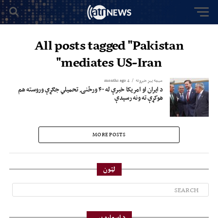
All posts tagged "Pakistan
mediates US-Iran"
سیمه ییز خبرونه
4 months ago
د ایران او امریکا خبرې له ۴۰ ورځنۍ تحمیلي جګړې وروسته هم
هوکړې ته ونه رسېدې
MORE POSTS
لټون
د اسعارو بیې