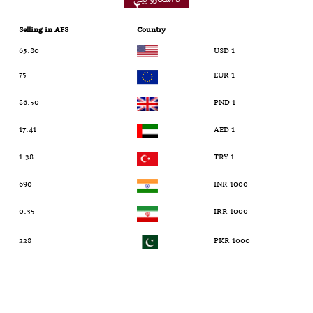
Selling in AFS
Country
65.80
1 USD
75
1 EUR
86.50
1 PND
17.41
1 AED
1.38
1 TRY
690
1000 INR
0.35
1000 IRR
228
1000 PKR