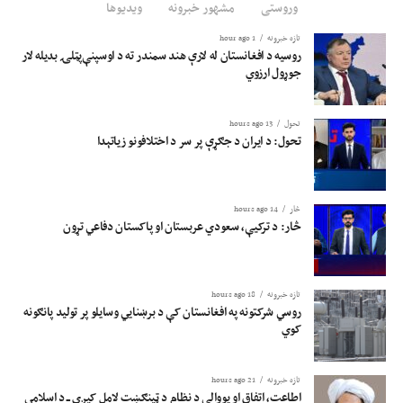
وروستی
مشهور خبرونه
ویدیوها
تازه خبرونه
1 hour ago
روسیه د افغانستان له لارې هند سمندر ته د اوسپنې‌پټلۍ بدیله لار
جوړول ارزوي
تحول
13 hours ago
تحول: د ایران د جګړې پر سر د اختلافونو زیاتېدا
څار
14 hours ago
څار: د ترکیې، سعودي عربستان او پاکستان دفاعي تړون
تازه خبرونه
18 hours ago
روسي شرکتونه په افغانستان کې د برښنايي وسایلو پر تولید پانګونه
کوي
تازه خبرونه
21 hours ago
اطاعت، اتفاق او یووالی د نظام د ټینګښت لامل کیږي ــ د اسلامي