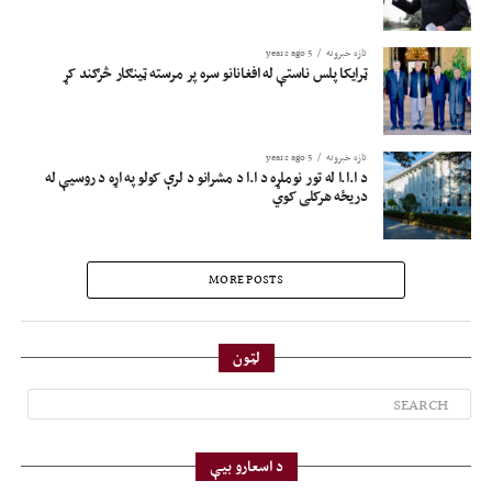
تازه خبرونه
5 years ago
ټرایکا پلس ناستې له افغانانو سره پر مرسته ټینګار څرګند کړ
تازه خبرونه
5 years ago
د ا.ا.ا له تور نوملړه د ا.ا د مشرانو د لرې کولو په اړه د روسیې له
دریځه هرکلی کوي
MORE POSTS
لټون
د اسعارو بیې