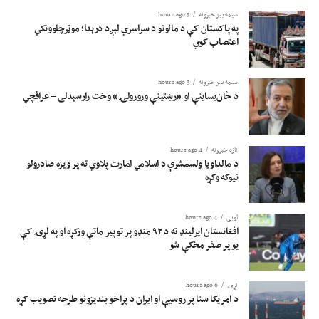
سیمه ییز خبرونه
3 hours ago
په پاکستان کې د مالونو د سراسري لېږد درېدا؛ موټرچلوونکي
اعتصاب کوي
سیمه ییز خبرونه
3 hours ago
د ځان‌بساینې او «رښتینې ورورولۍ» وخت رارسېدلی – عراقچي
تازه خبرونه
4 hours ago
د مالداویا ولسمشرې د اسلامي امارت پلاوي ته پر ویزه صادرولو
نیوکه وکړه
لوبی
4 hours ago
افغانستان ایرلینډ ته د ۹۲ منډو پر توپیر ماتې ورکړه او په لړۍ کې
یو پر صفر مخکې شو
نړۍ
6 hours ago
د امریکا سنا پر روسیې او ایران د پراخو بندیزونو طرحه تصویب کړه