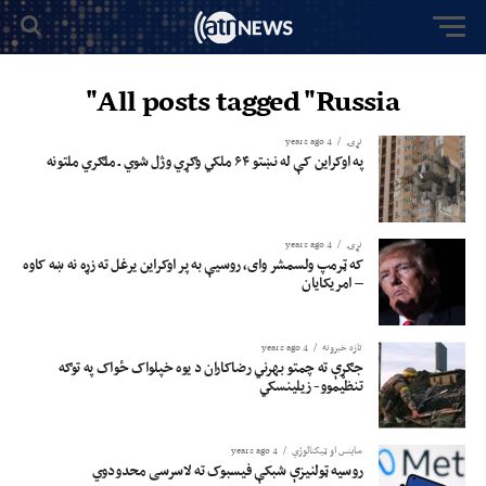
All posts tagged "Russia"
نړۍ
4 years ago
په اوکراین کې له نښتو ۶۴ ملکي وګړي وژل شوي ـ ملګري ملتونه
نړۍ
4 years ago
که ټرمپ ولسمشر وای، روسیې به پر اوکراین یرغل ته زړه نه ښه کاوه
– امریکایان
تازه خبرونه
4 years ago
جګړې ته چمتو بهرني رضاکاران د یوه خپلواک ځواک په توګه
تنظیموو- زیلینسکي
ساینس او ​​ټیکنالوژي
4 years ago
روسیه ټولنیزې شبکې فیسبوک ته لاسرسی محدودوي