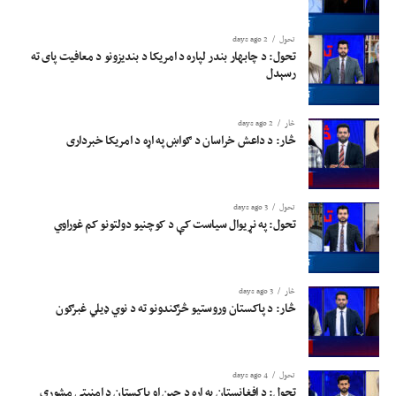
تحول
2 days ago
تحول: د چابهار بندر لپاره د امریکا د بندیزونو د معافیت پای ته
رسېدل
څار
2 days ago
څار: د داعش خراسان د ګواښ په اړه د امریکا خبرداری
تحول
3 days ago
تحول: په نړیوال سیاست کې د کوچنیو دولتونو کم غوراوي
څار
3 days ago
څار: د پاکستان وروستیو څرګندونو ته د نوي ډیلي غبرګون
تحول
4 days ago
تحول: د افغانستان په اړه د چین او پاکستان د امنیتي مشورې