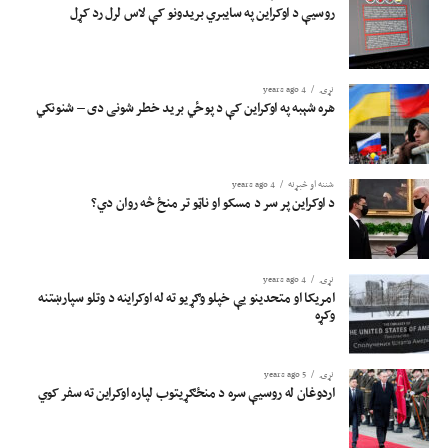
روسیې د اوکراین په سایبري بریدونو کې لاس لرل رد کړل
نړۍ
4 years ago
هره شېبه په اوکراین کې د پوځي برید خطر شونی دی – شنونکي
شننه او څېړنه
4 years ago
د اوکراین پر سر د مسکو او ناټو تر منځ څه روان دي؟
نړۍ
4 years ago
امریکا او متحدینو یې خپلو وګړیو ته له اوکراینه د وتلو سپارښتنه
وکړه
نړۍ
5 years ago
اردوغان له روسيې سره د منځګړيتوب لپاره اوکراين ته سفر کوي