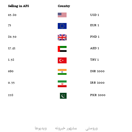
Selling in AFS
Country
65.80
1 USD
75
1 EUR
86.50
1 PND
17.41
1 AED
1.38
1 TRY
690
1000 INR
0.35
1000 IRR
228
1000 PKR
وروستی
مشهور خبرونه
ویدیوها