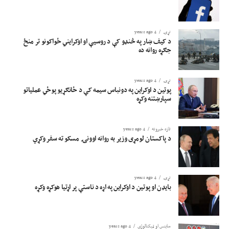
نړۍ
4 years ago
د کیف ښار په څنډو کې د روسیې او اوکرایني ځواکونو تر منځ
جګړه روانه ده
نړۍ
4 years ago
پوتین د اوکراین په دونباس سیمه کې د ځانګړیو پوځي عملیاتو
سپارښتنه وکړه
تازه خبرونه
4 years ago
د پاکستان لومړی وزیر به روانه اوونۍ مسکو ته سفر وکړي
نړۍ
4 years ago
بایډن او پوتین د اوکراین په اړه د ناستې پر اړتیا هوکړه وکړه
ساینس او ​​ټیکنالوژي
4 years ago