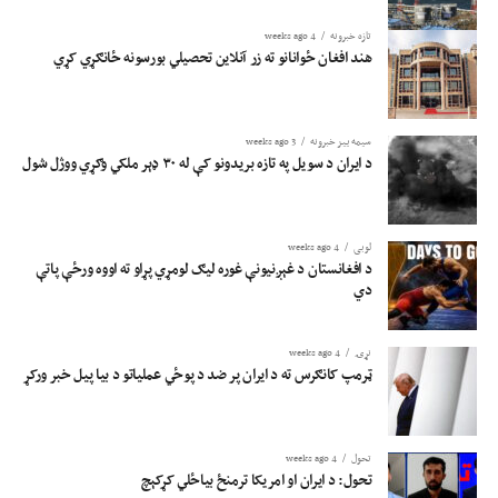
تازه خبرونه
4 weeks ago
هند افغان ځوانانو ته زر آنلاین تحصیلي بورسونه ځانګړي کړي
سیمه ییز خبرونه
3 weeks ago
د ایران د سویل په تازه بریدونو کې له ۳۰ ډېر ملکي وګړي ووژل شول
لوبی
4 weeks ago
د افغانستان د غېږنیونې غوره لیګ لومړي پړاو ته اووه ورځې پاتې
دي
نړۍ
4 weeks ago
ټرمپ کانګرس ته د ایران پر ضد د پوځي عملیاتو د بیا پیل خبر ورکړ
تحول
4 weeks ago
تحول: د ایران او امریکا ترمنځ بیاځلي کړکېچ