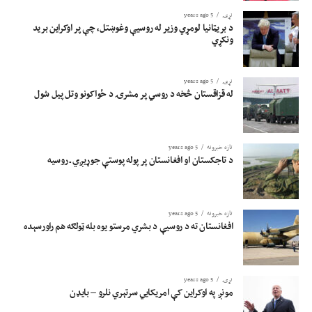
نړۍ
5 years ago
د بریټانیا لومړي وزیر له روسیې وغوښتل، چې پر اوکراین برید
ونکړي
نړۍ
5 years ago
له قزاقستان څخه د روسي پر مشرۍ د ځواکونو وتل پیل شول
تازه خبرونه
5 years ago
د تاجکستان او افغانستان پر پوله پوستې جوړیږي ـ روسیه
تازه خبرونه
5 years ago
افغانستان ته د روسیې د بشري مرستو یوه بله ټولګه هم راورسېده
نړۍ
5 years ago
مونږ په اوکراین کې امریکایي سرتېري نلرو – بایډن