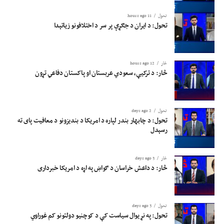
تحول
11 hours ago
تحول: د ایران د جګړې پر سر د اختلافونو زیاتېدا
څار
12 hours ago
څار: د ترکیې، سعودي عربستان او پاکستان دفاعي تړون
تحول
2 days ago
تحول: د چابهار بندر لپاره د امریکا د بندیزونو د معافیت پای ته
رسېدل
څار
3 days ago
څار: د داعش خراسان د ګواښ په اړه د امریکا خبرداری
تحول
3 days ago
تحول: په نړیوال سیاست کې د کوچنیو دولتونو کم غوراوي