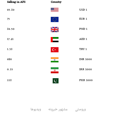
Selling in AFS
Country
65.80
1 USD
75
1 EUR
86.50
1 PND
17.41
1 AED
1.38
1 TRY
690
1000 INR
0.35
1000 IRR
228
1000 PKR
وروستی
مشهور خبرونه
ویدیوها