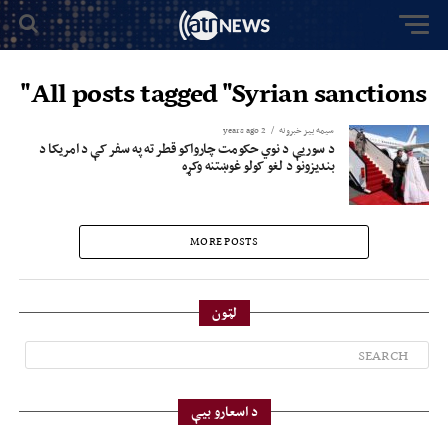
All posts tagged "Syrian sanctions"
سیمه ییز خبرونه
2 years ago
د سوریې د نوي حکومت چارواکو قطر ته په سفر کې د امریکا د
بندیزونو د لغو کولو غوښتنه وکړه
MORE POSTS
لټون
د اسعارو بیې