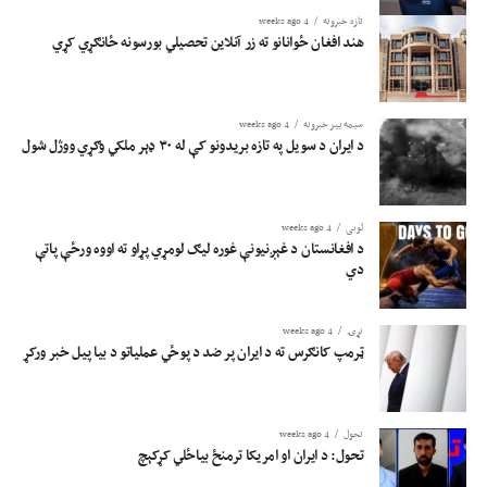
تازه خبرونه
4 weeks ago
هند افغان ځوانانو ته زر آنلاین تحصیلي بورسونه ځانګړي کړي
سیمه ییز خبرونه
4 weeks ago
د ایران د سویل په تازه بریدونو کې له ۳۰ ډېر ملکي وګړي ووژل شول
لوبی
4 weeks ago
د افغانستان د غېږنیونې غوره لیګ لومړي پړاو ته اووه ورځې پاتې
دي
نړۍ
4 weeks ago
ټرمپ کانګرس ته د ایران پر ضد د پوځي عملیاتو د بیا پیل خبر ورکړ
تحول
4 weeks ago
تحول: د ایران او امریکا ترمنځ بیاځلي کړکېچ