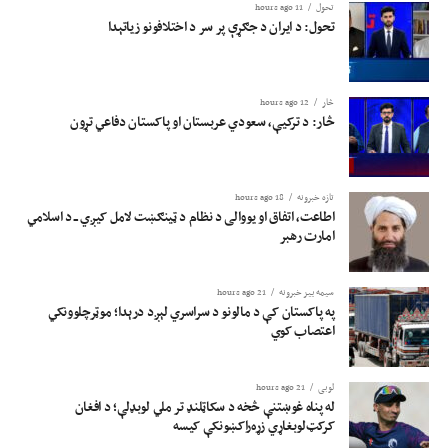
تحول
11 hours ago
تحول: د ایران د جګړې پر سر د اختلافونو زیاتېدا
څار
12 hours ago
څار: د ترکیې، سعودي عربستان او پاکستان دفاعي تړون
تازه خبرونه
18 hours ago
اطاعت، اتفاق او یووالی د نظام د ټینګښت لامل کیږي ــ د اسلامي
امارت رهبر
سیمه ییز خبرونه
21 hours ago
په پاکستان کې د مالونو د سراسري لېږد درېدا؛ موټرچلوونکي
اعتصاب کوي
لوبی
21 hours ago
له پناه غوښتنې څخه د سکاټلنډ تر ملي لوبډلې؛ د افغان
کرکټ‌لوبغاړي زړه‌راکښونکې کیسه