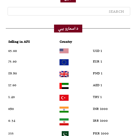
د اسعارو بیې
Selling in AFS
Country
65.60
1 USD
75.60
1 EUR
89.90
1 PND
17.60
1 AED
1.40
1 TRY
690
1000 INR
0.34
1000 IRR
235
1000 PKR