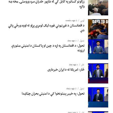
زرګونو کسانو په کابل کې له شاپور ځدراڼ سره وروستۍ مخه ښه
وکړه
لوبی
3 weeks ago
د افغانستان د غېږنیونې غوره لیګ لومړي پړاو ته اووه ورځې پاتې
دي
تحول
1 day ago
تحول: د افغانستان په اړه د چین او پاکستان د امنیتي مشورې
ارزونه
څار
1 day ago
څار: امریکا ته د ایران خبرداری
تحول
2 days ago
تحول: په خیبر پښتونخوا کې د امنیتي بحران چټکېدا
څار
2 days ago