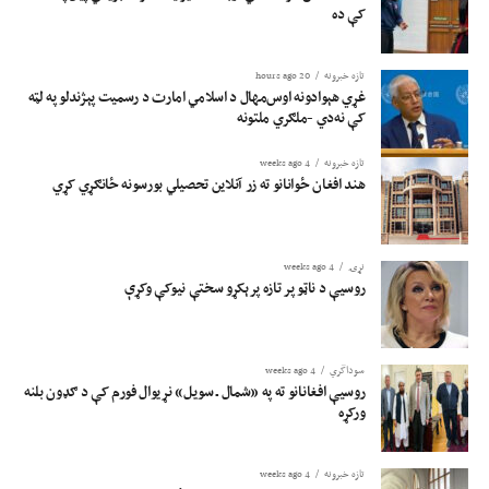
کې ده
تازه خبرونه
20 hours ago
غړي هېوادونه اوس‌مهال د اسلامي امارت د رسمیت پېژندلو په لټه
کې نه‌دي -ملګري ملتونه
تازه خبرونه
4 weeks ago
هند افغان ځوانانو ته زر آنلاین تحصیلي بورسونه ځانګړي کړي
نړۍ
4 weeks ago
روسیې د ناټو پر تازه پرېکړو سختې نیوکې وکړې
سوداگري
4 weeks ago
روسیې افغانانو ته په «شمال ـ سویل» نړیوال فورم کې د ګډون بلنه
ورکړه
تازه خبرونه
4 weeks ago