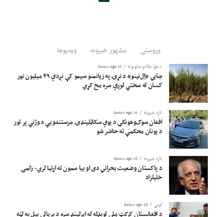
وروستی
مشهور خبرونه
ویدیوها
د هوا حالاتو بدلونونه
15 hours ago
ښايي «اِل‌نینو» د نړۍ په زیانمنو سیمو کې نږدې ۴۹ میلیون نور
کسان له سختې لوږې سره مخ کړي
تازه خبرونه
16 hours ago
افغان سوک‌وهونکی د یوې سکاټلینډۍ مرستندویې د وژنې پر تور
د یونان محکمې ته حاضر شو
تازه خبرونه
18 hours ago
د پاکستان وضعیت بحراني دی او بیا سمون ته اړتیا لري- زلمی
خلیلزاد
لوبی
19 hours ago
د افغانستان کرکټ ملي لوبډله له ایرلینډ سره د بریالي پیل په لټه