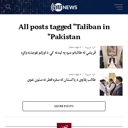
All posts tagged "Taliban in
Pakistan"
تازه خبرونه
6 years ago
قریشي له طالبانو سره په لیدنه کې د اورکم غوښتنه وکړه
تازه خبرونه
6 years ago
طالب پلاوی د پاکستان له سفره قطر ته ستون شوی
MORE POSTS
لټون