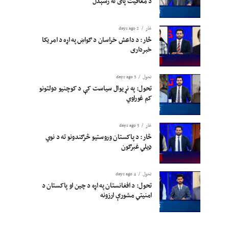
د معافیت پای ته رسېدل
څار
2 days ago
څار: د داعش خراسان د ګواښ په اړه د امریکا
خبرداری
تحول
3 days ago
تحول: په نړیوال سیاست کې د کوچنیو دولتونو
کم غوراوي
څار
3 days ago
څار: د پاکستان وروستیو څرګندونو ته د نوي
ډیلي غبرګون
تحول
4 days ago
تحول: د افغانستان په اړه د چین او پاکستان د
امنیتي مشورې ارزونه