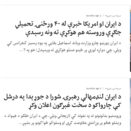
سیمه ییز خبرونه
4 months ago
د ایران او امریکا خبرې له ۴۰ ورځنۍ تحمیلي
جګړې وروسته هم هوکړې ته ونه رسېدې
د ایران بهرنیو چارو وزارت ویاند اسماعیل بقايي په یوه رسنیز کنفرانس کې
ویلي، چې دواړه لوري پر ځینو مسلو هوکړې ته ورسېدل؛ خو په ۲...
سیمه ییز خبرونه
5 months ago
د ایران لنډمهالې رهبرۍ شورا د جوړېدا په درشل
کې چارواکو د سخت غبرګون اعلان وکړ
وروستیو بدلونونو ته په نغوته کې لاریجاني ویلي، چې د ایران خلکو د هېواد د
وېشلو هڅو پر وړاندې مقاومت کړی او وسلوالو ځواکونو پر بشپړ...