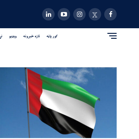
کور پاڼه
تازه خبرونه
ویډیو
نړ