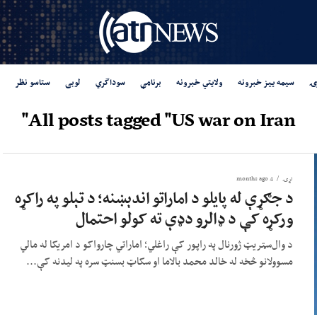
ۍ
سیمه ییز خبرونه
ولایتي خبرونه
برنامې
سوداگري
لوبی
ستاسو نظر
All posts tagged "US war on Iran"
نړۍ
4 months ago
د جګړې له پایلو د اماراتو اندېښنه؛ د تېلو په راکړه
ورکړه کې د ډالرو دډې ته کولو احتمال
د وال‌سټریټ ژورنال په راپور کې راغلي؛ اماراتي چارواکو د امریکا له مالي
مسوولانو څخه له خالد محمد بالاما او سکاټ بسنټ سره په لیدنه کې...