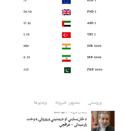
75
1 EUR
86.50
1 PND
17.41
1 AED
1.38
1 TRY
690
1000 INR
0.35
1000 IRR
228
1000 PKR
وروستی
مشهور خبرونه
ویدیوها
سیمه ییز خبرونه
2 hours ago
د ځان‌بساینې او «رښتینې ورورولۍ» وخت
رارسېدلی – عراقچي