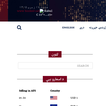
شنبه,۱۷ زمری ۱۴۰۵
Kabul
22° C
+
15...
+
ژوندۍ خپرونه
دری
ENGLISH
لټون
د اسعارو بیې
Selling in AFS
Country
65.80
1 USD