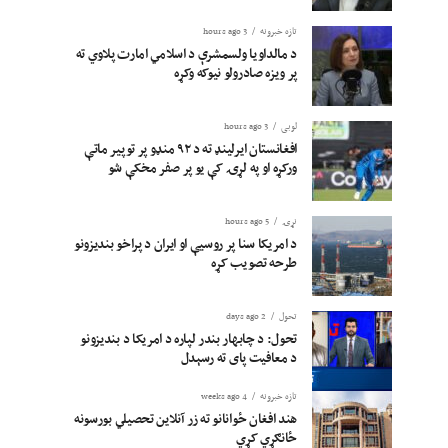
تازه خبرونه
3 hours ago
د مالداویا ولسمشرې د اسلامي امارت پلاوي ته
پر ویزه صادرولو نیوکه وکړه
لوبی
3 hours ago
افغانستان ایرلینډ ته د ۹۲ منډو پر توپیر ماتې
ورکړه او په لړۍ کې یو پر صفر مخکې شو
نړۍ
5 hours ago
د امریکا سنا پر روسیې او ایران د پراخو بندیزونو
طرحه تصویب کړه
تحول
2 days ago
تحول: د چابهار بندر لپاره د امریکا د بندیزونو
د معافیت پای ته رسېدل
تازه خبرونه
4 weeks ago
هند افغان ځوانانو ته زر آنلاین تحصیلي بورسونه
ځانګړي کړي