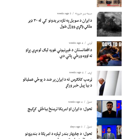
سیمه ییز خبرونه
3 weeks ago
د ایران د سویل په تازه بریدونو کې له ۳۰ ډېر
ملکي وګړي ووژل شول
لوبی
4 weeks ago
د افغانستان د غېږنیونې غوره لیګ لومړي پړاو
ته اووه ورځې پاتې دي
نړۍ
4 weeks ago
ټرمپ کانګرس ته د ایران پر ضد د پوځي عملیاتو
د بیا پیل خبر ورکړ
تحول
4 weeks ago
تحول: د ایران او امریکا ترمنځ بیاځلي کړکېچ
تحول
2 days ago
تحول: د چابهار بندر لپاره د امریکا د بندیزونو