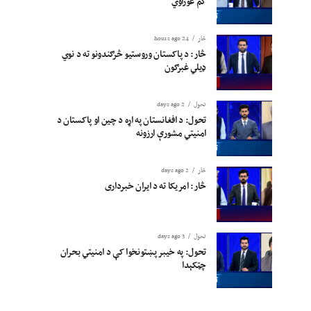
کم غوراوي
څار
24 hours ago
څار: د پاکستان وروستیو څرګندونو ته د نوي
ډیلي غبرګون
تحول
2 days ago
تحول: د افغانستان په اړه د چین او پاکستان د
امنیتي مشورې ارزونه
څار
2 days ago
څار: امریکا ته د ایران خبرداری
تحول
3 days ago
تحول: په خیبر پښتونخوا کې د امنیتي بحران
چټکېدا