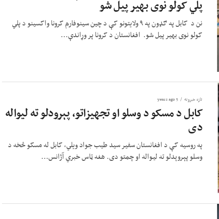
پلي کولو نوی بهیر پیل شو
نن د کابل په ګډون په ۹ ولایتونو کې د چین سینوفارم کرونا واکسینو د پلي
کولو نوی بهیر پیل شو. افغانستان د کرونا پر وړاندې...
تازه خبرونه
5 years ago
کابل د مسکو د وسلو او تجهیزاتو، پېرودلو ته لیواله
دی
په روسیه کې د افغانستان سفیر سید طیب جواد ویلي، کابل له مسکو څخه د
وسلو پېروېدلو ته لیواله او چمتو دی. هغه ټاس خبري آژانس...