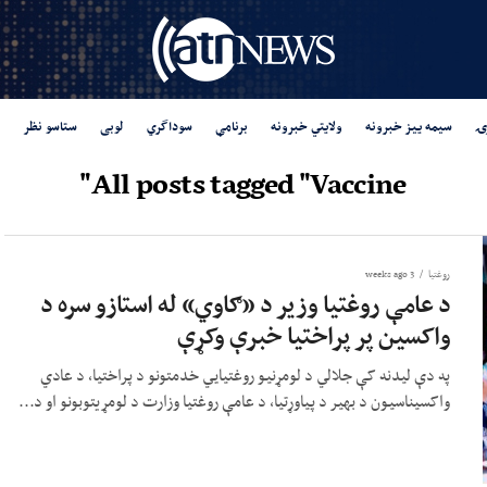
ۍ
سیمه ییز خبرونه
ولایتي خبرونه
برنامې
سوداگري
لوبی
ستاسو نظر
All posts tagged "Vaccine"
روغتيا
3 weeks ago
د عامې روغتیا وزیر د «ګاوي» له استازو سره د
واکسین پر پراختیا خبرې وکړې
په دې لیدنه کې جلالي د لومړنیو روغتیايي خدمتونو د پراختیا، د عادي
واکسیناسیون د بهیر د پیاوړتیا، د عامې روغتیا وزارت د لومړیتوبونو او د...