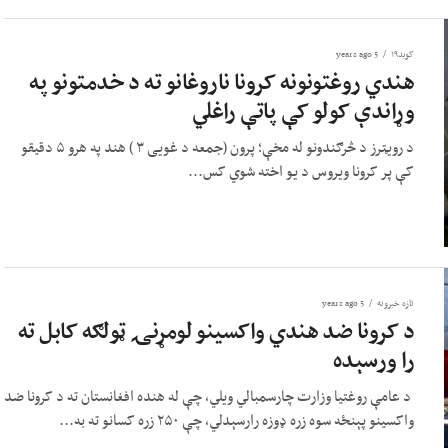
کوید۱۹
5 years ago
هندي روغتونونه کرونا ناروغانو ته د خدمتونو په
وړاندې کولو کې پاتې راغلي
د رویټرز د څرګندونو له مخې؛ پرون (جمعه د غویی ۳ ) هند په هرو ۵ دقیقو
کې پر کرونا ویروس د یو اخته شوي کس...
تازه خبرونه
5 years ago
د کرونا ضد هندي واکسینو لومړنۍ ټولګه کابل ته
را ورسېده
د عامې روغتیا وزارت چارسمبالي ویلي، چې له هنده افغانستان ته د کرونا ضد
واکسینو پېنځه سوه زره ډوزه رارسېدلي، چې ۲۵۰ زره کسانو ته به...