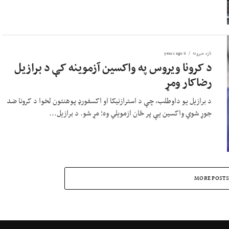
تازه خبرونه
6 years ago
د کرونا ویروس په واکسین آزموینه کې د برازیل
رضاکار ومړ
د برازیل یو داوطلب، چې د استرازنیکا او اکسفورډ پوهنتون لخوا د کرونا ضد
جوړ شوي واکسین یې پر ځان ازمویلي وه؛ مړ شو. د برازیل...
MORE POSTS