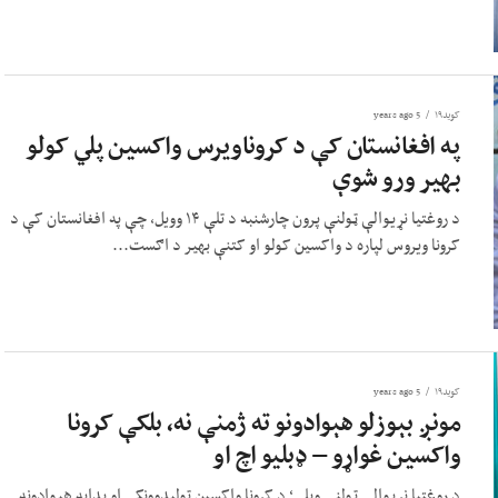
کوید۱۹
5 years ago
په افغانستان کې د کروناویرس واکسین پلي کولو
بهیر ورو شوې
د روغتیا نړیوالې ټولنې پرون چارشنبه د تلې ۱۴ وویل، چې په افغانستان کې د
کرونا ویروس لپاره د واکسین کولو او کتنې بهیر د اګست...
کوید۱۹
5 years ago
مونږ بېوزلو هېوادونو ته ژمنې نه، بلکې کرونا
واکسین غواړو – ډبلیو اچ او
د روغتیا نړیوالې ټولنې ویلي؛ د کرونا واکسین تولیدوونکي او بډایه هېوادونه