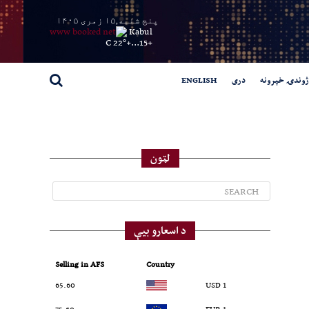
پنج شنبه,۱۵ زمری ۱۴۰۵
Kabul
22° C
+
15...
+
ژوندۍ خپرونه
دری
ENGLISH
لټون
د اسعارو بیې
Selling in AFS
Country
65.60
1 USD