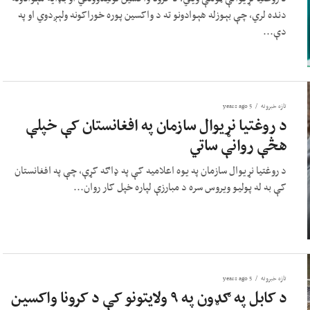
دنده لري، چې بېوزله هېوادونو ته د واکسین پوره خوراکونه ولېږدوي او په
دې...
تازه خبرونه
5 years ago
د روغتیا نړیوال سازمان په افغانستان کې خپلې
هڅې روانې ساتي
د روغتیا نړیوال سازمان په یوه اعلامیه کې په ډاګه کړې، چې په افغانستان
کې به له پولیو ویروس سره د مبارزې لپاره خپل کار روان...
تازه خبرونه
5 years ago
د کابل په ګډون په ۹ ولایتونو کې د کرونا واکسین