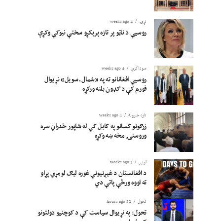
نړۍ
4 weeks ago
روسیې د ناټو پر تازه پرېکړو سختې نیوکې وکړې
سوداگري
4 weeks ago
روسیې افغانانو ته په «شمال ـ سویل» نړیوال
فورم کې د ګډون بلنه ورکړه
تازه خبرونه
4 weeks ago
زرګونو کسانو په کابل کې له شاپور ځدراڼ سره
وروستۍ مخه ښه وکړه
لوبی
3 weeks ago
د افغانستان د غېږنیونې غوره لیګ لومړي پړاو
ته اووه ورځې پاتې دي
تحول
22 hours ago
تحول: په نړیوال سیاست کې د کوچنیو دولتونو