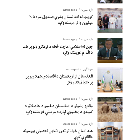
تازه خبرونه
4 hours ago
کویټ له افغانستان بشري صندوق سره ۲.۵
میلیون ډالر مرسته وکړه
تازه خبرونه
4 hours ago
چین له اسلامي امارت څخه د ترهګرو ډلو پر ضد
د اقدام غوښتنه وکړه
سوداگري
4 hours ago
افغانستان او ازبکستان د اقتصادي همکاریو پر
پراختیا ټینګار وکړ
تازه خبرونه
4 hours ago
ملګرو ملتونو د افغانستان د غنمو د حاصلاتو د
کمېدو د مخنیوي لپاره د مرستې غوښتنه وکړه
تازه خبرونه
4 weeks ago
هند افغان ځوانانو ته زر آنلاین تحصیلي بورسونه
ځانګړي کړي