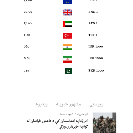
75.60
1 EUR
89.90
1 PND
17.60
1 AED
1.40
1 TRY
690
1000 INR
0.34
1000 IRR
235
1000 PKR
وروستی
مشهور خبرونه
ویدیوها
تازه خبرونه
3 hours ago
امریکا په افغانستان کې د داعش خراسان له
ګواښه خبرداری ورکړ