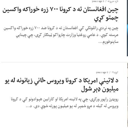
تازه خبرونه
5 years ago
چین افغانستان ته د کرونا ۷۰۰ زره خوراکه واکسین
چمتو کړي
چین په نږدې راتلونکي کې افغانستان ته د کرونا ضد ۷۰۰ زره خوراکه واکسین
مرسته کوي. د عامې روغتیا وزارت چارواکو ټینګار کړی، چې چینایي
ساینوفورم...
کوید۱۹
5 years ago
د لاتینې امریکا د کرونا ویروس ځاني زیانونه له یو
میلیون ډېر شول
رویټرز راپور ورکړی، چې په لاتینه امریکا او کارابین هېوادونو کې د کرونا
ویروس له کبله د مړو شمېر له یو میلیون پورته شوې دی. د...