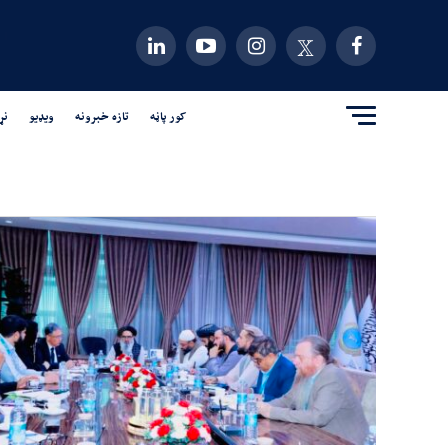
کور پاڼه
تازه خبرونه
ویډیو
نړ