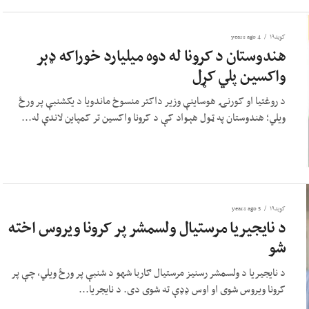
کوید۱۹
4 years ago
هندوستان د کرونا له دوه میلیارد خوراکه ډېر
واکسین پلي کړل
د روغتیا او کورنۍ هوساینې وزیر داکتر منسوخ ماندویا د یکشنبې پر ورځ
ویلي؛ هندوستان په ټول هېواد کې د کرونا واکسین تر کمپاین لاندې له...
کوید۱۹
5 years ago
د نایجیریا مرستیال ولسمشر پر کرونا ویروس اخته
شو
د نایجیریا د ولسمشر رسنیز مرستیال ګاربا شهو د شنبې پر ورځ ویلي، چې پر
کرونا ویروس شوی او اوس ډډې ته شوی دی. د نایجریا...