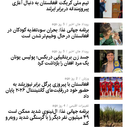
تیم ملی کریکت افغانستان به دنبال آغازی
پیروزمندانه دربرابر ایرلند
رویداد های اخیر
5 روز ago
برنامه جهانی غذا: بحران سوءتغذیه کودکان در
افغانستان در حال وخیم‌تر شدن است
رویداد های اخیر
5 روز ago
جسد زن بریتانیایی در بکس؛ پولیس یونان
یک مرد افغان را بازداشت کرد
ورزش
2 روز ago
افغانستان با پیروزی پرگل برابر نیوزیلند به
حضور خود در رقابت‌های کانتیننتال ۲۰۲۶ پایان
داد
تغییرات اقلیمی
4 روز ago
برنامه جهانی غذا: ال‌نینوی شدید ممکن است
۴۹ میلیون نفر دیگر را با گرسنگی شدید روبه‌رو
کند