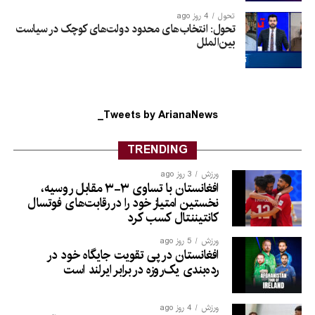
تحول
4 روز ago
تحول: انتخاب‌های محدود دولت‌های کوچک در سیاست
بین‌الملل
Tweets by ArianaNews_
TRENDING
ورزش
3 روز ago
افغانستان با تساوی ۳-۳ مقابل روسیه،
نخستین امتیاز خود را در رقابت‌های فوتسال
کانتیننتال کسب کرد
ورزش
5 روز ago
افغانستان در پی تقویت جایگاه خود در
رده‌بندی یک‌روزه در برابر ایرلند است
ورزش
4 روز ago