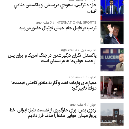
څار: د ترکیې، سعودي عربستان او پاکستان دفاعي
تړون
INTERNATIONAL SPORTS
3 هفته ago
ترمپ در فاینل جام جهانی فوتبال حضور می‌یابد
اخبار ساحوی
3 هفته ago
پاکستان نگران درگیر شدن در جنگ امریکا و ایران پس
از حمله حوثی‌ها به عربستان است
تجارت
3 هفته ago
معیارهای واردات نفت و گاز به منظور کاهش قیمت‌ها
موقتاً تغییر کرد
جهان
4 هفته ago
اردوی یمن: برای جلوگیری از نشست طیاره ایرانی، خط
پرواز میدان هوایی صنعا را هدف قرار دادیم