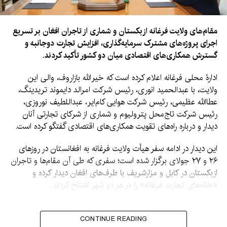
مقام‌های ولایت فرغانه ازبکستان و شماری از تاجران افغان بر تسریع
اجرای پروژه‌های مشترک سرمایه‌گذاری، افزایش تجارت دوجانبه و
گسترش همکاری‌های اقتصادی میان دو کشور تأکید کردند.
ادارۀ محلی فرغانه اعلام کرده است که خیرالله بازاروف، والی این
ولایت، با عبدالحمید انوری، رئیس شرکت امرالد دایموند تریدینگ،
عطاالله عظیمی، رئیس شرکت هوایی کام‌ایر، عبداللطیف نوروزی،
رئیس شرکت تاج‌محل پترولیوم و شماری از شرکای تجارتی آنان
دیدار و درباره راه‌های تقویت همکاری‌های اقتصادی گفتگو کرده است.
این دیدار در ادامه سفر هیأت ولایت فرغانه به افغانستان در روزهای
۲۶ و ۲۷ جولای برگزار شده است؛ سفری که طی آن مقام‌ها و تاجران
ازبکستان در کابل و مزارشریف با طرف‌های افغان دیدار کرده و
«خانه‌های تجارت فرغانه» را در هر دو شهر افتتاح کردند.
بر اساس اعلامیه اداره محلی
CONTINUE READING