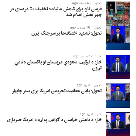
تجارت
4 هفته ago
فرمان تازه برای کاهش مالیات؛ تخفیف ۵۰ درصدی در
چهار بخش اعلام شد
تحول
16 ساعت ago
تحول: تشدید اختلاف‌ها بر سر جنگ ایران
څار
17 ساعت ago
څار: د ترکیې، سعودي عربستان او پاکستان دفاعي
تړون
تحول
3 روز ago
تحول: پایان معافیت تحریمی امریکا برای بندر چابهار
څار
3 روز ago
څار: د داعش خراسان د ګواښ په اړه د امریکا خبرداری