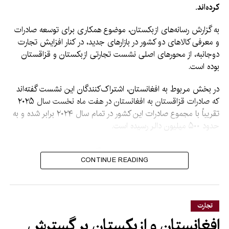
کرده‌اند.
به گزارش رسانه‌های ازبکستان، موضوع همکاری برای توسعه صادرات
و معرفی کالاهای دو کشور در بازارهای جدید، در کنار افزایش تجارت
دوجانبه، از محورهای اصلی نشست تجارتی ازبکستان و قزاقستان
بوده است.
در بخش مربوط به افغانستان، اشتراک‌کنندگان این نشست گفته‌اند
که صادرات قزاقستان به افغانستان در هفت ماه نخست سال ۲۰۲۵
تقریباً با مجموع صادرات این کشور در تمام سال ۲۰۲۴ برابر شده و به
حدود ۵۰۰ میلیون دالر رسیده است.
بر اساس این گزارش،
CONTINUE READING
قزاقستان هدف‌گذاری کرده
است که میزان صادرات خود به
افغانستان را تا ۳ میلیارد دالر
تجارت
افزایش دهد.
افغانستان و ازبکستان بر گسترش