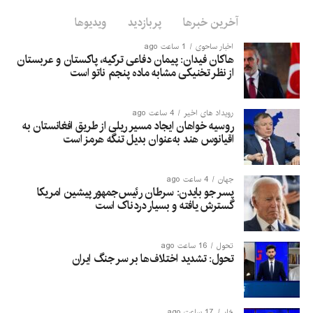
آخرین خبرها
پربازدید
ویدیوها
اخبار ساحوی
1 ساعت ago
هاکان فیدان: پیمان دفاعی ترکیه، پاکستان و عربستان
از نظر تخنیکی مشابه ماده پنجم ناتو است
رویداد های اخیر
4 ساعت ago
روسیه خواهان ایجاد مسیر ریلی از طریق افغانستان به
اقیانوس هند به‌عنوان بدیل تنگه هرمز است
جهان
4 ساعت ago
پسر جو بایدن: سرطان رئیس‌جمهور پیشین امریکا
گسترش یافته و بسیار دردناک است
تحول
16 ساعت ago
تحول: تشدید اختلاف‌ها بر سر جنگ ایران
څار
17 ساعت ago