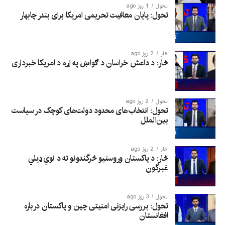
تحول
1 روز ago
تحول: پایان معافیت تحریمی امریکا برای بندر چابهار
څار
2 روز ago
څار: د داعش خراسان د ګواښ په اړه د امریکا خبرداری
تحول
2 روز ago
تحول: انتخاب‌های محدود دولت‌های کوچک در سیاست
بین‌الملل
څار
2 روز ago
څار: د پاکستان وروستیو څرگندونو ته د نوي ډیلي
غبرگون
تحول
3 روز ago
تحول: بررسی رایزنی امنیتی چین و پاکستان درباره
افغانستان