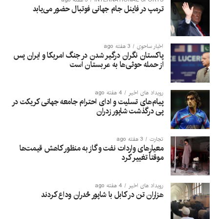
ترمپ در فاینل جام جهانی فوتبال حضور می‌یابد
اخبار ساحوی
3 هفته ago
پاکستان نگران درگیر شدن در جنگ امریکا و ایران پس
از حمله حوثی‌ها به عربستان است
رویداد های اخیر
4 هفته ago
پیام‌های تسلیت و ادای احترام جامعه جهانی کریکت در
پی درگذشت شاپور زدران
تجارت
3 هفته ago
معیارهای واردات نفت و گاز به منظور کاهش قیمت‌ها
موقتاً تغییر کرد
رویداد های اخیر
4 هفته ago
هزاران تن در کابل با شاپور ځدران وداع کردند