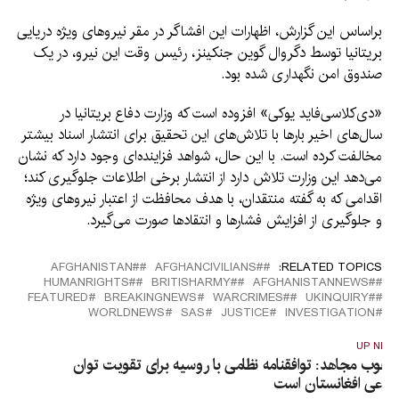
براساس این گزارش، اظهارات این افشاگر در مقر نیروهای ویژه دریایی
بریتانیا توسط دگروال گوین جنکینز، رئیس وقت این نیرو، در یک
صندوق امن نگهداری شده بود.
«دی‌کلاسی‌فاید یو‌کی» افزوده است که وزارت دفاع بریتانیا در
سال‌های اخیر بارها با تلاش‌های این تحقیق برای انتشار اسناد بیشتر
مخالفت کرده است. با این حال، شواهد فزاینده‌ای وجود دارد که نشان
می‌دهد این وزارت تلاش دارد از انتشار برخی اطلاعات جلوگیری کند؛
اقدامی که به گفته منتقدان، با هدف محافظت از اعتبار نیروهای ویژه
و جلوگیری از افزایش فشارها و انتقادها صورت می‌گیرد.
#َAFGHANISTAN
#AFGHANCIVILIANS
RELATED TOPICS:
#HUMANRIGHTS
#BRITISHARMY
#AFGHANISTANNEWS
FEATURED
BREAKINGNEWS
#WARCRIMES
#UKINQUIRY
WORLDNEWS
SAS
JUSTICE
INVESTIGATION
UP NEX
عقوب مجاهد: توافقنامه نظامی با روسیه برای تقویت توان
فاعی افغانستان است