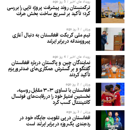
رویداد های اخیر
5 روز ago
ترکمنستان روند پیشرفت پروژه تاپی را بررسی
کرد؛ تأکید بر تسریع ساخت بخش هرات
ورزش
3 روز ago
تیم ملی کریکت افغانستان به دنبال آغازی
پیروزمندانه دربرابر ایرلند
رویداد های اخیر
4 روز ago
نمایندگان چین و پاکستان درباره افغانستان
گفتگو و بر گسترش همکاری‌های ضدتروریزم
تأکید کردند
ورزش
2 روز ago
افغانستان با تساوی ۳-۳ مقابل روسیه،
نخستین امتیاز خود را در رقابت‌های فوتسال
کانتیننتال کسب کرد
ورزش
3 روز ago
افغانستان در پی تقویت جایگاه خود در
رده‌بندی یک‌روزه در برابر ایرلند است