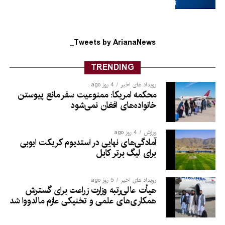
Tweets by ArianaNews_
TRENDING
رویداد های اخیر
4 روز ago
محکمه امریکا: ممنوعیت سفر مانع پیوستن
خانواده‌های افغان نمی‌شود
ورزش
4 روز ago
آمادگی‌های نهایی در استدیوم کریکت ایوبی
برای لیگ برتر کابل
رویداد های اخیر
5 روز ago
هیأت عالی‌رتبه وزارت زراعت برای گسترش
همکاری‌های علمی و تخنیکی عازم مالدووا شد