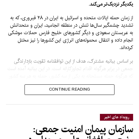
یکدیگر نزدیک‌تر می‌کند.
از زمان حمله ایالات متحده و اسرائیل به ایران در ۲۸ فبروری، که به
تشدید چشمگیر سال‌ها تنش در منطقه انجامید، ایران و متحدانش
به عربستان سعودی و دیگر کشورهای خلیج فارس حملات موشکی
انجام داده و انتقال محموله‌های انرژی این کشورها را نیز مختل
کرده‌اند.
بر اساس بیانیه مشترک، هدف از این توافقنامه تقویت بازدارندگی
جمعی در برابر هرگونه اقدام تجاوزکارانه است. در این بیانیه آمده است
که هرگونه حمله مسلحانه به یکی از سه کشور، حمله به هر سه کشور
تلقی خواهد شد.
CONTINUE READING
در حالی که در بیانیه جزئیاتی درباره تعهدات یا مسئولیت‌های هر یک
از طرف‌ها در چارچوب آنچه «توافقنامه مشترک دفاعی مکه» نامیده
شده، ارائه نشده است، تأکید شده که این پیمان با هدف تقویت امنیت
رویداد های اخیر
جمعی و ترویج صلح، امنیت و ثبات در منطقه و فراتر از آن منعقد
سازمان پیمان امنیت جمعی:
شده است.