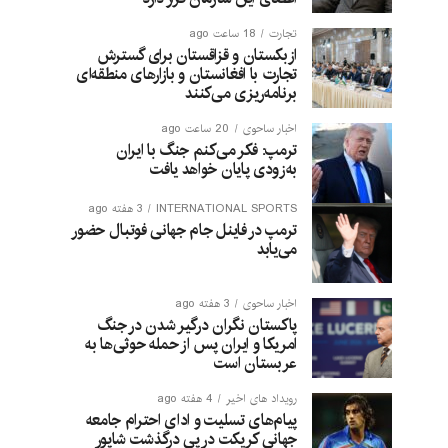
تجارت
18 ساعت ago
ازبکستان و قزاقستان برای گسترش
تجارت با افغانستان و بازارهای منطقه‌ای
برنامه‌ریزی می‌کنند
اخبار ساحوی
20 ساعت ago
ترمپ: فکر می‌کنم جنگ با ایران
به‌زودی پایان خواهد یافت
INTERNATIONAL SPORTS
3 هفته ago
ترمپ در فاینل جام جهانی فوتبال حضور
می‌یابد
اخبار ساحوی
3 هفته ago
پاکستان نگران درگیر شدن در جنگ
امریکا و ایران پس از حمله حوثی‌ها به
عربستان است
رویداد های اخیر
4 هفته ago
پیام‌های تسلیت و ادای احترام جامعه
جهانی کریکت در پی درگذشت شاپور