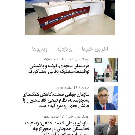
آخرین خبرها
پربازدید
ویدیوها
رویداد های اخیر
16 ساعت ago
عربستان سعودی، ترکیه و پاکستان
توافقنامه مشترک دفاعی امضا کردند
صحت
16 ساعت ago
سازمان جهانی صحت: کاهش کمک‌های
بشردوستانه، نظام صحی افغانستان را با
چالش جدی روبه‌رو کرده است
رویداد های اخیر
17 ساعت ago
سازمان پیمان امنیت جمعی: وضعیت
افغانستان همچنان در محور توجه
اعضای این سازمان قرار دارد