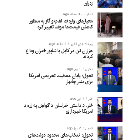
زدران
تجارت
3 هفته ago
معیارهای واردات نفت و گاز به منظور
کاهش قیمت‌ها موقتاً تغییر کرد
رویداد های اخیر
4 هفته ago
هزاران تن در کابل با شاپور ځدران وداع
کردند
تحول
1 روز ago
تحول: پایان معافیت تحریمی امریکا
برای بندر چابهار
څار
1 روز ago
څار: د داعش خراسان د ګواښ په اړه د
امریکا خبرداری
تحول
2 روز ago
تحول: انتخاب‌های محدود دولت‌های