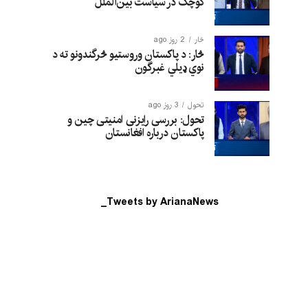
کوچک در سیاست بین‌الملل
څار
2 روز ago
څار: د پاکستان وروستیو څرگندونو ته د
نوي ډیلي غبرگون
تحول
3 روز ago
تحول: بررسی رایزنی امنیتی چین و
پاکستان درباره افغانستان
Tweets by ArianaNews_