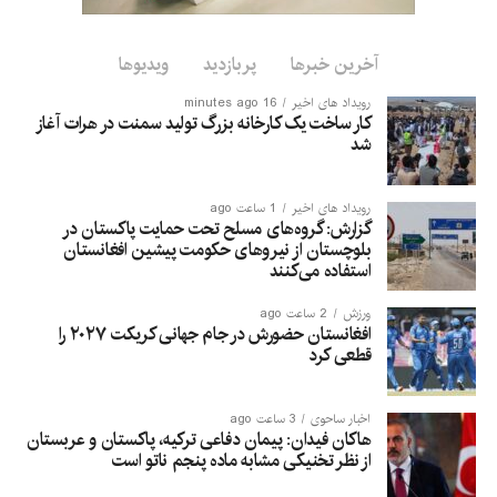
آخرین خبرها
پربازدید
ویدیوها
رویداد های اخیر
16 minutes ago
کار ساخت یک کارخانه بزرگ تولید سمنت در هرات آغاز
شد
رویداد های اخیر
1 ساعت ago
گزارش: گروه‌های مسلح تحت حمایت پاکستان در
بلوچستان از نیروهای حکومت پیشین افغانستان
استفاده می‌کنند
ورزش
2 ساعت ago
افغانستان حضورش در جام جهانی کریکت ۲۰۲۷ را
قطعی کرد
اخبار ساحوی
3 ساعت ago
هاکان فیدان: پیمان دفاعی ترکیه، پاکستان و عربستان
از نظر تخنیکی مشابه ماده پنجم ناتو است