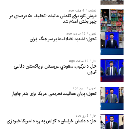
تجارت
4 هفته ago
فرمان تازه برای کاهش مالیات؛ تخفیف ۵۰ درصدی در
چهار بخش اعلام شد
تحول
18 ساعت ago
تحول: تشدید اختلاف‌ها بر سر جنگ ایران
څار
19 ساعت ago
څار: د ترکیې، سعودي عربستان او پاکستان دفاعي
تړون
تحول
3 روز ago
تحول: پایان معافیت تحریمی امریکا برای بندر چابهار
څار
3 روز ago
څار: د داعش خراسان د ګواښ په اړه د امریکا خبرداری