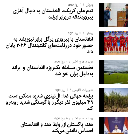
ورزش
4 روز ago
تیم ملی کریکت افغانستان به دنبال آغازی
پیروزمندانه دربرابر ایرلند
ورزش
2 روز ago
افغانستان با پیروزی پرگل برابر نیوزیلند به
حضور خود در رقابت‌های کانتیننتال ۲۰۲۶ پایان
داد
رویداد های اخیر
4 روز ago
نخستین مسابقه یک‌روزه افغانستان و ایرلند
به‌دلیل باران لغو شد
تغییرات اقلیمی
4 روز ago
برنامه جهانی غذا: ال‌نینوی شدید ممکن است
۴۹ میلیون نفر دیگر را با گرسنگی شدید روبه‌رو
کند
رویداد های اخیر
4 روز ago
هند: پاکستان از روابط هند و افغانستان
احساس ناامنی می‌کند