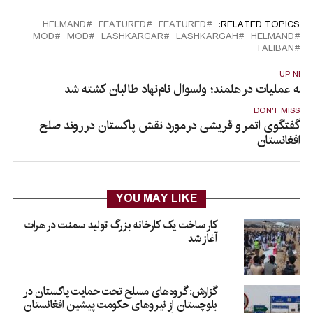
HELMAND
FEATURED
FEATURED
RELATED TOPICS:
MOD
MOD
LASHKARGAR
LASHKARGAH
HELMAND
TALIBAN
UP NEX
دامه عملیات در هلمند؛ ولسوال نام‌نهاد طالبان کشته شد
DON'T MISS
گفتگوی اتمر و قریشی در مورد نقش پاکستان در روند صلح
افغانستان
YOU MAY LIKE
کار ساخت یک کارخانه بزرگ تولید سمنت در هرات
آغاز شد
گزارش: گروه‌های مسلح تحت حمایت پاکستان در
بلوچستان از نیروهای حکومت پیشین افغانستان