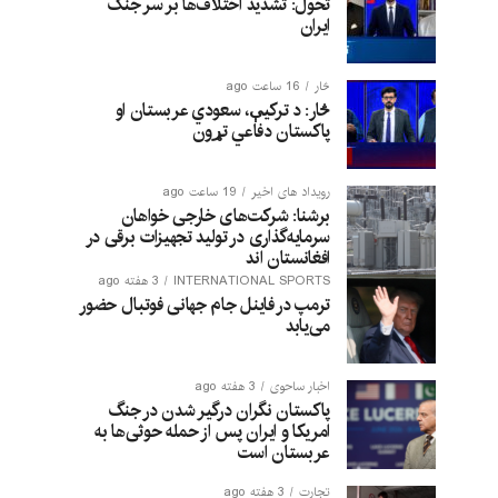
تحول: تشدید اختلاف‌ها بر سر جنگ
ایران
څار
16 ساعت ago
څار: د ترکیې، سعودي عربستان او
پاکستان دفاعي تړون
رویداد های اخیر
19 ساعت ago
برشنا: شرکت‌های خارجی خواهان
سرمایه‌گذاری در تولید تجهیزات برقی در
افغانستان‌ اند
INTERNATIONAL SPORTS
3 هفته ago
ترمپ در فاینل جام جهانی فوتبال حضور
می‌یابد
اخبار ساحوی
3 هفته ago
پاکستان نگران درگیر شدن در جنگ
امریکا و ایران پس از حمله حوثی‌ها به
عربستان است
تجارت
3 هفته ago