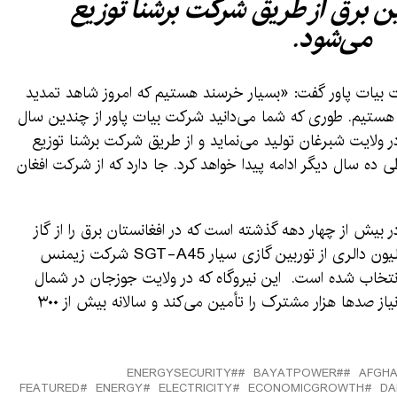
ین برق از طریق شرکت برشنا توزیع
می‌شود.
یات پاور گفت: «بسیار خرسند هستیم که امروز شاهد تمدید
ز هستیم. طوری که شما می‌دانید شرکت بیات پاور از چندین سال
ر ولایت شبرغان تولید می‌نماید و از طریق شرکت برشنا توزیع
طی ده سال دیگر ادامه پیدا خواهد کرد. جا دارد که از شرکت افغان
 از چهار دهه گذشته است که در افغانستان برق را از گاز
طبیعی تولید می‌کند. این تأسیسات چند میلیون دالری از توربین گازی سیار SGT-A45 شرکت زیمنس
ا انتخاب شده است. این نیروگاه که در ولایت جوزجان در شمال
کشور موقعیت دارد، در حال حاضر برق مورد نیاز صدها هزار مشترک را تأمین می‌کند و سالانه بیش از ۳۰۰
#ENERGYSECURITY
#BAYATPOWER
FEATURED
ENERGY
ELECTRICITY
ECONOMICGROWTH
DA