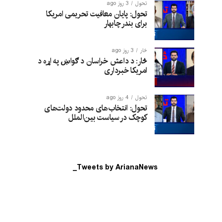
تحول
3 روز ago
تحول: پایان معافیت تحریمی امریکا
برای بندر چابهار
څار
3 روز ago
څار: د داعش خراسان د ګواښ په اړه د
امریکا خبرداری
تحول
4 روز ago
تحول: انتخاب‌های محدود دولت‌های
کوچک در سیاست بین‌الملل
Tweets by ArianaNews_