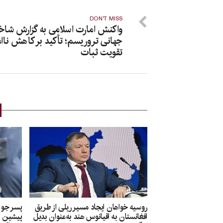
DON'T MISS
واکنش امارت اسلامی به گزارش شا
جهانی تروریسم؛ تأکید بر کاهش ناا
تقویت ثبات
روسیه خواهان ایجاد مسیر ریلی از طریق
پسر جو 
افغانستان به اقیانوس هند به‌عنوان بدیل
پیشین ا