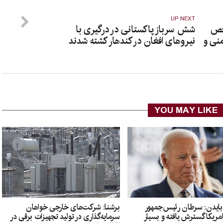
UP NEXT
خص
شش سرباز پاکستانی در درگیری با
منی و
نیروهای افغان در کندهار کشته شدند
YOU MAY LIKE
بایدن: سرطان رئیس‌جمهور
برشنا: شرکت‌های خارجی خواهان
مریکا گسترش یافته و بسیار
سرمایه‌گذاری در تولید تجهیزات برقی در