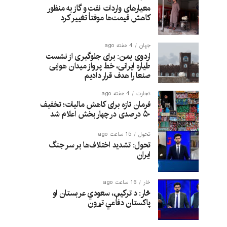
معیارهای واردات نفت و گاز به منظور
کاهش قیمت‌ها موقتاً تغییر کرد
جهان
4 هفته ago
اردوی یمن: برای جلوگیری از نشست
طیاره ایرانی، خط پرواز میدان هوایی
صنعا را هدف قرار دادیم
تجارت
4 هفته ago
فرمان تازه برای کاهش مالیات؛ تخفیف
۵۰ درصدی در چهار بخش اعلام شد
تحول
15 ساعت ago
تحول: تشدید اختلاف‌ها بر سر جنگ
ایران
څار
16 ساعت ago
څار: د ترکیې، سعودي عربستان او
پاکستان دفاعي تړون