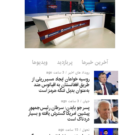
آخرین خبرها
پربازدید
ویدیوها
رویداد های اخیر
3 ساعت ago
روسیه خواهان ایجاد مسیر ریلی از
طریق افغانستان به اقیانوس هند
به‌عنوان بدیل تنگه هرمز است
جهان
3 ساعت ago
پسر جو بایدن: سرطان رئیس‌جمهور
پیشین امریکا گسترش یافته و بسیار
دردناک است
تحول
15 ساعت ago