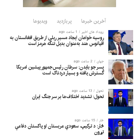
آخرین خبرها
پربازدید
ویدیوها
رویداد های اخیر
1 ساعت ago
روسیه خواهان ایجاد مسیر ریلی از طریق افغانستان به
اقیانوس هند به‌عنوان بدیل تنگه هرمز است
جهان
2 ساعت ago
پسر جو بایدن: سرطان رئیس‌جمهور پیشین امریکا
گسترش یافته و بسیار دردناک است
تحول
13 ساعت ago
تحول: تشدید اختلاف‌ها بر سر جنگ ایران
څار
15 ساعت ago
څار: د ترکیې، سعودي عربستان او پاکستان دفاعي
تړون