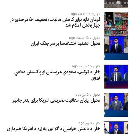
تجارت
4 هفته ago
فرمان تازه برای کاهش مالیات؛ تخفیف ۵۰ درصدی در
چهار بخش اعلام شد
تحول
13 ساعت ago
تحول: تشدید اختلاف‌ها بر سر جنگ ایران
څار
15 ساعت ago
څار: د ترکیې، سعودي عربستان او پاکستان دفاعي
تړون
تحول
3 روز ago
تحول: پایان معافیت تحریمی امریکا برای بندر چابهار
څار
3 روز ago
څار: د داعش خراسان د ګواښ په اړه د امریکا خبرداری