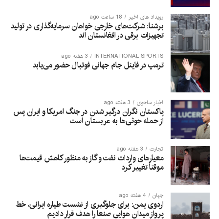
رویداد های اخیر
18 ساعت ago
برشنا: شرکت‌های خارجی خواهان سرمایه‌گذاری در تولید
تجهیزات برقی در افغانستان‌ اند
INTERNATIONAL SPORTS
3 هفته ago
ترمپ در فاینل جام جهانی فوتبال حضور می‌یابد
اخبار ساحوی
3 هفته ago
پاکستان نگران درگیر شدن در جنگ امریکا و ایران پس
از حمله حوثی‌ها به عربستان است
تجارت
3 هفته ago
معیارهای واردات نفت و گاز به منظور کاهش قیمت‌ها
موقتاً تغییر کرد
جهان
4 هفته ago
اردوی یمن: برای جلوگیری از نشست طیاره ایرانی، خط
پرواز میدان هوایی صنعا را هدف قرار دادیم