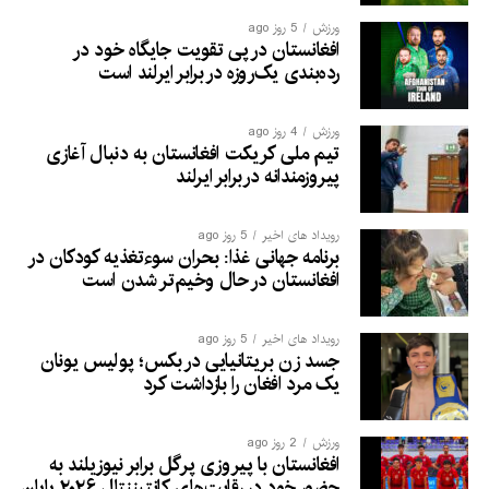
ورزش
5 روز ago
افغانستان در پی تقویت جایگاه خود در
رده‌بندی یک‌روزه در برابر ایرلند است
ورزش
4 روز ago
تیم ملی کریکت افغانستان به دنبال آغازی
پیروزمندانه دربرابر ایرلند
رویداد های اخیر
5 روز ago
برنامه جهانی غذا: بحران سوءتغذیه کودکان در
افغانستان در حال وخیم‌تر شدن است
رویداد های اخیر
5 روز ago
جسد زن بریتانیایی در بکس؛ پولیس یونان
یک مرد افغان را بازداشت کرد
ورزش
2 روز ago
افغانستان با پیروزی پرگل برابر نیوزیلند به
حضور خود در رقابت‌های کانتیننتال ۲۰۲۶ پایان