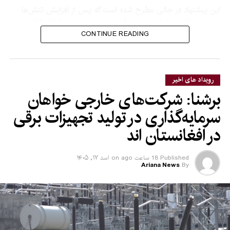
این پیشنهاد در حالی مطرح شده است که پس از افزایش تنش‌ها
میان امریکا، اسرائیل و ایران، نگرانی‌ها درباره امنیت انتقال کالا از
طریق تنگه هرمز افزایش یافته است.
CONTINUE READING
تنگه هرمز یکی از مهم‌ترین مسیرهای انتقال انرژی در جهان است و
بخش بزرگی از محموله‌های نفت و گاز طبیعی مایع جهان از این
رویداد های اخیر
مسیر عبور می‌کند.
برشنا: شرکت‌های خارجی خواهان
سرمایه‌گذاری در تولید تجهیزات برقی
در افغانستان‌ اند
Published
18 ساعت ago
on
اسد ۱۷, ۱۴۰۵
Ariana News
By