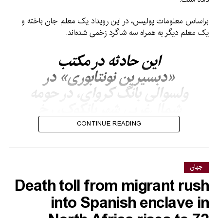
براساس معلومات پولیس، در این رویداد یک معلم جان باخته و
یک معلم دیگر به همراه سه شاگرد زخمی شده‌اند.
این حادثه در مکتب
«دبسیرین نونتابوری» در
ولسوالی بانگ کروای، در حومه
شمال‌غربی شهر بانکوک، رخ
داده است. تصاویر منتشرشده
CONTINUE READING
از محل رویداد، خروج
شاگردان از مکتب و حضور
گسترده نیروهای کمکی و
جهان
Death toll from migrant rush
آمبولانس‌ها را نشان می‌دهد.
into Spanish enclave in