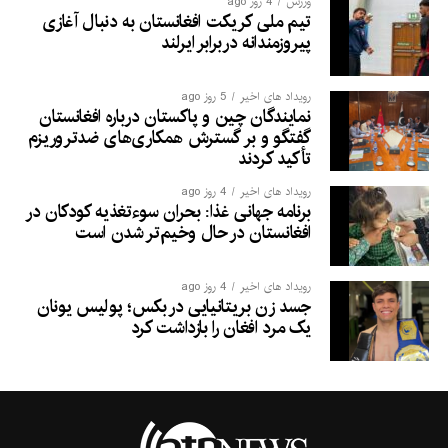
ورزش
4 روز ago
تیم ملی کریکت افغانستان به دنبال آغازی
پیروزمندانه دربرابر ایرلند
رویداد های اخیر
5 روز ago
نمایندگان چین و پاکستان درباره افغانستان
گفتگو و بر گسترش همکاری‌های ضدتروریزم
تأکید کردند
رویداد های اخیر
4 روز ago
برنامه جهانی غذا: بحران سوءتغذیه کودکان در
افغانستان در حال وخیم‌تر شدن است
رویداد های اخیر
4 روز ago
جسد زن بریتانیایی در بکس؛ پولیس یونان
یک مرد افغان را بازداشت کرد