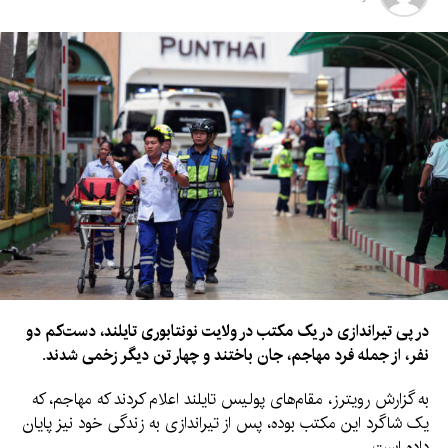
کشور شامل می‌شود.
حامیان این طرح می‌گویند هدف آن کاهش درآمدهای انرژی روسیه
و افزایش فشار بر مسکو برای پایان جنگ در اوکراین است.
با این حال، شماری از نمایندگان مجلس امریکا نسبت به اختیارات
گسترده رئیس‌جمهور در زمینه تعرفه‌ها ابراز نگرانی کرده و هشدار
داده‌اند که این اقدام می‌تواند هزینه کالاهای وارداتی را برای شرکت‌ها و
مصرف‌کنندگان امریکایی افزایش دهد.
این طرح پس از تصویب در سنا، قرار است پس از بازگشت مجلس
نمایندگان از تعطیلات تابستانی در ۳۱ آگست مورد بررسی قرار گیرد.
در پی تیراندازی در یک مکتب در ولایت نونتابوری تایلند، دست‌کم دو
نفر، از جمله فرد مهاجم، جان باختند و چهار تن دیگر زخمی شدند.
به گزارش رویترز، مقام‌های پولیس تایلند اعلام کردند که مهاجم، که
یک شاگرد این مکتب بوده، پس از تیراندازی به زندگی خود نیز پایان
داده است.