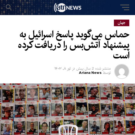
جهان
حماس می‌گوید پاسخ اسرائیل به
پیشنهاد آتش‌بس را دریافت کرده
است
منتشر شده
2 سال پیش
در
ثور ۸, ۱۴۰۳
توسط
Ariana News