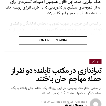
جنگ اوکراین است. این قانون همچنین اختیارات گسترده‌ای برای
اعمال تعرفه‌های سنگین بر کشورهایی که به خرید انرژی روسیه ادامه
می‌دهند، به رئیس‌جمهور امریکا می‌دهد.
بر اساس این طرح، در صورت تصویب مجلس نمایندگان و امضای
دونالد ترمپ، رئیس‌جمهور امریکا می‌تواند بر کالاهای وارداتی از برخی
کشورهایی که مصرف‌کننده عمده نفت و گاز روسیه هستند، تا ۱۰۰
درصد تعرفه وضع کند.
CONTINUE READING
هند، جاپان و شماری از
کشورهای اروپایی از جمله
جهان
کشورهایی هستند که ممکن
تیراندازی در مکتب تایلند؛ دو نفر از
است تحت تأثیر این تعرفه‌ها
جمله مهاجم جان باختند
قرار گیرند.
براساس معلومات پولیس، در این رویداد یک معلم جان باخته و یک
معلم دیگر به همراه سه شاگرد زخمی شده‌اند.
این طرح همچنین تحریم‌های گسترده‌تری علیه ایران در نظر گرفته و
Published
2 روز ago
on
اسد ۱۶, ۱۴۰۵
محدودیت‌هایی را برای تأمین مالی بخش انرژی و تسلیحاتی این
Ariana News
By