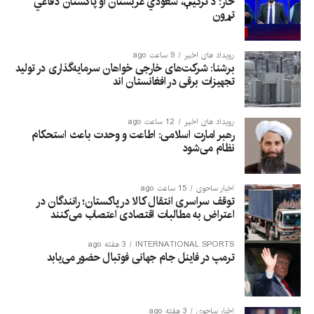
څار: د ترکیې، سعودي عربستان او پاکستان دفاعي
the rush of migrants on
تړون
social media
misinformation, human ​
رویداد های اخیر
9 ساعت ago
برشنا: شرکت‌های خارجی خواهان سرمایه‌گذاری در تولید
trafficking networks
تجهیزات برقی در افغانستان‌ اند
and misinterpretation of
a Spanish ruling
رویداد های اخیر
12 ساعت ago
رهبر امارت اسلامی: اطاعت و وحدت باعث استحکام
banning immediate
نظام می‌شود
returns of migrants
intercepted at sea. That
اخبار ساحوی
15 ساعت ago
توقف سراسری انتقال کالا در پاکستان؛ رانندگان در
statement is similar to
اعتراض به مطالبات اقتصادی اعتصاب می‌کنند
the Spanish Foreign
INTERNATIONAL SPORTS
3 هفته ago
ترمپ در فاینل جام جهانی فوتبال حضور می‌یابد
Ministry’s comments on
​the matter.
اخبار ساحوی
3 هفته ago