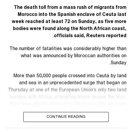
The death toll from a mass rush of migrants from
Morocco into the Spanish enclave of Ceuta last
week reached at least 72 ‌on Sunday, as five more
bodies were found along the North African coast,
officials said, Reuters reported.
The number of fatalities was considerably higher than
what was announced by Moroccan authorities on
Sunday.
More than 50,000 people crossed into Ceuta by land
and sea in an unprecedented surge that began on
Thursday at one of the European Union’s only two land
borders ​with Africa, prompting alarm across the bloc.
More than 48,000 returned to Morocco within 48 hours
and more did so over the weekend, Spanish authorities ​
CONTINUE READING
said.
The Spanish government representative in Ceuta,