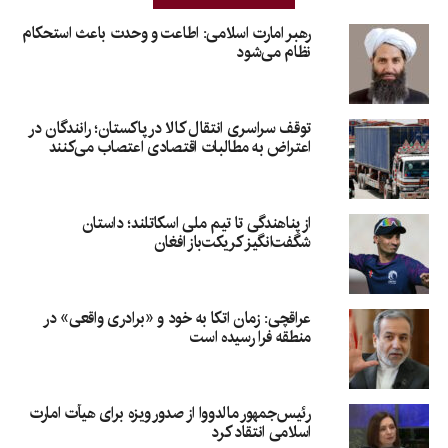
رهبر امارت اسلامی: اطاعت و وحدت باعث استحکام
نظام می‌شود
توقف سراسری انتقال کالا در پاکستان؛ رانندگان در
اعتراض به مطالبات اقتصادی اعتصاب می‌کنند
از پناهندگی تا تیم ملی اسکاتلند؛ داستان
شگفت‌انگیز کریکت‌باز افغان
عراقچی: زمان اتکا به خود و «برادری واقعی» در
منطقه فرا رسیده است
رئیس‌جمهور مالدووا از صدور ویزه برای هیأت امارت
اسلامی انتقاد کرد