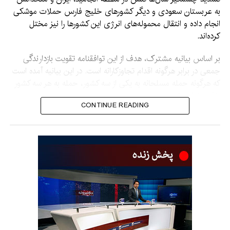
به عربستان سعودی و دیگر کشورهای خلیج فارس حملات موشکی
انجام داده و انتقال محموله‌های انرژی این کشورها را نیز مختل
کرده‌اند.
بر اساس بیانیه مشترک، هدف از این توافقنامه تقویت بازدارندگی
جمعی در برابر هرگونه اقدام تجاوزکارانه است. در این بیانیه آمده است
که هرگونه حمله مسلحانه به یکی از سه کشور، حمله به هر سه کشور
تلقی خواهد شد.
CONTINUE READING
در حالی که در بیانیه جزئیاتی درباره تعهدات یا مسئولیت‌های هر یک
از طرف‌ها در چارچوب آنچه «توافقنامه مشترک دفاعی مکه» نامیده
شده، ارائه نشده است، تأکید شده که این پیمان با هدف تقویت امنیت
جمعی و ترویج صلح، امنیت و ثبات در منطقه و فراتر از آن منعقد
شده است.
یک مقام ترکیه‌ای این توافق را ماهیتی دفاعی توصیف کرد و گفت که
این پیمان علیه هیچ طرف مشخصی تنظیم نشده، برای پیوستن
دیگر کشورهای منطقه نیز باز است و هیچ‌یک از توافق‌های دوجانبه یا
چندجانبه موجود را لغو یا جایگزین نمی‌کند.