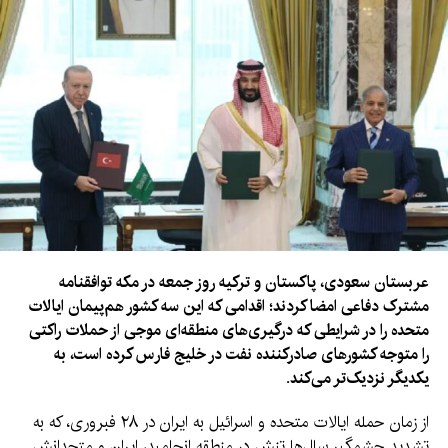
محصولات خود را به ازبیکستان صادر می‌کند و می‌خواست بازار
فروش خود را در افغانستان نیز گسترش دهد.
ساربن گفت که نمایندگان افغانستان برای آشنایی با روند تولید این
محصولات، خواستار سفر به مالدووا شده بودند.
این هیأت به رهبری صدر اعظم عثمانی، معین وزارت زراعت، آبیاری و
مالداری به مالدووا سفر کرده بود.
عربستان سعودی، پاکستان و ترکیه روز جمعه در مکه توافقنامه
مشترک دفاعی امضا کردند؛ اقدامی که این سه کشور هم‌پیمان ایالات
متحده را در شرایطی که درگیری‌های منطقه‌ای موجی از حملات راکتی
را متوجه کشورهای صادرکننده نفت در خلیج فارس کرده است، به
یکدیگر نزدیک‌تر می‌کند.
از زمان حمله ایالات متحده و اسرائیل به ایران در ۲۸ فبروری، که به
تشدید چشمگیر سال‌ها تنش در منطقه انجامید، ایران و متحدانش