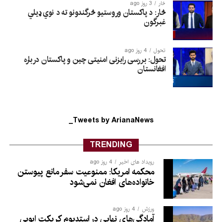
څار
3 روز ago
څار: د پاکستان وروستیو څرگندونو ته د نوي ډیلي
غبرگون
تحول
4 روز ago
تحول: بررسی رایزنی امنیتی چین و پاکستان درباره
افغانستان
Tweets by ArianaNews_
TRENDING
رویداد های اخیر
4 روز ago
محکمه امریکا: ممنوعیت سفر مانع پیوستن
خانواده‌های افغان نمی‌شود
ورزش
4 روز ago
آمادگی‌های نهایی در استدیوم کریکت ایوبی