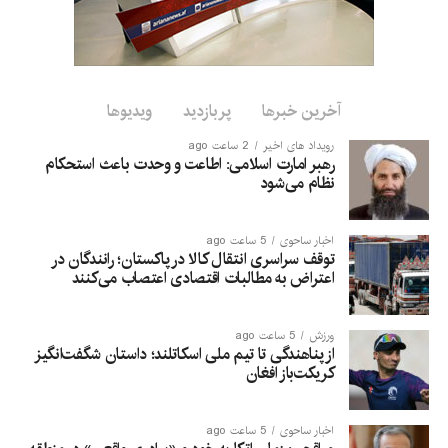
با این حال، این سه کشور به‌طور ویژه نسبت به مواضع نظامی فزاینده
تهاجمی اسرائیل و همچنین ایرانِ شیعه با گرایش انقلابی ابراز نگرانی
دارند؛ آن هم در شرایطی که متحد دیرینه‌شان، ایالات متحده، برای
مهار ناآرامی‌های منطقه‌ای با چالش روبه‌رو است.
آخرین خبرها
پربازدید
ویدیوها
رویداد های اخیر
2 ساعت ago
رهبر امارت اسلامی: اطاعت و وحدت باعث استحکام
نظام می‌شود
اخبار ساحوی
5 ساعت ago
توقف سراسری انتقال کالا در پاکستان؛ رانندگان در
اعتراض به مطالبات اقتصادی اعتصاب می‌کنند
ورزش
5 ساعت ago
از پناهندگی تا تیم ملی اسکاتلند؛ داستان شگفت‌انگیز
کریکت‌باز افغان
اخبار ساحوی
5 ساعت ago