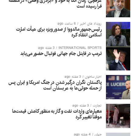
عراقچی: زمان اتکا به خود و «برادری واقعی» در منطقه
فرا رسیده است
رویداد های اخیر
6 ساعت ago
رئیس‌جمهور مالدووا از صدور ویزه برای هیأت امارت
اسلامی انتقاد کرد
INTERNATIONAL SPORTS
3 هفته ago
ترمپ در فاینل جام جهانی فوتبال حضور می‌یابد
اخبار ساحوی
3 هفته ago
پاکستان نگران درگیر شدن در جنگ امریکا و ایران پس
از حمله حوثی‌ها به عربستان است
تجارت
3 هفته ago
معیارهای واردات نفت و گاز به منظور کاهش قیمت‌ها
موقتاً تغییر کرد
جهان
4 هفته ago