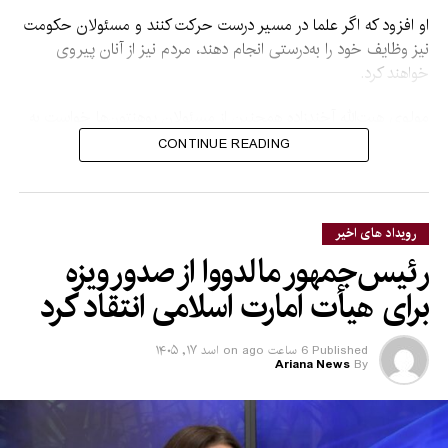
او افزود که اگر علما در مسیر درست حرکت کنند و مسئولان حکومت
نیز وظایف خود را به‌درستی انجام دهند، مردم نیز از آنان پیروی
خواهند کرد.
مولوی هبت‌الله آخندزاده همچنین از مسئولان پوهنتون‌ها خواست به
آموزش و تربیت محصلان توجه جدی داشته باشند و آنان را در کنار
CONTINUE READING
آموزش‌های علمی، با مسائل دینی نیز آشنا کنند.
او گفت محصلان در آینده در بخش‌های مختلف حکومت و جامعه، از
جمله طب، انجنیری و سایر بخش‌ها، مسئولیت خواهند داشت و
رویداد های اخیر
مسئولان پوهنتون‌ها باید برای تربیت آنان تلاش بیشتری کنند.
رئیس‌جمهور مالدووا از صدور ویزه
برای هیأت امارت اسلامی انتقاد کرد
Published
6 ساعت ago
on
اسد ۱۷, ۱۴۰۵
Ariana News
By