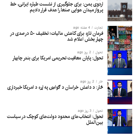
اردوی یمن: برای جلوگیری از نشست طیاره ایرانی، خط
پرواز میدان هوایی صنعا را هدف قرار دادیم
تجارت
4 هفته ago
فرمان تازه برای کاهش مالیات؛ تخفیف ۵۰ درصدی در
چهار بخش اعلام شد
تحول
2 روز ago
تحول: پایان معافیت تحریمی امریکا برای بندر چابهار
څار
2 روز ago
څار: د داعش خراسان د ګواښ په اړه د امریکا خبرداری
تحول
3 روز ago
تحول: انتخاب‌های محدود دولت‌های کوچک در سیاست
بین‌الملل