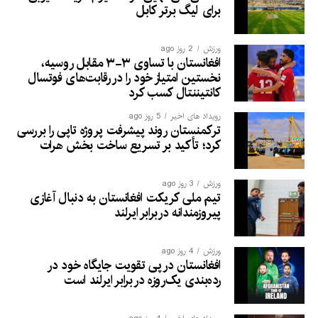
برای لیگ برتر کابل
ورزش
2 روز ago
افغانستان با تساوی ۳-۳ مقابل روسیه،
نخستین امتیاز خود را در رقابت‌های فوتسال
کانتیننتال کسب کرد
رویداد های اخیر
5 روز ago
ترکمنستان روند پیشرفت پروژه تاپی را بررسی
کرد؛ تأکید بر تسریع ساخت بخش هرات
ورزش
3 روز ago
تیم ملی کریکت افغانستان به دنبال آغازی
پیروزمندانه دربرابر ایرلند
ورزش
4 روز ago
افغانستان در پی تقویت جایگاه خود در
رده‌بندی یک‌روزه در برابر ایرلند است