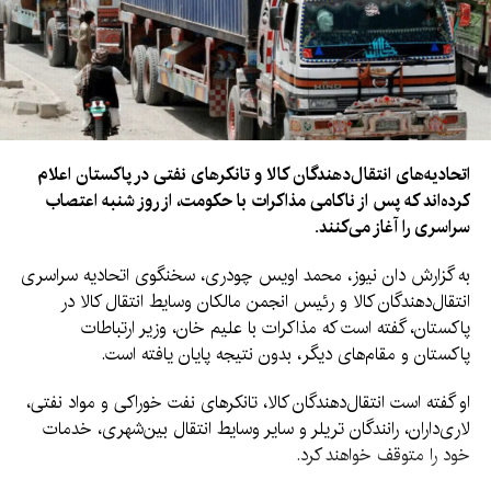
هشت ماه ادامه داشته است.
وزیر خارجه ترکیه همچنین گفت که در چارچوب این ائتلاف، کمیته‌ای
از وزیران مشابه ساختار موجود در ناتو تشکیل خواهد شد و درالانشای
عمومی آن نیز در عربستان سعودی مستقر خواهد بود. با این حال،
جزئیات عملیاتی در نخستین نشست این کمیته مشخص خواهد
شد.
اتحادیه‌های انتقال‌دهندگان کالا و تانکرهای نفتی در پاکستان اعلام
کرده‌اند که پس از ناکامی مذاکرات با حکومت، از روز شنبه اعتصاب
فیدان گفت: «دیدگاه رییس‌جمهور ما این است که به سه کشور محدود
سراسری را آغاز می‌کنند.
نمانیم، بلکه گسترش یابیم و همه کشورهای منطقه را زیر این چتر
گردهم آوریم.» او افزود که مصر نیز پس از حل برخی مسائل
به گزارش دان نیوز، محمد اویس چودری، سخنگوی اتحادیه سراسری
تخنیکی، می‌تواند به این پیمان بپیوندد.
انتقال‌دهندگان کالا و رئیس انجمن مالکان وسایط انتقال کالا در
پاکستان، گفته است که مذاکرات با علیم خان، وزیر ارتباطات
در ماه‌های اخیر، ترکیه، عربستان سعودی، پاکستان و مصر گروهی را
پاکستان و مقام‌های دیگر، بدون نتیجه پایان یافته است.
برای بررسی مسائل منطقه‌ای، از جمله جنگ علیه ایران، تشکیل
داده‌اند. ترکیه گفته است این گروه که «R4» نامیده می‌شود، با ایجاد
او گفته است انتقال‌دهندگان کالا، تانکرهای نفت خوراکی و مواد نفتی،
میکانیزم‌های عملی، به دنبال تقویت همکاری میان اعضاست.
لاری‌داران، رانندگان تریلر و سایر وسایط انتقال بین‌شهری، خدمات
خود را متوقف خواهند کرد.
فیدان همچنین گفت ترکیه باید در ائتلاف بین‌المللی برای حفاظت از
کشتی‌رانی در بحرالاحمر در برابر حملات حوثی‌ها مشارکت داشته