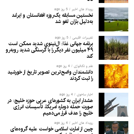
رویداد های اخیر
5 روز ago
نخستین مسابقه یک‌روزه افغانستان و ایرلند
به‌دلیل باران لغو شد
تغییرات اقلیمی
5 روز ago
برنامه جهانی غذا: ال‌نینوی شدید ممکن است
۴۹ میلیون نفر دیگر را با گرسنگی شدید روبه‌رو
کند
علم و تکنالوژی
4 روز ago
دانشمندان واضح‌ترین تصویر تاریخ از خورشید
را ثبت کردند
اخبار ساحوی
4 روز ago
هشدار ایران به کشورهای عربی حوزه خلیج: در
صورت حمله دوباره امریکا، تأسیسات انرژی
خلیج را هدف قرار می‌دهیم
رویداد های اخیر
4 روز ago
چین از امارت اسلامی خواست علیه گروه‌های