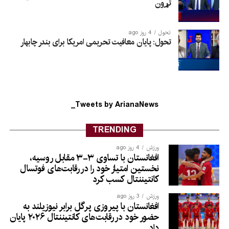
تړون
تحول
4 روز ago
تحول: پایان معافیت تحریمی امریکا برای بندر چابهار
Tweets by ArianaNews_
TRENDING
ورزش
4 روز ago
افغانستان با تساوی ۳-۳ مقابل روسیه،
نخستین امتیاز خود را در رقابت‌های فوتسال
کانتیننتال کسب کرد
ورزش
3 روز ago
افغانستان با پیروزی پرگل برابر نیوزیلند به
حضور خود در رقابت‌های کانتیننتال ۲۰۲۶ پایان
داد