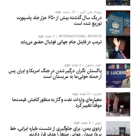
رویداد های اخیر
21 ساعت ago
در یک سال گذشته بیش از ۶۵۰ هزار جلد پاسپورت
توزیع شده است
INTERNATIONAL SPORTS
3 هفته ago
ترمپ در فاینل جام جهانی فوتبال حضور می‌یابد
اخبار ساحوی
3 هفته ago
پاکستان نگران درگیر شدن در جنگ امریکا و ایران پس
از حمله حوثی‌ها به عربستان است
تجارت
3 هفته ago
معیارهای واردات نفت و گاز به منظور کاهش قیمت‌ها
موقتاً تغییر کرد
جهان
4 هفته ago
اردوی یمن: برای جلوگیری از نشست طیاره ایرانی، خط
پرواز میدان هوایی صنعا را هدف قرار دادیم