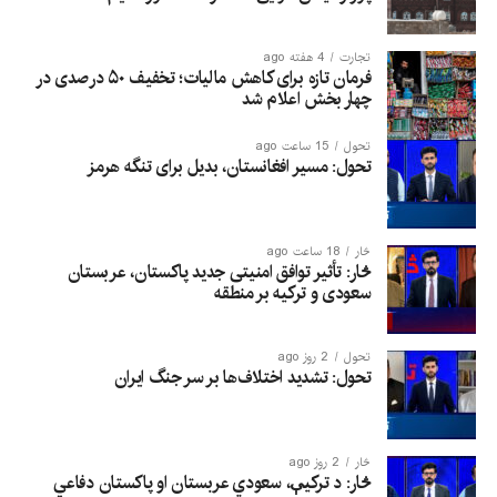
تجارت
4 هفته ago
فرمان تازه برای کاهش مالیات؛ تخفیف ۵۰ درصدی در
چهار بخش اعلام شد
تحول
15 ساعت ago
تحول: مسیر افغانستان، بدیل برای تنگه هرمز
څار
18 ساعت ago
څار: تأثیر توافق امنیتی جدید پاکستان، عربستان
سعودی و ترکیه بر منطقه
تحول
2 روز ago
تحول: تشدید اختلاف‌ها بر سر جنگ ایران
څار
2 روز ago
څار: د ترکیې، سعودي عربستان او پاکستان دفاعي