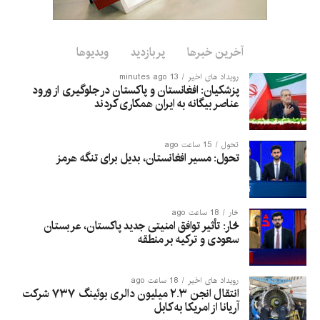
آخرین خبرها
پربازدید
ویدیوها
رویداد های اخیر
13 minutes ago
پزشکیان: افغانستان و پاکستان در جلوگیری از ورود
عناصر بیگانه به ایران همکاری کردند
تحول
15 ساعت ago
تحول: مسیر افغانستان، بدیل برای تنگه هرمز
څار
18 ساعت ago
څار: تأثیر توافق امنیتی جدید پاکستان، عربستان
سعودی و ترکیه بر منطقه
رویداد های اخیر
18 ساعت ago
انتقال انجن ۲.۳ میلیون دالری بوئینگ ۷۳۷ شرکت
آریانا از امریکا به کابل