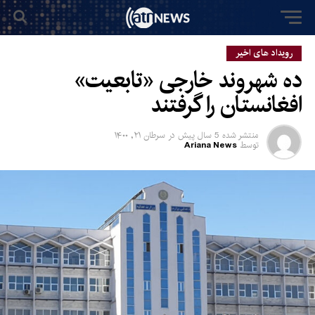
رویداد های اخیر
ده شهروند خارجی «تابعیت»
افغانستان را گرفتند
منتشر شده
5 سال پیش
در
سرطان ۲۱, ۱۴۰۰
توسط
Ariana News