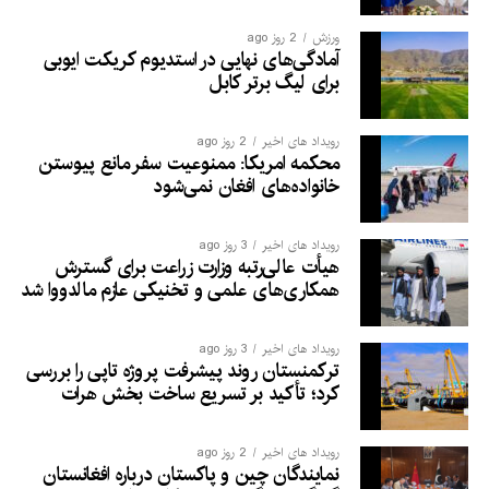
ورزش
2 روز ago
آمادگی‌های نهایی در استدیوم کریکت ایوبی
برای لیگ برتر کابل
رویداد های اخیر
2 روز ago
محکمه امریکا: ممنوعیت سفر مانع پیوستن
خانواده‌های افغان نمی‌شود
رویداد های اخیر
3 روز ago
هیأت عالی‌رتبه وزارت زراعت برای گسترش
همکاری‌های علمی و تخنیکی عازم مالدووا شد
رویداد های اخیر
3 روز ago
ترکمنستان روند پیشرفت پروژه تاپی را بررسی
کرد؛ تأکید بر تسریع ساخت بخش هرات
رویداد های اخیر
2 روز ago
نمایندگان چین و پاکستان درباره افغانستان