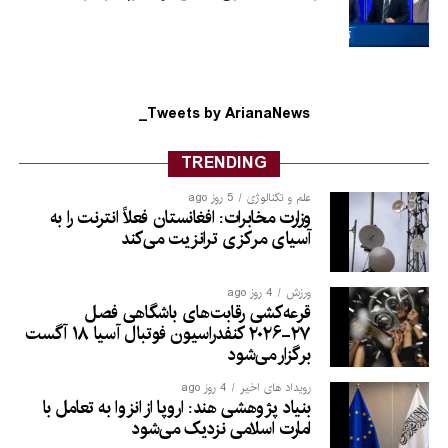
Tweets by ArianaNews_
TRENDING
علم و تکنالوژی
5 روز ago
وزارت مخابرات: افغانستان فعلاً انترنت را به
آسیای مرکزی ترانزیت می‌کند
ورزش
4 روز ago
قرعه‌کشی رقابت‌های باشگاهی فصل
۲۷-۲۰۲۶ کنفدراسیون فوتبال آسیا ۱۸ آگست
برگزار می‌شود
رویداد های اخیر
4 روز ago
بنیاد پژوهشی هند: اروپا از انزوا به تعامل با
امارت اسلامی نزدیک می‌شود