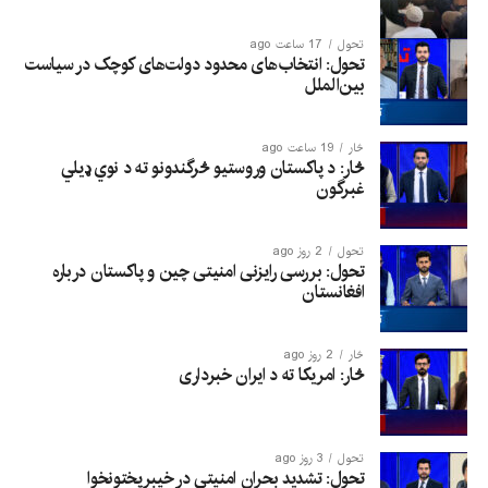
تحول
17 ساعت ago
تحول: انتخاب‌های محدود دولت‌های کوچک در سیاست
بین‌الملل
څار
19 ساعت ago
څار: د پاکستان وروستیو څرگندونو ته د نوي ډیلي
غبرگون
تحول
2 روز ago
تحول: بررسی رایزنی امنیتی چین و پاکستان درباره
افغانستان
څار
2 روز ago
څار: امریکا ته د ایران خبرداری
تحول
3 روز ago
تحول: تشدید بحران امنیتی در خیبرپختونخوا