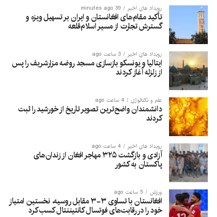
رویداد های اخیر
39 minutes ago
تأکید مقام‌های افغانستان و ایران بر تسهیل ویزه و
گسترش تجارت از مسیر اسلام‌قلعه
رویداد های اخیر
3 ساعت ago
ایتالیا و یونسکو بازسازی مسجد روضه مزارشریف را پس
از زلزله آغاز کردند
علم و تکنالوژی
4 ساعت ago
دانشمندان واضح‌ترین تصویر تاریخ از خورشید را ثبت
کردند
رویداد های اخیر
4 ساعت ago
آزادی و بازگشت ۳۲۵ مهاجر افغان از زندان‌های
پاکستان به کشور
ورزش
5 ساعت ago
افغانستان با تساوی ۳-۳ مقابل روسیه، نخستین امتیاز
خود را در رقابت‌های فوتسال کانتیننتال کسب کرد