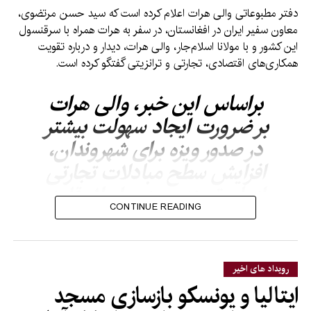
دفتر مطبوعاتی والی هرات اعلام کرده است که سید حسن مرتضوی،
معاون سفیر ایران در افغانستان، در سفر به هرات همراه با سرقنسول
این کشور و با مولانا اسلام‌جار، والی هرات، دیدار و درباره تقویت
همکاری‌های اقتصادی، تجارتی و ترانزیتی گفتگو کرده است.
براساس این خبر، والی هرات
بر ضرورت ایجاد سهولت بیشتر
در صدور ویزه برای شهروندان،
افزایش سطح مبادلات تجارتی
از طریق بندر مرزی اسلام‌قلعه
CONTINUE READING
و رفع مشکلات ترانسپورتی در
گذرگاه دوغارون–اسلام‌قلعه
تأکید کرده است.
رویداد های اخیر
ایتالیا و یونسکو بازسازی مسجد
در همین حال، معاون سفیر ایران نیز بر گسترش همکاری و