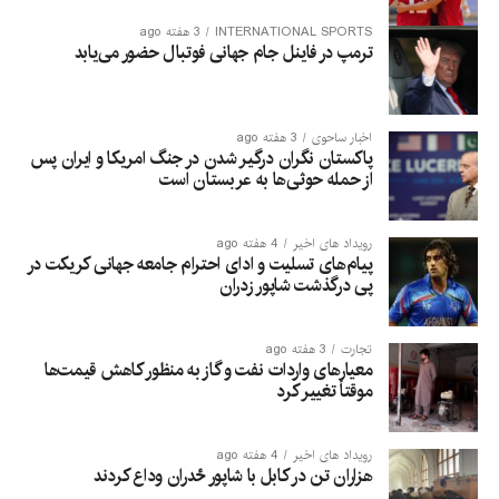
INTERNATIONAL SPORTS
3 هفته ago
ترمپ در فاینل جام جهانی فوتبال حضور می‌یابد
اخبار ساحوی
3 هفته ago
پاکستان نگران درگیر شدن در جنگ امریکا و ایران پس
از حمله حوثی‌ها به عربستان است
رویداد های اخیر
4 هفته ago
پیام‌های تسلیت و ادای احترام جامعه جهانی کریکت در
پی درگذشت شاپور زدران
تجارت
3 هفته ago
معیارهای واردات نفت و گاز به منظور کاهش قیمت‌ها
موقتاً تغییر کرد
رویداد های اخیر
4 هفته ago
هزاران تن در کابل با شاپور ځدران وداع کردند