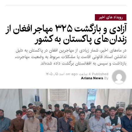
است.
رویداد های اخیر
مسجد روضه مزارشریف یکی از شناخته‌شده‌ترین بناهای تاریخی و
آزادی و بازگشت ۳۲۵ مهاجر افغان از
مذهبی افغانستان به شمار می‌رود و همه‌ساله میزبان هزاران زائر و
زندان‌های پاکستان به کشور
گردشگر داخلی و خارجی است.
روضه شریف در مرکز بلخ در شمال افغانستان، از بناهای مشهور
در ماه‌های اخیر، شمار زیادی از مهاجرین افغان در پاکستان به دلیل
تاریخی افغانستان است که به سبک معماری تیموری ساخته شده
نداشتن اسناد قانونی اقامت یا مشکلات مربوط به وضعیت مهاجرت،
بازداشت و سپس به افغانستان برگشت داده شده‌اند.
است.
Published
4 ساعت ago
on
اسد ۱۵, ۱۴۰۵
Ariana News
By