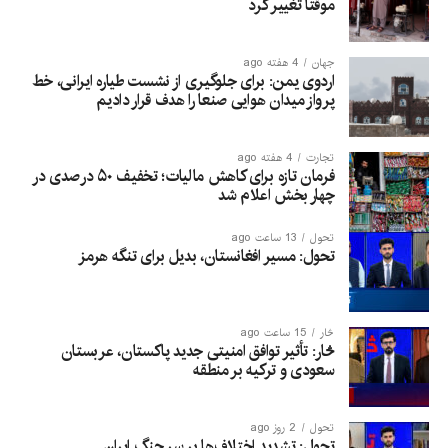
موقتاً تغییر کرد
جهان
4 هفته ago
اردوی یمن: برای جلوگیری از نشست طیاره ایرانی، خط
پرواز میدان هوایی صنعا را هدف قرار دادیم
تجارت
4 هفته ago
فرمان تازه برای کاهش مالیات؛ تخفیف ۵۰ درصدی در
چهار بخش اعلام شد
تحول
13 ساعت ago
تحول: مسیر افغانستان، بدیل برای تنگه هرمز
څار
15 ساعت ago
څار: تأثیر توافق امنیتی جدید پاکستان، عربستان
سعودی و ترکیه بر منطقه
تحول
2 روز ago
تحول: تشدید اختلاف‌ها بر سر جنگ ایران