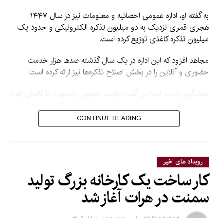
به گفته او، اداره عمومی احصائیه و معلومات نیز در سال ۱۴۴۷
هجری قمری نزدیک به دو میلیون تذکره الکترونیکی و حدود یک
میلیون تذکره کاغذی توزیع کرده است.
مجاهد افزود که این اداره در یک سال گذشته صدها هزار خدمت
حضوری و آنلاین را در بخش اصلاح تذکره‌ها نیز ارائه کرده است.
سخنگوی امارت اسلامی گفت ریاست عمومی پاسپورت با کاهش فورم
ثبت‌نام پاسپورت از ۹ صفحه به یک صفحه، تلاش کرده روند ارائه
خدمات را سریع‌تر و آسان‌تر کند.
CONTINUE READING
او همچنین از گسترش خدمات شرکت دولتی «افغان پست» خبر
داد و گفت این شرکت در یک سال گذشته بیش از پنج میلیون
مراسله داخلی را انتقال داده است.
رویداد های اخیر
کار ساخت یک کارخانه بزرگ تولید
به گفته مجاهد، ارائه خدمات تأیید و تصدیق صدها هزار سند، راه‌اندازی
سمنت در هرات آغاز شد
خدمات عاجل، ایجاد مرکز خدمات مشتریان و رساندن اسناد تا درب
منازل از دیگر اقداماتی بوده که برای توسعه خدمات پستی انجام شده