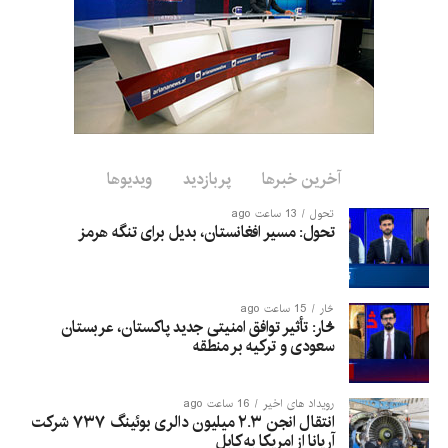
این پروژه در حدود ۳۰ کیلومتری غرب شهر هرات، در ولسوالی
زنده‌جان موقعیت دارد.
آخرین خبرها
پربازدید
ویدیوها
تحول
13 ساعت ago
تحول: مسیر افغانستان، بدیل برای تنگه هرمز
څار
15 ساعت ago
څار: تأثیر توافق امنیتی جدید پاکستان، عربستان
سعودی و ترکیه بر منطقه
رویداد های اخیر
16 ساعت ago
انتقال انجن ۲.۳ میلیون دالری بوئینگ ۷۳۷ شرکت
آریانا از امریکا به کابل