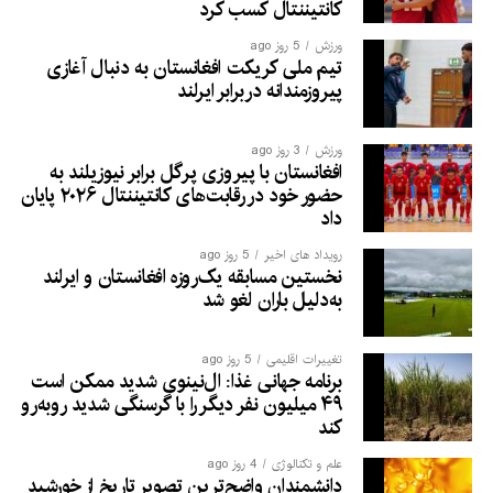
کانتیننتال کسب کرد
ورزش
5 روز ago
تیم ملی کریکت افغانستان به دنبال آغازی
پیروزمندانه دربرابر ایرلند
ورزش
3 روز ago
افغانستان با پیروزی پرگل برابر نیوزیلند به
حضور خود در رقابت‌های کانتیننتال ۲۰۲۶ پایان
داد
رویداد های اخیر
5 روز ago
نخستین مسابقه یک‌روزه افغانستان و ایرلند
به‌دلیل باران لغو شد
تغییرات اقلیمی
5 روز ago
برنامه جهانی غذا: ال‌نینوی شدید ممکن است
۴۹ میلیون نفر دیگر را با گرسنگی شدید روبه‌رو
کند
علم و تکنالوژی
4 روز ago
دانشمندان واضح‌ترین تصویر تاریخ از خورشید