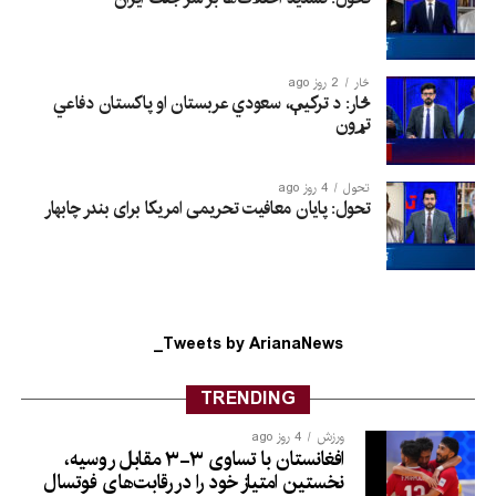
څار
2 روز ago
څار: د ترکیې، سعودي عربستان او پاکستان دفاعي
تړون
تحول
4 روز ago
تحول: پایان معافیت تحریمی امریکا برای بندر چابهار
Tweets by ArianaNews_
TRENDING
ورزش
4 روز ago
افغانستان با تساوی ۳-۳ مقابل روسیه،
نخستین امتیاز خود را در رقابت‌های فوتسال