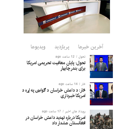
آخرین خبرها
پربازدید
ویدیوها
تحول
12 ساعت ago
تحول: پایان معافیت تحریمی امریکا
برای بندر چابهار
څار
14 ساعت ago
څار: د داعش خراسان د ګواښ په اړه د
امریکا خبرداری
رویداد های اخیر
17 ساعت ago
امریکا درباره تهدید داعش خراسان در
افغانستان هشدار داد