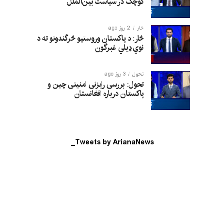
کوچک در سیاست بین‌الملل
څار
2 روز ago
څار: د پاکستان وروستیو څرگندونو ته د
نوي ډیلي غبرگون
تحول
3 روز ago
تحول: بررسی رایزنی امنیتی چین و
پاکستان درباره افغانستان
Tweets by ArianaNews_