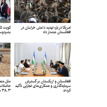
امریکا درباره تهدید داعش خراسان در
افغانستان هشدار داد
بشردوست
افغانستان و ازبکستان بر گسترش
ملل متح
سرمایه‌گذاری و همکاری‌های تجارتی تأکید
حاصلات گ
کردند
۳۸.۳ میلیون دالر کمک شد