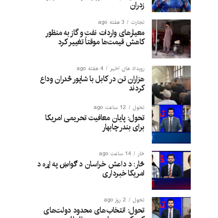
زدران
تجارت
3 هفته ago
معیارهای واردات نفت و گاز به منظور
کاهش قیمت‌ها موقتاً تغییر کرد
رویداد های اخیر
4 هفته ago
هزاران تن در کابل با شاپور ځدران وداع
کردند
تحول
12 ساعت ago
تحول: پایان معافیت تحریمی امریکا
برای بندر چابهار
څار
14 ساعت ago
څار: د داعش خراسان د ګواښ په اړه د
امریکا خبرداری
تحول
2 روز ago
تحول: انتخاب‌های محدود دولت‌های