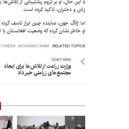
با این حال، او بر لزوم پشتیبانی از تلاش‌ها 
زنان و دختران، تاکید کرده است.
اما ژانگ جون، نماینده چین ابراز تاسف کرده
او خاطر نشان کرده که وضعیت افغانستان با 
ATURED
#َAFGHANISTAN
RELATED TOPICS:
DON'T MISS
وزارت زراعت از تلاش‌ها برای ایجاد
مجتمع‌های زراعتی خبر داد