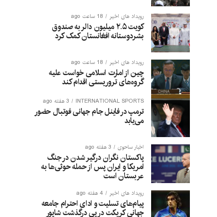
رویداد های اخیر
18 ساعت ago
کویت ۲.۵ میلیون دالر به صندوق
بشردوستانه افغانستان کمک کرد
رویداد های اخیر
18 ساعت ago
چین از امارت اسلامی خواست علیه
گروه‌های تروریستی اقدام کند
INTERNATIONAL SPORTS
3 هفته ago
ترمپ در فاینل جام جهانی فوتبال حضور
می‌یابد
اخبار ساحوی
3 هفته ago
پاکستان نگران درگیر شدن در جنگ
امریکا و ایران پس از حمله حوثی‌ها به
عربستان است
رویداد های اخیر
4 هفته ago
پیام‌های تسلیت و ادای احترام جامعه
جهانی کریکت در پی درگذشت شاپور