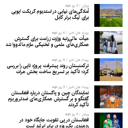
ورزش
3 روز ago
آمادگی‌های نهایی در استدیوم کریکت ایوبی
برای لیگ برتر کابل
رویداد های اخیر
4 روز ago
هیأت عالی‌رتبه وزارت زراعت برای گسترش
همکاری‌های علمی و تخنیکی عازم مالدووا شد
رویداد های اخیر
4 روز ago
ترکمنستان روند پیشرفت پروژه تاپی را بررسی
کرد؛ تأکید بر تسریع ساخت بخش هرات
رویداد های اخیر
3 روز ago
نمایندگان چین و پاکستان درباره افغانستان
گفتگو و بر گسترش همکاری‌های ضدتروریزم
تأکید کردند
ورزش
3 روز ago
افغانستان در پی تقویت جایگاه خود در
رده‌بندی یک‌روزه در برابر ایرلند است