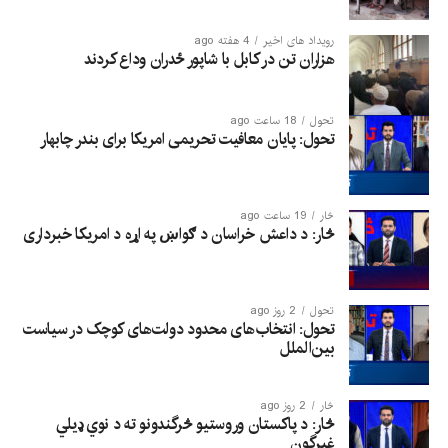
رویداد های اخیر
4 هفته ago
هزاران تن در کابل با شاپور ځدران وداع کردند
تحول
18 ساعت ago
تحول: پایان معافیت تحریمی امریکا برای بندر چابهار
څار
19 ساعت ago
څار: د داعش خراسان د ګواښ په اړه د امریکا خبرداری
تحول
2 روز ago
تحول: انتخاب‌های محدود دولت‌های کوچک در سیاست
بین‌الملل
څار
2 روز ago
څار: د پاکستان وروستیو څرگندونو ته د نوي ډیلي
غبرگون