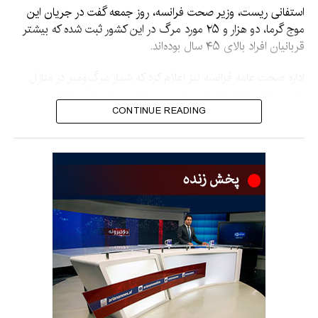
استفانی ریست، وزیر صحت فرانسه، روز جمعه گفت در جریان این
موج گرما، دو هزار و ۲۵ مورد مرگ در این کشور ثبت شده که بیشتر
قربانیان افراد بالای ۴۵ سال بوده‌اند.
اداره صحت عامه فرانسه نیز اعلام کرد که شمار مرگ‌ومیر در منازل
طی روزهای ۲۲ تا ۲۸ جون نسبت به هفته پیش از آن ۹۱ درصد
افزایش یافته و مرگ‌ومیر در خانه‌های سالمندان و مراکز صحی نیز
CONTINUE READING
به‌طور چشمگیری بیشتر شده است. این نهاد هشدار داده که آمار نهایی
احتمالاً از ارقام کنونی بالاتر خواهد بود.
در بلجیم نیز وزارت صحت این کشور از ثبت حدود هزار و ۲۰۰ مورد
مرگ بین ۱۸ تا ۲۹ جون خبر داده است. از این تعداد، ۵۳۰ نفر بالای
۸۵ سال سن داشته‌اند و ۱۸۰ نفر نیز زیر ۶۵ سال بوده‌اند. این
وزارتخانه چنین سطحی از مرگ‌ومیر در جریان یک موج گرما را
«بی‌سابقه» خوانده است.
در ندرلند نیز مقام‌ها اعلام کردند که موج گرما باعث مرگ حدود ۴۸۰
نفر شده که بیشتر آنان افراد بالای سن ۸۰ سال بوده‌اند.