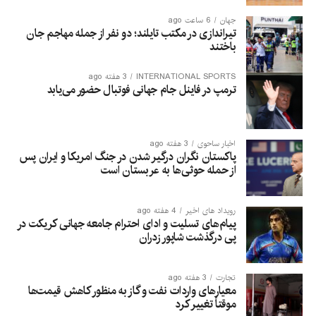
جهان
6 ساعت ago
تیراندازی در مکتب تایلند؛ دو نفر از جمله مهاجم جان
باختند
INTERNATIONAL SPORTS
3 هفته ago
ترمپ در فاینل جام جهانی فوتبال حضور می‌یابد
اخبار ساحوی
3 هفته ago
پاکستان نگران درگیر شدن در جنگ امریکا و ایران پس
از حمله حوثی‌ها به عربستان است
رویداد های اخیر
4 هفته ago
پیام‌های تسلیت و ادای احترام جامعه جهانی کریکت در
پی درگذشت شاپور زدران
تجارت
3 هفته ago
معیارهای واردات نفت و گاز به منظور کاهش قیمت‌ها
موقتاً تغییر کرد