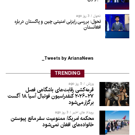
تحول
3 روز ago
تحول: بررسی رایزنی امنیتی چین و پاکستان درباره
افغانستان
Tweets by ArianaNews_
TRENDING
ورزش
5 روز ago
قرعه‌کشی رقابت‌های باشگاهی فصل
۲۷-۲۰۲۶ کنفدراسیون فوتبال آسیا ۱۸ آگست
برگزار می‌شود
رویداد های اخیر
3 روز ago
محکمه امریکا: ممنوعیت سفر مانع پیوستن
خانواده‌های افغان نمی‌شود