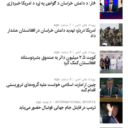
څار: د داعش خراسان د ګواښ په اړه د امریکا خبرداری
رویداد های اخیر
7 ساعت ago
امریکا درباره تهدید داعش خراسان در افغانستان هشدار
داد
رویداد های اخیر
9 ساعت ago
کویت ۲.۵ میلیون دالر به صندوق بشردوستانه
افغانستان کمک کرد
رویداد های اخیر
9 ساعت ago
چین از امارت اسلامی خواست علیه گروه‌های تروریستی
اقدام کند
INTERNATIONAL SPORTS
3 هفته ago
ترمپ در فاینل جام جهانی فوتبال حضور می‌یابد