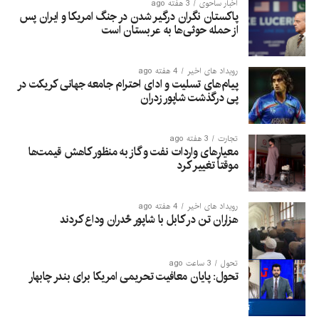
اخبار ساحوی
3 هفته ago
پاکستان نگران درگیر شدن در جنگ امریکا و ایران پس
از حمله حوثی‌ها به عربستان است
رویداد های اخیر
4 هفته ago
پیام‌های تسلیت و ادای احترام جامعه جهانی کریکت در
پی درگذشت شاپور زدران
تجارت
3 هفته ago
معیارهای واردات نفت و گاز به منظور کاهش قیمت‌ها
موقتاً تغییر کرد
رویداد های اخیر
4 هفته ago
هزاران تن در کابل با شاپور ځدران وداع کردند
تحول
3 ساعت ago
تحول: پایان معافیت تحریمی امریکا برای بندر چابهار