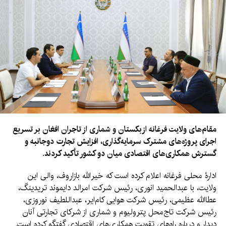
مقام‌های ولایت فرغانه ازبکستان و شماری از تاجران افغان بر تسریع
اجرای پروژه‌های مشترک سرمایه‌گذاری، افزایش تجارت دوجانبه و
گسترش همکاری‌های اقتصادی میان دو کشور تأکید کردند.
ادارۀ محلی فرغانه اعلام کرده است که خیرالله بازاروف، والی این
ولایت، با عبدالحمید انوری، رئیس شرکت امرالد دایموند تریدینگ،
عطاالله عظیمی، رئیس شرکت هوایی کام‌ایر، عبداللطیف نوروزی،
رئیس شرکت تاج‌محل پترولیوم و شماری از شرکای تجارتی آنان
دیدار و درباره راه‌های تقویت همکاری‌های اقتصادی گفتگو کرده است.