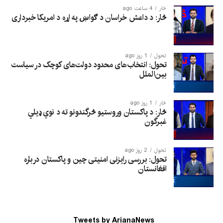
څار
4 ساعت ago
څار: د داعش خراسان د ګواښ په اړه د امریکا خبرداری
تحول
1 روز ago
تحول: انتخاب‌های محدود دولت‌های کوچک در سیاست
بین‌الملل
څار
1 روز ago
څار: د پاکستان وروستیو څرگندونو ته د نوي ډیلي
غبرگون
تحول
2 روز ago
تحول: بررسی رایزنی امنیتی چین و پاکستان درباره
افغانستان
Tweets by ArianaNews_