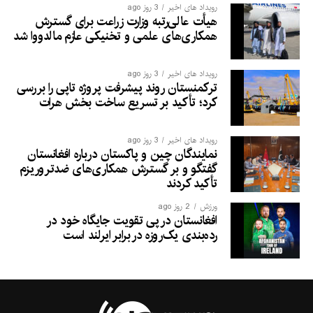
رویداد های اخیر
3 روز ago
هیأت عالی‌رتبه وزارت زراعت برای گسترش
همکاری‌های علمی و تخنیکی عازم مالدووا شد
رویداد های اخیر
3 روز ago
ترکمنستان روند پیشرفت پروژه تاپی را بررسی
کرد؛ تأکید بر تسریع ساخت بخش هرات
رویداد های اخیر
3 روز ago
نمایندگان چین و پاکستان درباره افغانستان
گفتگو و بر گسترش همکاری‌های ضدتروریزم
تأکید کردند
ورزش
2 روز ago
افغانستان در پی تقویت جایگاه خود در
رده‌بندی یک‌روزه در برابر ایرلند است