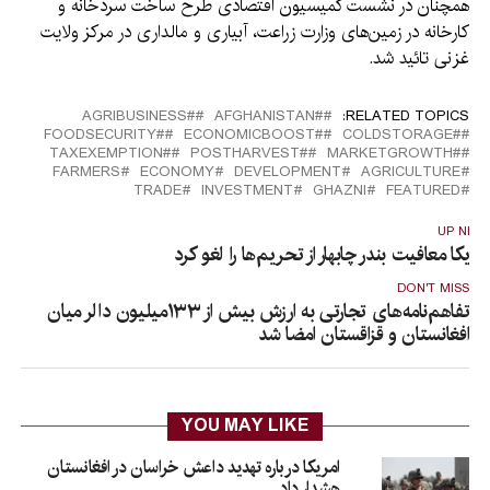
همچنان در نشست کمیسیون اقتصادی طرح ساخت سردخانه و
کارخانه در زمین‌های وزارت زراعت، آبیاری و مالداری در مرکز ولایت
غزنی تائید شد.
#AGRIBUSINESS
#َAFGHANISTAN
RELATED TOPICS:
#FOODSECURITY
#ECONOMICBOOST
#COLDSTORAGE
#TAXEXEMPTION
#POSTHARVEST
#MARKETGROWTH
FARMERS
ECONOMY
DEVELOPMENT
AGRICULTURE
TRADE
INVESTMENT
GHAZNI
FEATURED
UP NEX
مریکا معافیت بندر چابهار از تحریم‌ها را لغو کرد
DON'T MISS
تفاهم‌نامه‌های تجارتی به ارزش بیش از ۱۳۳میلیون دالر میان
افغانستان و قزاقستان امضا شد
YOU MAY LIKE
امریکا درباره تهدید داعش خراسان در افغانستان
هشدار داد