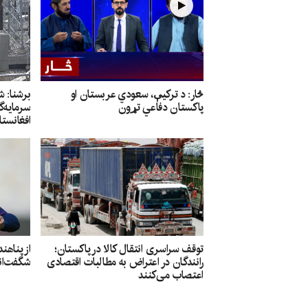
څار: د ترکیې، سعودي عربستان او
برشنا: 
پاکستان دفاعي تړون
سرمایه‌گ
افغانستان
توقف سراسری انتقال کالا در پاکستان؛
از پناهن
رانندگان در اعتراض به مطالبات اقتصادی
شگفت‌انگ
اعتصاب می‌کنند