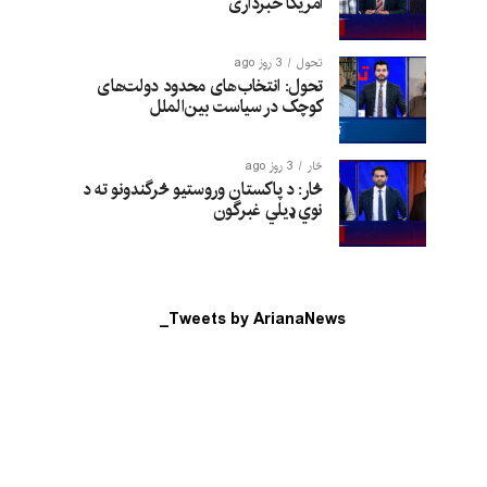
امریکا خبرداری
تحول
3 روز ago
تحول: انتخاب‌های محدود دولت‌های
کوچک در سیاست بین‌الملل
څار
3 روز ago
څار: د پاکستان وروستیو څرگندونو ته د
نوي ډیلي غبرگون
Tweets by ArianaNews_