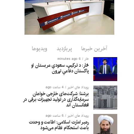
آخرین خبرها
پربازدید
ویدیوها
څار
6 minutes ago
څار: د ترکیې، سعودي عربستان او
پاکستان دفاعي تړون
رویداد های اخیر
4 ساعت ago
برشنا: شرکت‌های خارجی خواهان
سرمایه‌گذاری در تولید تجهیزات برقی در
افغانستان‌ اند
رویداد های اخیر
6 ساعت ago
رهبر امارت اسلامی: اطاعت و وحدت
باعث استحکام نظام می‌شود