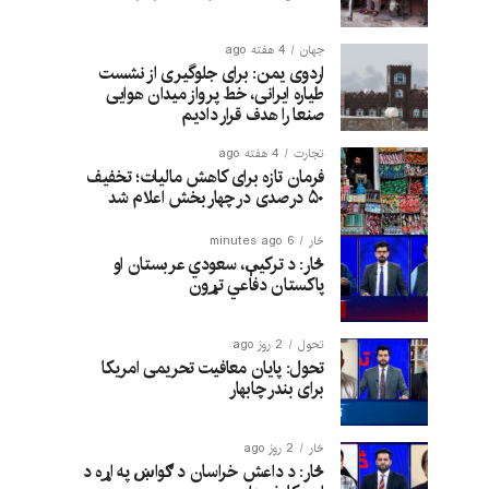
جهان
4 هفته ago
اردوی یمن: برای جلوگیری از نشست
طیاره ایرانی، خط پرواز میدان هوایی
صنعا را هدف قرار دادیم
تجارت
4 هفته ago
فرمان تازه برای کاهش مالیات؛ تخفیف
۵۰ درصدی در چهار بخش اعلام شد
څار
6 minutes ago
څار: د ترکیې، سعودي عربستان او
پاکستان دفاعي تړون
تحول
2 روز ago
تحول: پایان معافیت تحریمی امریکا
برای بندر چابهار
څار
2 روز ago
څار: د داعش خراسان د ګواښ په اړه د