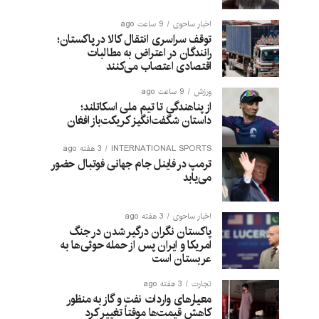
اخبار ساحوی
9 ساعت ago
توقف سراسری انتقال کالا در پاکستان؛
رانندگان در اعتراض به مطالبات
اقتصادی اعتصاب می‌کنند
ورزش
9 ساعت ago
از پناهندگی تا تیم ملی اسکاتلند؛
داستان شگفت‌انگیز کریکت‌باز افغان
INTERNATIONAL SPORTS
3 هفته ago
ترمپ در فاینل جام جهانی فوتبال حضور
می‌یابد
اخبار ساحوی
3 هفته ago
پاکستان نگران درگیر شدن در جنگ
امریکا و ایران پس از حمله حوثی‌ها به
عربستان است
تجارت
3 هفته ago
معیارهای واردات نفت و گاز به منظور
کاهش قیمت‌ها موقتاً تغییر کرد