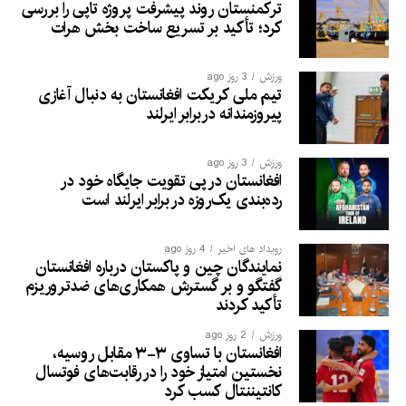
ترکمنستان روند پیشرفت پروژه تاپی را بررسی
کرد؛ تأکید بر تسریع ساخت بخش هرات
ورزش
3 روز ago
تیم ملی کریکت افغانستان به دنبال آغازی
پیروزمندانه دربرابر ایرلند
ورزش
3 روز ago
افغانستان در پی تقویت جایگاه خود در
رده‌بندی یک‌روزه در برابر ایرلند است
رویداد های اخیر
4 روز ago
نمایندگان چین و پاکستان درباره افغانستان
گفتگو و بر گسترش همکاری‌های ضدتروریزم
تأکید کردند
ورزش
2 روز ago
افغانستان با تساوی ۳-۳ مقابل روسیه،
نخستین امتیاز خود را در رقابت‌های فوتسال
کانتیننتال کسب کرد