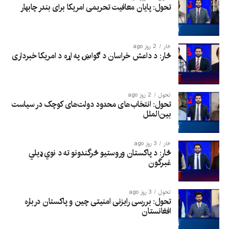
تحول: پایان معافیت تحریمی امریکا برای بندر چابهار
څار
2 روز ago
څار: د داعش خراسان د ګواښ په اړه د امریکا خبرداری
تحول
2 روز ago
تحول: انتخاب‌های محدود دولت‌های کوچک در سیاست
بین‌الملل
څار
3 روز ago
څار: د پاکستان وروستیو څرگندونو ته د نوي ډیلي
غبرگون
تحول
3 روز ago
تحول: بررسی رایزنی امنیتی چین و پاکستان درباره
افغانستان