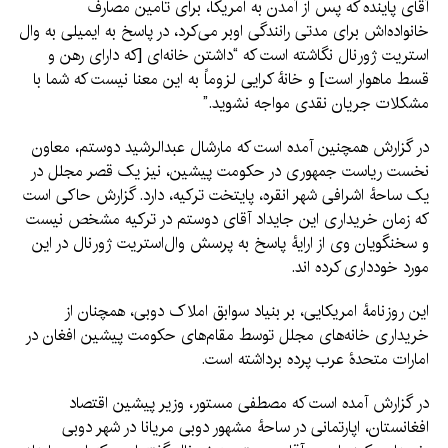
آقای پاینده که پس از آمدن به امریکا، برای تامین مصارف
خانواده‌اش برای مدتی رانندگی اوبر می‌کرد، در پاسخ به ایمیلی به وال
استریت ژورنال نگاشته است که “داشتن خانه‌ای [که دارای رهن و
قسط ماهوار است] و خانۀ کرایی لزوماً به این معنا نیست که شما با
مشکلات جریان نقدی مواجه نشوید.”
در گزارش همچنین آمده است که مارشال عبدالرشید دوستم، معاون
نخست ریاست جمهوری در حکومت پیشین، نیز یک قصر مجلل در
یک ساحۀ اشرافی شهر انقره، پایتخت ترکیه، دارد. گزارش حاکی است
که زمان خریداری این جایداد آقای دوستم در ترکیه مشخص نیست
و سخنگویان وی از ارایۀ پاسخ به پرسش وال‌استریت ژورنال در این
مورد خودداری کرده اند.
این روزنامۀ امریکایی، بر بنیاد سوابق املاک دوبی، همچنان از
خریداری خانه‌های مجلل توسط مقام‌های حکومت پیشین افغان در
امارات متحدۀ عرب پرده برداشته است.
در گزارش آمده است که مصطفی مستور، وزیر پیشین اقتصاد
افغانستان، اپارتمانی در ساحۀ مشهور دوبی مریانا در شهر دوبی