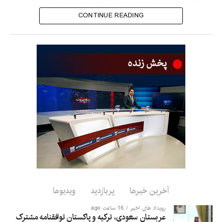
این اظهارات در حالی مطرح می‌شود که امارت اسلامی بارها ادعاها
درباره فعالیت گروه‌های تروریستی در افغانستان را رد کرده و
CONTINUE READING
گفته‌است اجازه نخواهد داد از خاک این کشور علیه امنیت دیگر
کشورها استفاده شود.
آخرین خبرها
پربازدید
ویدیوها
رویداد های اخیر
16 ساعت ago
عربستان سعودی، ترکیه و پاکستان توافقنامه مشترک