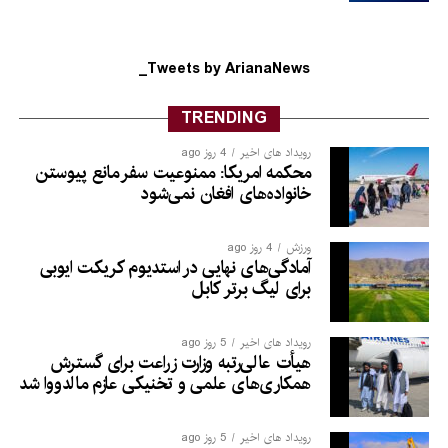
Tweets by ArianaNews_
TRENDING
رویداد های اخیر
4 روز ago
محکمه امریکا: ممنوعیت سفر مانع پیوستن
خانواده‌های افغان نمی‌شود
ورزش
4 روز ago
آمادگی‌های نهایی در استدیوم کریکت ایوبی
برای لیگ برتر کابل
رویداد های اخیر
5 روز ago
هیأت عالی‌رتبه وزارت زراعت برای گسترش
همکاری‌های علمی و تخنیکی عازم مالدووا شد
رویداد های اخیر
5 روز ago