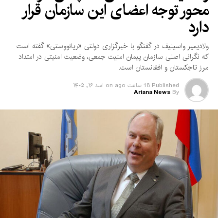
محور توجه اعضای این سازمان قرار
این پیمان علیه هیچ طرف مشخصی تنظیم نشده، برای پیوستن
دیگر کشورهای منطقه نیز باز است و هیچ‌یک از توافق‌های دوجانبه یا
دارد
چندجانبه موجود را لغو یا جایگزین نمی‌کند.
ولادیمیر واسیلیف در گفتگو با خبرگزاری دولتی «ریانووستی» گفته است
با این حال، این سه کشور به‌طور ویژه نسبت به مواضع نظامی فزاینده
که نگرانی اصلی سازمان پیمان امنیت جمعی، وضعیت امنیتی در امتداد
تهاجمی اسرائیل و همچنین ایرانِ شیعه با گرایش انقلابی ابراز نگرانی
مرز تاجکستان و افغانستان است.
دارند؛ آن هم در شرایطی که متحد دیرینه‌شان، ایالات متحده، برای
مهار ناآرامی‌های منطقه‌ای با چالش روبه‌رو است.
Published
18 ساعت ago
on
اسد ۱۶, ۱۴۰۵
Ariana News
By