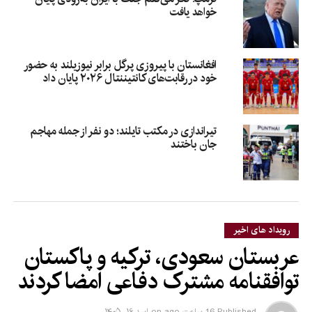
خواهد یافت
افغانستان با پیروزی پرگل برابر نیوزیلند به حضور
خود در رقابت‌های کانتیننتال ۲۰۲۶ پایان داد
تیراندازی در مکتب تایلند؛ دو نفر از جمله مهاجم
جان باختند
رویداد های اخیر
عربستان سعودی، ترکیه و پاکستان
توافقنامه مشترک دفاعی امضا کردند
Published
16 ساعت ago
on
اسد ۱۶, ۱۴۰۵