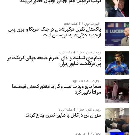
ترمپ در فاینل جام جهانی فوتبال حضور می‌یابد
اخبار ساحوی
3 هفته ago
پاکستان نگران درگیر شدن در جنگ امریکا و ایران پس
از حمله حوثی‌ها به عربستان است
رویداد های اخیر
4 هفته ago
پیام‌های تسلیت و ادای احترام جامعه جهانی کریکت در
پی درگذشت شاپور زدران
تجارت
3 هفته ago
معیارهای واردات نفت و گاز به منظور کاهش قیمت‌ها
موقتاً تغییر کرد
رویداد های اخیر
4 هفته ago
هزاران تن در کابل با شاپور ځدران وداع کردند
تحول
1 روز ago