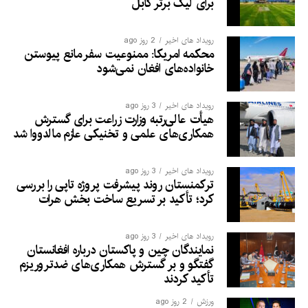
برای لیگ برتر کابل
رویداد های اخیر
2 روز ago
محکمه امریکا: ممنوعیت سفر مانع پیوستن
خانواده‌های افغان نمی‌شود
رویداد های اخیر
3 روز ago
هیأت عالی‌رتبه وزارت زراعت برای گسترش
همکاری‌های علمی و تخنیکی عازم مالدووا شد
رویداد های اخیر
3 روز ago
ترکمنستان روند پیشرفت پروژه تاپی را بررسی
کرد؛ تأکید بر تسریع ساخت بخش هرات
رویداد های اخیر
3 روز ago
نمایندگان چین و پاکستان درباره افغانستان
گفتگو و بر گسترش همکاری‌های ضدتروریزم
تأکید کردند
ورزش
2 روز ago