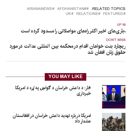
ARIANANEWS
#َAFGHANISTAN
RELATED TOPICS:
UK
RELATIONS
FEATURED
UP NEX
رف‌باری‌های اخیر اکثر راه‌های مواصلاتی را مسدود کرده است
DON'T MISS
ریچارد بنت خواهان اقدام در محکمه بین المللی عدالت در مورد
حقوق زنان افغان شد
YOU MAY LIKE
څار: د داعش خراسان د ګواښ په اړه د امریکا
خبرداری
امریکا درباره تهدید داعش خراسان در افغانستان
هشدار داد