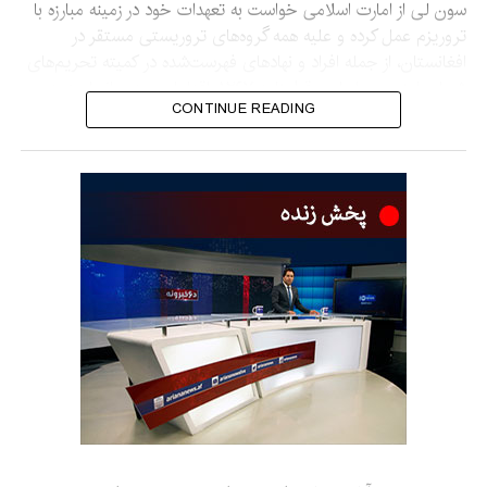
سون لی از امارت اسلامی خواست به تعهدات خود در زمینه مبارزه با
تروریزم عمل کرده و علیه همه گروه‌های تروریستی مستقر در
افغانستان، از جمله افراد و نهادهای فهرست‌شده در کمیته تحریم‌های
شورای امنیت بر اساس قطعنامه ۱۲۶۷، اقدامات جدی انجام دهد.
CONTINUE READING
او هشدار داد که نباید اجازه داده شود افغانستان دوباره به محل رشد و
گسترش تروریزم تبدیل شود.
نماینده چین همچنین گفت جامعه جهانی باید به افغانستان در
بازسازی اقتصاد و بهبود زندگی مردم کمک کند تا زمینه‌های
شکل‌گیری تروریزم از بین برود.
وی افزود که چین از همکاری کشورهای آسیای مرکزی و سازمان‌های
منطقه‌ای مانند سازمان همکاری شانگهای با افغانستان برای مقابله
مشترک با تهدیدهای تروریستی فرامرزی حمایت می‌کند.
این اظهارات در حالی مطرح می‌شود که امارت اسلامی حضور
گروه‌های تروریستی در افغانستان را رد کرده و تأکید کرده است که
اجازه نمی‌دهد از خاک افغانستان علیه امنیت هیچ کشور دیگری