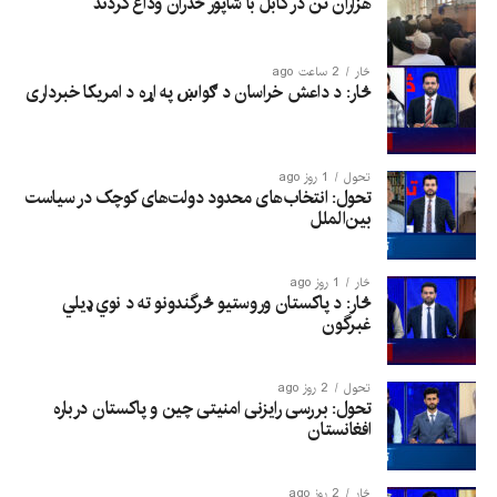
هزاران تن در کابل با شاپور ځدران وداع کردند
څار
2 ساعت ago
څار: د داعش خراسان د ګواښ په اړه د امریکا خبرداری
تحول
1 روز ago
تحول: انتخاب‌های محدود دولت‌های کوچک در سیاست
بین‌الملل
څار
1 روز ago
څار: د پاکستان وروستیو څرگندونو ته د نوي ډیلي
غبرگون
تحول
2 روز ago
تحول: بررسی رایزنی امنیتی چین و پاکستان درباره
افغانستان
څار
2 روز ago