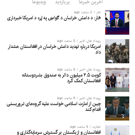
استفاده شود.
آخرین خبرها
پربازدید
ویدیوها
څار
2 ساعت ago
څار: د داعش خراسان د ګواښ په اړه د امریکا خبرداری
رویداد های اخیر
5 ساعت ago
امریکا درباره تهدید داعش خراسان در افغانستان هشدار
داد
رویداد های اخیر
6 ساعت ago
کویت ۲.۵ میلیون دالر به صندوق بشردوستانه
افغانستان کمک کرد
رویداد های اخیر
6 ساعت ago
چین از امارت اسلامی خواست علیه گروه‌های تروریستی
اقدام کند
تجارت
6 ساعت ago
افغانستان و ازبکستان بر گسترش سرمایه‌گذاری و