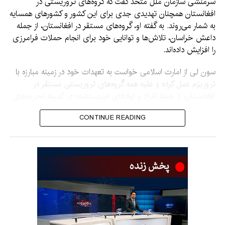
سرمنشی سازمان ملل متحد گفت که گروه‌های تروریستی در
افغانستان همچنان تهدیدی جدی برای این کشور و کشورهای همسایه
به شمار می‌روند. به گفته او، گروه‌های مستقر در افغانستان، از جمله
داعش خراسان، تلاش‌ها و توانایی خود برای انجام حملات فرامرزی
را افزایش داده‌اند.
سون لی از امارت اسلامی خواست به تعهدات خود در زمینه مبارزه با
تروریزم عمل کرده و علیه همه گروه‌های تروریستی مستقر در
افغانستان، از جمله افراد و نهادهای فهرست‌شده در کمیته تحریم‌های
شورای امنیت بر اساس قطعنامه ۱۲۶۷، اقدامات جدی انجام دهد.
CONTINUE READING
او هشدار داد که نباید اجازه داده شود افغانستان دوباره به محل رشد و
گسترش تروریزم تبدیل شود.
نماینده چین همچنین گفت جامعه جهانی باید به افغانستان در
بازسازی اقتصاد و بهبود زندگی مردم کمک کند تا زمینه‌های
شکل‌گیری تروریزم از بین برود.
وی افزود که چین از همکاری کشورهای آسیای مرکزی و سازمان‌های
منطقه‌ای مانند سازمان همکاری شانگهای با افغانستان برای مقابله