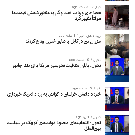
تجارت
3 هفته ago
معیارهای واردات نفت و گاز به منظور کاهش قیمت‌ها
موقتاً تغییر کرد
رویداد های اخیر
4 هفته ago
هزاران تن در کابل با شاپور ځدران وداع کردند
تحول
10 ساعت ago
تحول: پایان معافیت تحریمی امریکا برای بندر چابهار
څار
12 ساعت ago
څار: د داعش خراسان د ګواښ په اړه د امریکا خبرداری
تحول
1 روز ago
تحول: انتخاب‌های محدود دولت‌های کوچک در سیاست
بین‌الملل