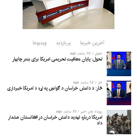
مشترک با تهدیدهای تروریستی فرامرزی حمایت می‌کند.
این اظهارات در حالی مطرح می‌شود که امارت اسلامی حضور
گروه‌های تروریستی در افغانستان را رد کرده و تأکید کرده است که
اجازه نمی‌دهد از خاک افغانستان علیه امنیت هیچ کشور دیگری
استفاده شود.
آخرین خبرها
پربازدید
ویدیوها
تحول
10 ساعت ago
تحول: پایان معافیت تحریمی امریکا برای بندر چابهار
څار
12 ساعت ago
څار: د داعش خراسان د ګواښ په اړه د امریکا خبرداری
رویداد های اخیر
15 ساعت ago
امریکا درباره تهدید داعش خراسان در افغانستان هشدار
داد