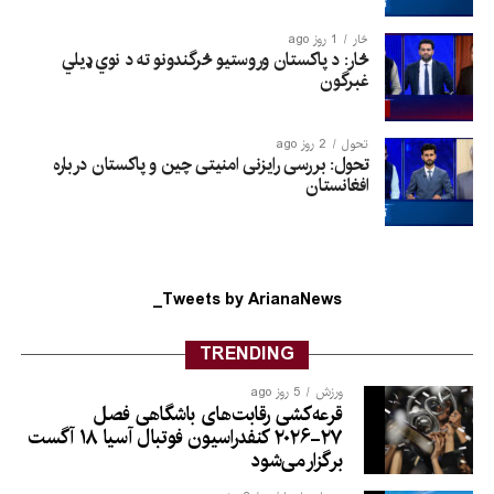
څار
1 روز ago
څار: د پاکستان وروستیو څرگندونو ته د نوي ډیلي
غبرگون
تحول
2 روز ago
تحول: بررسی رایزنی امنیتی چین و پاکستان درباره
افغانستان
Tweets by ArianaNews_
TRENDING
ورزش
5 روز ago
قرعه‌کشی رقابت‌های باشگاهی فصل
۲۷-۲۰۲۶ کنفدراسیون فوتبال آسیا ۱۸ آگست
برگزار می‌شود