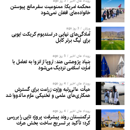
رویداد های اخیر
3 روز ago
محکمه امریکا: ممنوعیت سفر مانع پیوستن
خانواده‌های افغان نمی‌شود
ورزش
3 روز ago
آمادگی‌های نهایی در استدیوم کریکت ایوبی
برای لیگ برتر کابل
رویداد های اخیر
5 روز ago
بنیاد پژوهشی هند: اروپا از انزوا به تعامل با
امارت اسلامی نزدیک می‌شود
رویداد های اخیر
4 روز ago
هیأت عالی‌رتبه وزارت زراعت برای گسترش
همکاری‌های علمی و تخنیکی عازم مالدووا شد
رویداد های اخیر
4 روز ago
ترکمنستان روند پیشرفت پروژه تاپی را بررسی
کرد؛ تأکید بر تسریع ساخت بخش هرات