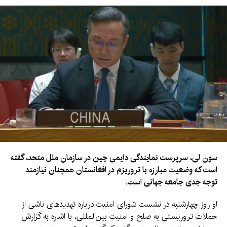
انعطاف‌پذیری بیشتر پاسخ دهد، از نهادهای همکار حمایت کند و
هماهنگی عملیات‌های بشردوستانه را تقویت نماید.
صندوق توسعه اقتصادی عربی کویت افزوده است که با امضای این
توافق‌نامه‌ها، مجموع کمک‌های این کشور به پروژه‌های مشترک با
اوچا به حدود ۱۶.۱ میلیون دالر رسیده است.
سون لی، سرپرست نمایندگی دایمی چین در سازمان ملل متحد، گفته
است که وضعیت مبارزه با تروریزم در افغانستان همچنان نیازمند
توجه جدی جامعه جهانی است.
او روز چهارشنبه در نشست شورای امنیت درباره تهدیدهای ناشی از
حملات تروریستی به صلح و امنیت بین‌المللی، با اشاره به گزارش