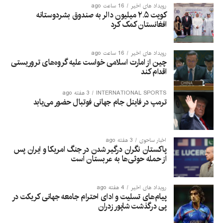
رویداد های اخیر
16 ساعت ago
کویت ۲.۵ میلیون دالر به صندوق بشردوستانه
افغانستان کمک کرد
رویداد های اخیر
16 ساعت ago
چین از امارت اسلامی خواست علیه گروه‌های تروریستی
اقدام کند
INTERNATIONAL SPORTS
3 هفته ago
ترمپ در فاینل جام جهانی فوتبال حضور می‌یابد
اخبار ساحوی
3 هفته ago
پاکستان نگران درگیر شدن در جنگ امریکا و ایران پس
از حمله حوثی‌ها به عربستان است
رویداد های اخیر
4 هفته ago
پیام‌های تسلیت و ادای احترام جامعه جهانی کریکت در
پی درگذشت شاپور زدران