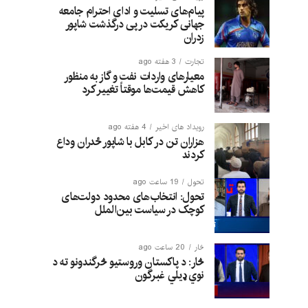
پیام‌های تسلیت و ادای احترام جامعه
جهانی کریکت در پی درگذشت شاپور
زدران
تجارت
3 هفته ago
معیارهای واردات نفت و گاز به منظور
کاهش قیمت‌ها موقتاً تغییر کرد
رویداد های اخیر
4 هفته ago
هزاران تن در کابل با شاپور ځدران وداع
کردند
تحول
19 ساعت ago
تحول: انتخاب‌های محدود دولت‌های
کوچک در سیاست بین‌الملل
څار
20 ساعت ago
څار: د پاکستان وروستیو څرگندونو ته د
نوي ډیلي غبرگون