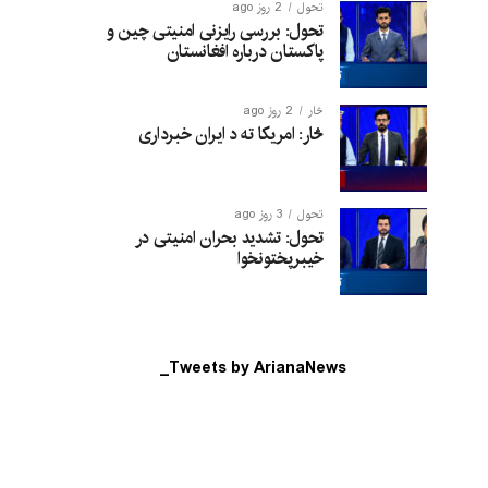
تحول
2 روز ago
تحول: بررسی رایزنی امنیتی چین و
پاکستان درباره افغانستان
څار
2 روز ago
څار: امریکا ته د ایران خبرداری
تحول
3 روز ago
تحول: تشدید بحران امنیتی در
خیبرپختونخوا
Tweets by ArianaNews_