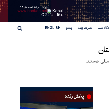
پنج شنبه,۱۵ اسد ۱۴۰۵
Kabul
22° C
+
15...
+
گاه شما
نشرات زنده
پشتو
ENGLISH
تان
لمللی هستند.