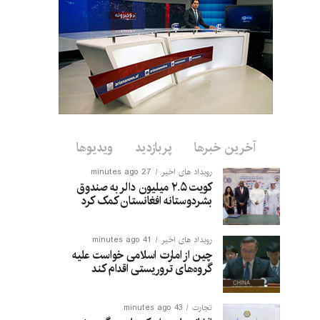
آخرین خبرها
پربازدید
ویدیوها
رویداد های اخیر
27 minutes ago
کویت ۲.۵ میلیون دالر به صندوق
بشردوستانه افغانستان کمک کرد
رویداد های اخیر
41 minutes ago
چین از امارت اسلامی خواست علیه
گروه‌های تروریستی اقدام کند
تجارت
43 minutes ago