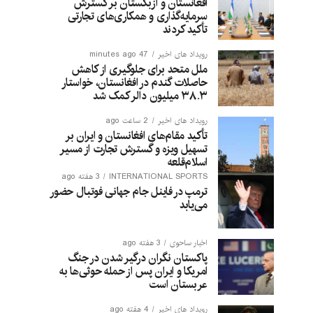
افغانستان و ازبکستان بر گسترش
سرمایه‌گذاری و همکاری‌های تجارتی
تأکید کردند
رویداد های اخیر
47 minutes ago
ملل متحد برای جلوگیری از کاهش
حاصلات گندم در افغانستان، خواستار
۳۸.۳ میلیون دالر کمک شد
رویداد های اخیر
2 ساعت ago
تأکید مقام‌های افغانستان و ایران بر
تسهیل ویزه و گسترش تجارت از مسیر
اسلام‌قلعه
INTERNATIONAL SPORTS
3 هفته ago
ترمپ در فاینل جام جهانی فوتبال حضور
می‌یابد
اخبار ساحوی
3 هفته ago
پاکستان نگران درگیر شدن در جنگ
امریکا و ایران پس از حمله حوثی‌ها به
عربستان است
رویداد های اخیر
4 هفته ago