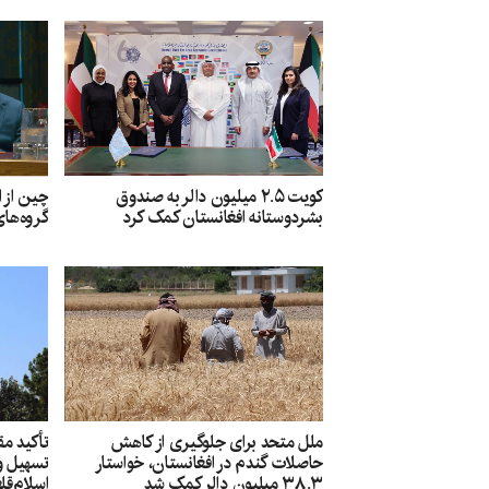
چین از 
کویت ۲.۵ میلیون دالر به صندوق
گروه‌های
بشردوستانه افغانستان کمک کرد
ملل متحد برای جلوگیری از کاهش
تأکید مق
حاصلات گندم در افغانستان، خواستار
تسهیل و
۳۸.۳ میلیون دالر کمک شد
اسلام‌قل