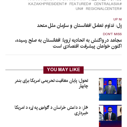
KAZAKHPRESIDENT
FEATURED
CENTRALASIA
UN
REGIONALCENTER
UP NEX
حول: تداوم تعامل افغانستان و سازمان ملل متحد
DON'T MISS
مجاهد در واکنش به اتحادیه اروپا: افغانستان به صلح رسیده،
اکنون خواهان پیشرفت اقتصادی است
YOU MAY LIKE
تحول: پایان معافیت تحریمی امریکا برای بندر
چابهار
څار: د داعش خراسان د ګواښ په اړه د امریکا
خبرداری