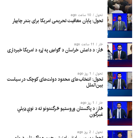
تحول
10 ساعت ago
تحول: پایان معافیت تحریمی امریکا برای بندر چابهار
څار
11 ساعت ago
څار: د داعش خراسان د ګواښ په اړه د امریکا خبرداری
تحول
1 روز ago
تحول: انتخاب‌های محدود دولت‌های کوچک در سیاست
بین‌الملل
څار
1 روز ago
څار: د پاکستان وروستیو څرگندونو ته د نوي ډیلي
غبرگون
تحول
2 روز ago
تحول: بررسی رایزنی امنیتی چین و پاکستان درباره