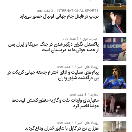
INTERNATIONAL SPORTS
3 هفته ago
ترمپ در فاینل جام جهانی فوتبال حضور می‌یابد
اخبار ساحوی
3 هفته ago
پاکستان نگران درگیر شدن در جنگ امریکا و ایران پس
از حمله حوثی‌ها به عربستان است
رویداد های اخیر
4 هفته ago
پیام‌های تسلیت و ادای احترام جامعه جهانی کریکت در
پی درگذشت شاپور زدران
تجارت
3 هفته ago
معیارهای واردات نفت و گاز به منظور کاهش قیمت‌ها
موقتاً تغییر کرد
رویداد های اخیر
4 هفته ago
هزاران تن در کابل با شاپور ځدران وداع کردند