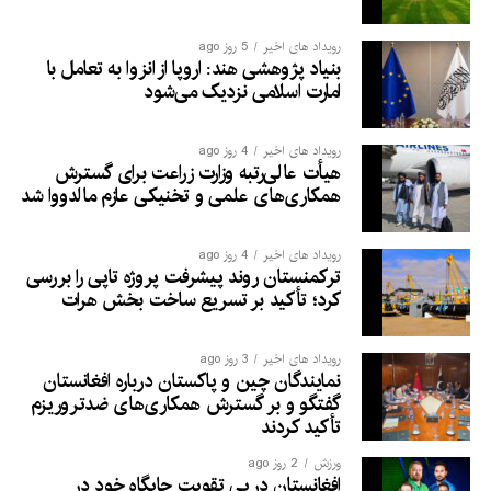
رویداد های اخیر
5 روز ago
بنیاد پژوهشی هند: اروپا از انزوا به تعامل با
امارت اسلامی نزدیک می‌شود
رویداد های اخیر
4 روز ago
هیأت عالی‌رتبه وزارت زراعت برای گسترش
همکاری‌های علمی و تخنیکی عازم مالدووا شد
رویداد های اخیر
4 روز ago
ترکمنستان روند پیشرفت پروژه تاپی را بررسی
کرد؛ تأکید بر تسریع ساخت بخش هرات
رویداد های اخیر
3 روز ago
نمایندگان چین و پاکستان درباره افغانستان
گفتگو و بر گسترش همکاری‌های ضدتروریزم
تأکید کردند
ورزش
2 روز ago
افغانستان در پی تقویت جایگاه خود در