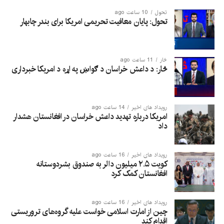
تحول
10 ساعت ago
تحول: پایان معافیت تحریمی امریکا برای بندر چابهار
څار
11 ساعت ago
څار: د داعش خراسان د ګواښ په اړه د امریکا خبرداری
رویداد های اخیر
14 ساعت ago
امریکا درباره تهدید داعش خراسان در افغانستان هشدار
داد
رویداد های اخیر
16 ساعت ago
کویت ۲.۵ میلیون دالر به صندوق بشردوستانه
افغانستان کمک کرد
رویداد های اخیر
16 ساعت ago
چین از امارت اسلامی خواست علیه گروه‌های تروریستی
اقدام کند