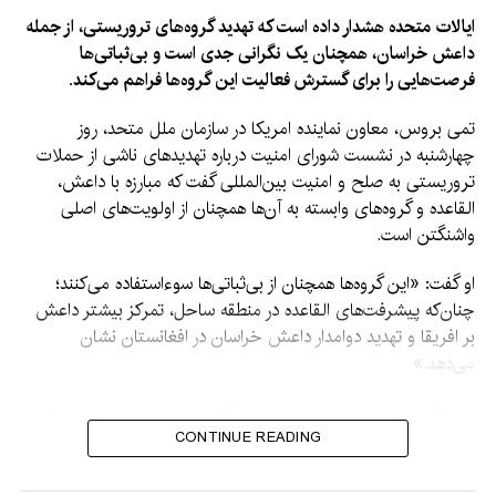
ایالات متحده هشدار داده است که تهدید گروه‌های تروریستی، از جمله
داعش خراسان، همچنان یک نگرانی جدی است و بی‌ثباتی‌ها
فرصت‌هایی را برای گسترش فعالیت این گروه‌ها فراهم می‌کند.
تمی بروس، معاون نماینده امریکا در سازمان ملل متحد، روز
چهارشنبه در نشست شورای امنیت درباره تهدیدهای ناشی از حملات
تروریستی به صلح و امنیت بین‌المللی گفت که مبارزه با داعش،
القاعده و گروه‌های وابسته به آن‌ها همچنان از اولویت‌های اصلی
واشنگتن است.
او گفت: «این گروه‌ها همچنان از بی‌ثباتی‌ها سوءاستفاده می‌کنند؛
چنان‌که پیشرفت‌های القاعده در منطقه ساحل، تمرکز بیشتر داعش
بر افریقا و تهدید دوامدار داعش خراسان در افغانستان نشان
می‌دهد.»
این اظهارات در حالی مطرح می‌شود که امارت اسلامی بارها ادعاها
درباره فعالیت گروه‌های تروریستی در افغانستان را رد کرده و
CONTINUE READING
گفته‌است اجازه نخواهد داد از خاک این کشور علیه امنیت دیگر
کشورها استفاده شود.