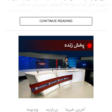
تروریزم عمل کرده و علیه همه گروه‌های تروریستی مستقر در
افغانستان، از جمله افراد و نهادهای فهرست‌شده در کمیته تحریم‌های
شورای امنیت بر اساس قطعنامه ۱۲۶۷، اقدامات جدی انجام دهد.
CONTINUE READING
او هشدار داد که نباید اجازه داده شود افغانستان دوباره به محل رشد و
گسترش تروریزم تبدیل شود.
نماینده چین همچنین گفت جامعه جهانی باید به افغانستان در
بازسازی اقتصاد و بهبود زندگی مردم کمک کند تا زمینه‌های
شکل‌گیری تروریزم از بین برود.
وی افزود که چین از همکاری کشورهای آسیای مرکزی و سازمان‌های
منطقه‌ای مانند سازمان همکاری شانگهای با افغانستان برای مقابله
مشترک با تهدیدهای تروریستی فرامرزی حمایت می‌کند.
این اظهارات در حالی مطرح می‌شود که امارت اسلامی حضور
گروه‌های تروریستی در افغانستان را رد کرده و تأکید کرده است که
اجازه نمی‌دهد از خاک افغانستان علیه امنیت هیچ کشور دیگری
استفاده شود.
آخرین خبرها
پربازدید
ویدیوها