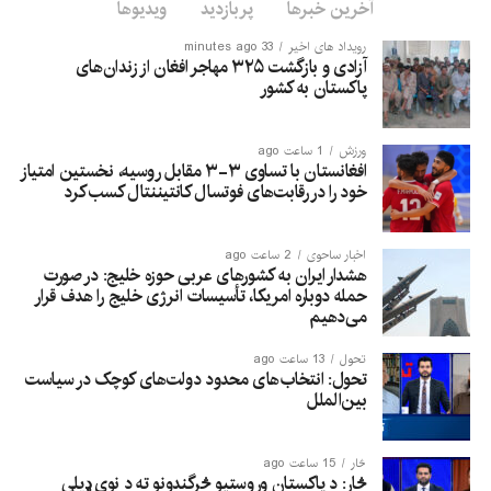
آخرین خبرها
پربازدید
ویدیوها
رویداد های اخیر
33 minutes ago
آزادی و بازگشت ۳۲۵ مهاجر افغان از زندان‌های
پاکستان به کشور
ورزش
1 ساعت ago
افغانستان با تساوی ۳-۳ مقابل روسیه، نخستین امتیاز
خود را در رقابت‌های فوتسال کانتیننتال کسب کرد
اخبار ساحوی
2 ساعت ago
هشدار ایران به کشورهای عربی حوزه خلیج: در صورت
حمله دوباره امریکا، تأسیسات انرژی خلیج را هدف قرار
می‌دهیم
تحول
13 ساعت ago
تحول: انتخاب‌های محدود دولت‌های کوچک در سیاست
بین‌الملل
څار
15 ساعت ago
څار: د پاکستان وروستیو څرگندونو ته د نوي ډیلي