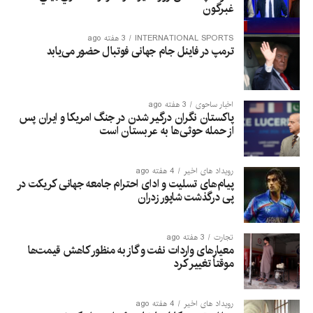
غبرگون
INTERNATIONAL SPORTS
3 هفته ago
ترمپ در فاینل جام جهانی فوتبال حضور می‌یابد
اخبار ساحوی
3 هفته ago
پاکستان نگران درگیر شدن در جنگ امریکا و ایران پس
از حمله حوثی‌ها به عربستان است
رویداد های اخیر
4 هفته ago
پیام‌های تسلیت و ادای احترام جامعه جهانی کریکت در
پی درگذشت شاپور زدران
تجارت
3 هفته ago
معیارهای واردات نفت و گاز به منظور کاهش قیمت‌ها
موقتاً تغییر کرد
رویداد های اخیر
4 هفته ago