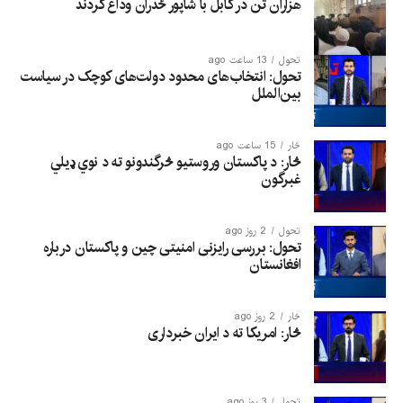
هزاران تن در کابل با شاپور ځدران وداع کردند
تحول
13 ساعت ago
تحول: انتخاب‌های محدود دولت‌های کوچک در سیاست
بین‌الملل
څار
15 ساعت ago
څار: د پاکستان وروستیو څرگندونو ته د نوي ډیلي
غبرگون
تحول
2 روز ago
تحول: بررسی رایزنی امنیتی چین و پاکستان درباره
افغانستان
څار
2 روز ago
څار: امریکا ته د ایران خبرداری
تحول
3 روز ago