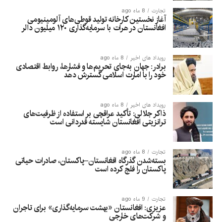
تجارت
8 ماه ago
آغاز نخستین کارخانه تولید قوطی‌های آلومینیومی
افغانستان در هرات با سرمایه‌گذاری ۱۲۰ میلیون دالر
رویداد های اخیر
8 ماه ago
برادر: جهان به‌جای تحریم‌ها و فشارها، روابط اقتصادی
خود را با امارت اسلامی گسترش دهد
رویداد های اخیر
8 ماه ago
ذاکر جلالی: تأکید عراقچی بر استفاده از ظرفیت‌های
ترانزیتی افغانستان شایسته قدردانی است
تجارت
8 ماه ago
بسته‌شدن گذرگاه افغانستان–پاکستان، صادرات حیاتی
پاکستان را فلج کرده است
تجارت
9 ماه ago
عزیزی: افغانستان «بهشت سرمایه‌گذاری» برای تاجران
و شرکت‌های خارجی