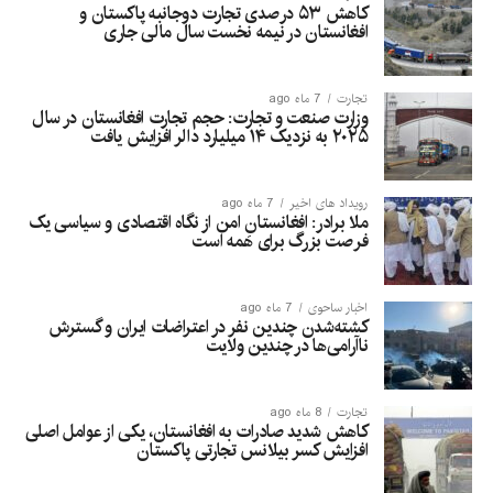
کاهش ۵۳ درصدی تجارت دوجانبه پاکستان و
افغانستان در نیمه نخست سال مالی جاری
تجارت
7 ماه ago
وزارت صنعت و تجارت: حجم تجارت افغانستان در سال
۲۰۲۵ به نزدیک ۱۴ میلیارد دالر افزایش یافت
رویداد های اخیر
7 ماه ago
ملا برادر: افغانستانِ امن از نگاه اقتصادی و سیاسی یک
فرصت بزرگ برای همه است
اخبار ساحوی
7 ماه ago
کشته‌شدن چندین نفر در اعتراضات ایران و گسترش
ناآرامی‌ها در چندین ولایت
تجارت
8 ماه ago
کاهش شدید صادرات به افغانستان، یکی از عوامل اصلی
افزایش کسر بیلانس تجارتی پاکستان