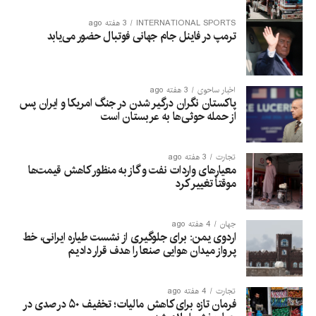
INTERNATIONAL SPORTS
3 هفته ago
ترمپ در فاینل جام جهانی فوتبال حضور می‌یابد
اخبار ساحوی
3 هفته ago
پاکستان نگران درگیر شدن در جنگ امریکا و ایران پس
از حمله حوثی‌ها به عربستان است
تجارت
3 هفته ago
معیارهای واردات نفت و گاز به منظور کاهش قیمت‌ها
موقتاً تغییر کرد
جهان
4 هفته ago
اردوی یمن: برای جلوگیری از نشست طیاره ایرانی، خط
پرواز میدان هوایی صنعا را هدف قرار دادیم
تجارت
4 هفته ago
فرمان تازه برای کاهش مالیات؛ تخفیف ۵۰ درصدی در