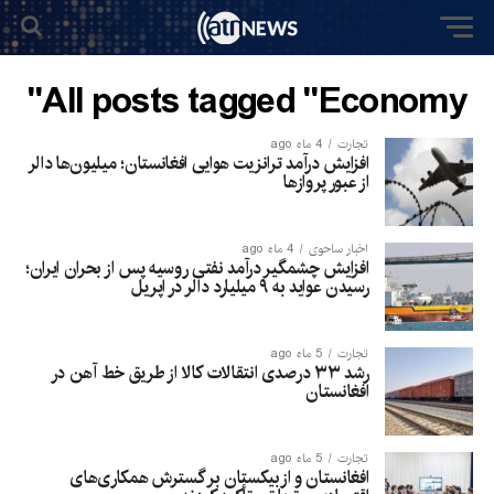
All posts tagged "Economy"
تجارت
4 ماه ago
افزایش درآمد ترانزیت هوایی افغانستان؛ میلیون‌ها دالر
از عبور پروازها
اخبار ساحوی
4 ماه ago
افزایش چشمگیر درآمد نفتی روسیه پس از بحران ایران؛
رسیدن عواید به ۹ میلیارد دالر در اپریل
تجارت
5 ماه ago
رشد ۳۳ درصدی انتقالات کالا از طریق خط آهن در
افغانستان
تجارت
5 ماه ago
افغانستان و ازبیکستان بر گسترش همکاری‌های