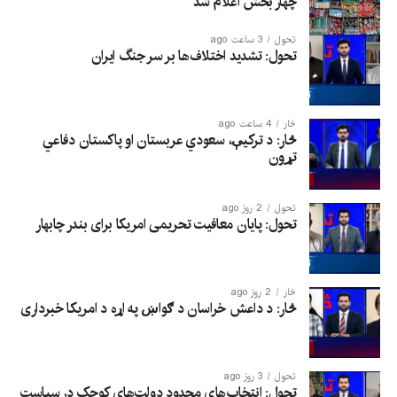
چهار بخش اعلام شد
تحول
3 ساعت ago
تحول: تشدید اختلاف‌ها بر سر جنگ ایران
څار
4 ساعت ago
څار: د ترکیې، سعودي عربستان او پاکستان دفاعي
تړون
تحول
2 روز ago
تحول: پایان معافیت تحریمی امریکا برای بندر چابهار
څار
2 روز ago
څار: د داعش خراسان د ګواښ په اړه د امریکا خبرداری
تحول
3 روز ago
تحول: انتخاب‌های محدود دولت‌های کوچک در سیاست