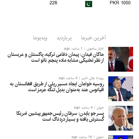
228
1000 PKR
آخرین خبرها
پربازدید
ویدیوها
اخبار ساحوی
1 ساعت ago
هاکان فیدان: پیمان دفاعی ترکیه، پاکستان و عربستان
از نظر تخنیکی مشابه ماده پنجم ناتو است
رویداد های اخیر
4 ساعت ago
روسیه خواهان ایجاد مسیر ریلی از طریق افغانستان به
اقیانوس هند به‌عنوان بدیل تنگه هرمز است
جهان
4 ساعت ago
پسر جو بایدن: سرطان رئیس‌جمهور پیشین امریکا
گسترش یافته و بسیار دردناک است
تحول
16 ساعت ago