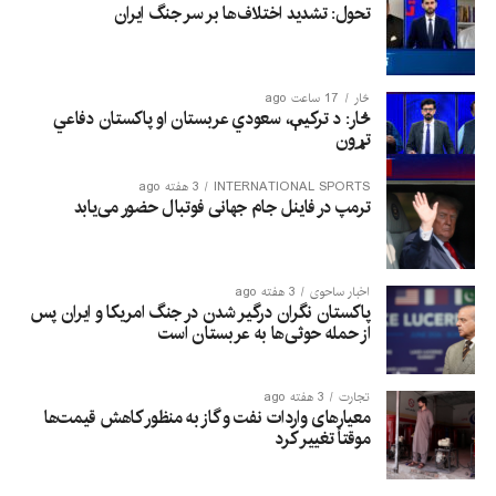
تحول: تشدید اختلاف‌ها بر سر جنگ ایران
څار
17 ساعت ago
څار: د ترکیې، سعودي عربستان او پاکستان دفاعي
تړون
INTERNATIONAL SPORTS
3 هفته ago
ترمپ در فاینل جام جهانی فوتبال حضور می‌یابد
اخبار ساحوی
3 هفته ago
پاکستان نگران درگیر شدن در جنگ امریکا و ایران پس
از حمله حوثی‌ها به عربستان است
تجارت
3 هفته ago
معیارهای واردات نفت و گاز به منظور کاهش قیمت‌ها
موقتاً تغییر کرد