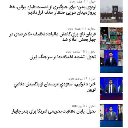
جهان
4 هفته ago
اردوی یمن: برای جلوگیری از نشست طیاره ایرانی، خط
پرواز میدان هوایی صنعا را هدف قرار دادیم
تجارت
4 هفته ago
فرمان تازه برای کاهش مالیات؛ تخفیف ۵۰ درصدی در
چهار بخش اعلام شد
تحول
16 ساعت ago
تحول: تشدید اختلاف‌ها بر سر جنگ ایران
څار
17 ساعت ago
څار: د ترکیې، سعودي عربستان او پاکستان دفاعي
تړون
تحول
3 روز ago
تحول: پایان معافیت تحریمی امریکا برای بندر چابهار