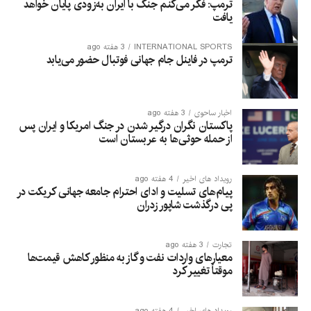
ترمپ: فکر می‌کنم جنگ با ایران به‌زودی پایان خواهد
یافت
INTERNATIONAL SPORTS
3 هفته ago
ترمپ در فاینل جام جهانی فوتبال حضور می‌یابد
اخبار ساحوی
3 هفته ago
پاکستان نگران درگیر شدن در جنگ امریکا و ایران پس
از حمله حوثی‌ها به عربستان است
رویداد های اخیر
4 هفته ago
پیام‌های تسلیت و ادای احترام جامعه جهانی کریکت در
پی درگذشت شاپور زدران
تجارت
3 هفته ago
معیارهای واردات نفت و گاز به منظور کاهش قیمت‌ها
موقتاً تغییر کرد
رویداد های اخیر
4 هفته ago