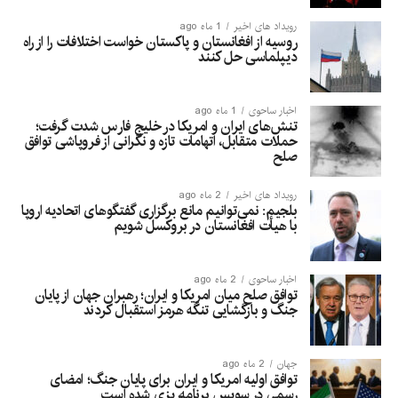
رویداد های اخیر
1 ماه ago
روسیه از افغانستان و پاکستان خواست اختلافات را از راه
دیپلماسی حل کنند
اخبار ساحوی
1 ماه ago
تنش‌های ایران و امریکا در خلیج فارس شدت گرفت؛
حملات متقابل، اتهامات تازه و نگرانی از فروپاشی توافق
صلح
رویداد های اخیر
2 ماه ago
بلجیم: نمی‌توانیم مانع برگزاری گفتگوهای اتحادیه اروپا
با هیأت افغانستان در بروکسل شویم
اخبار ساحوی
2 ماه ago
توافق صلح میان امریکا و ایران؛ رهبران جهان از پایان
جنگ و بازگشایی تنگه هرمز استقبال کردند
جهان
2 ماه ago
توافق اولیه امریکا و ایران برای پایان جنگ؛ امضای
رسمی در سویس برنامه‌ریزی شده است