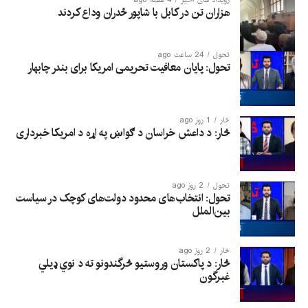
هزاران تن در کابل با شاپور ځدران وداع کردند
تحول
24 ساعت ago
تحول: پایان معافیت تحریمی امریکا برای بندر چابهار
څار
1 روز ago
څار: د داعش خراسان د ګواښ په اړه د امریکا خبرداری
تحول
2 روز ago
تحول: انتخاب‌های محدود دولت‌های کوچک در سیاست
بین‌الملل
څار
2 روز ago
څار: د پاکستان وروستیو څرگندونو ته د نوي ډیلي
غبرگون