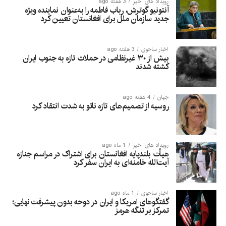
رویداد های اخیر
3 هفته ago
آنتونیو گوترش، رباب فاطمه را به‌عنوان نماینده ویژه
جدید سازمان ملل برای افغانستان تعیین کرد
اخبار ساحوی
3 هفته ago
بیش از ۳۰ غیرنظامی در حملات تازه به جنوب ایران
کشته شدند
جهان
4 هفته ago
روسیه از تصمیم‌های تازه ناتو به شدت انتقاد کرد
رویداد های اخیر
1 ماه ago
هیأت بلندپایه افغانستان برای اشتراک در مراسم جنازه
آیت‌الله خامنه‌ای به ایران سفر کرد
اخبار ساحوی
1 ماه ago
گفتگوهای امریکا و ایران در دوحه بدون پیشرفت نهایی؛
تمرکز بر تنگه هرمز