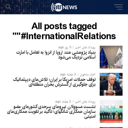
All posts tagged
"#InternationalRelations"
رویداد های اخیر
5 روز ago
بنیاد پژوهشی هند: اروپا از انزوا به تعامل با امارت
اسلامی نزدیک می‌شود
اخبار ساحوی
2 هفته ago
توقف حملات امریکا بر ایران؛ تلاش‌های دیپلماتیک
برای جلوگیری از گسترش بحران منطقه‌ای
رویداد های اخیر
2 هفته ago
نشست مسوولان نیروهای سرحدی کشورهای عضو
سازمان همکاری شانگهای؛ تأکید بر تقویت همکاری‌های
امنیتی