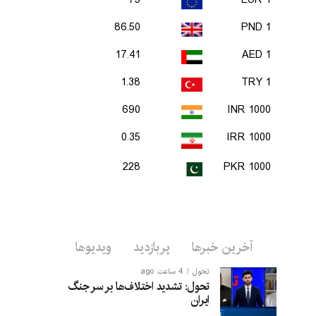
75
1 EUR
86.50
1 PND
17.41
1 AED
1.38
1 TRY
690
1000 INR
0.35
1000 IRR
228
1000 PKR
آخرین خبرها
پربازدید
ویدیوها
تحول
4 ساعت ago
تحول: تشدید اختلاف‌ها بر سر جنگ
ایران