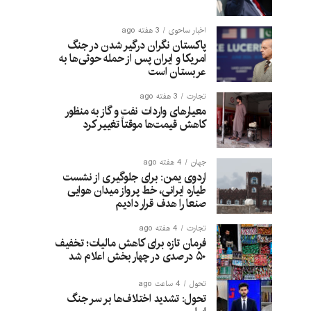
اخبار ساحوی
3 هفته ago
پاکستان نگران درگیر شدن در جنگ
امریکا و ایران پس از حمله حوثی‌ها به
عربستان است
تجارت
3 هفته ago
معیارهای واردات نفت و گاز به منظور
کاهش قیمت‌ها موقتاً تغییر کرد
جهان
4 هفته ago
اردوی یمن: برای جلوگیری از نشست
طیاره ایرانی، خط پرواز میدان هوایی
صنعا را هدف قرار دادیم
تجارت
4 هفته ago
فرمان تازه برای کاهش مالیات؛ تخفیف
۵۰ درصدی در چهار بخش اعلام شد
تحول
4 ساعت ago
تحول: تشدید اختلاف‌ها بر سر جنگ