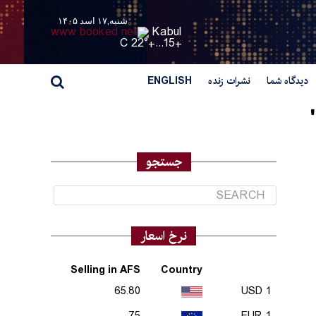
شنبه,۱۷ اسد ۱۴۰۵
Kabul
22° C
+
15...
+
دیدگاه شما
نشرات زنده
ENGLISH
جستجو
نرخ اسعار
Selling in AFS
Country
65.80
1 USD