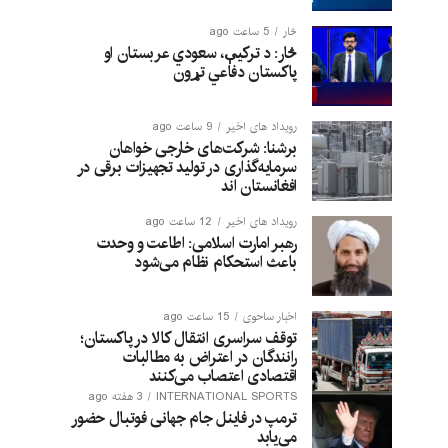
څار
5 ساعت ago
څار: د ترکیې، سعودي عربستان او
پاکستان دفاعي تړون
رویداد های اخیر
9 ساعت ago
برشنا: شرکت‌های خارجی خواهان
سرمایه‌گذاری در تولید تجهیزات برقی در
افغانستان‌ اند
رویداد های اخیر
12 ساعت ago
رهبر امارت اسلامی: اطاعت و وحدت
باعث استحکام نظام می‌شود
اخبار ساحوی
15 ساعت ago
توقف سراسری انتقال کالا در پاکستان؛
رانندگان در اعتراض به مطالبات
اقتصادی اعتصاب می‌کنند
INTERNATIONAL SPORTS
3 هفته ago
ترمپ در فاینل جام جهانی فوتبال حضور
می‌یابد