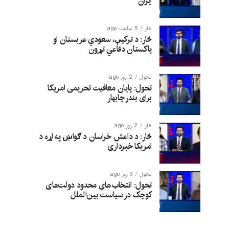
ایران
څار
5 ساعت ago
څار: د ترکیې، سعودي عربستان او
پاکستان دفاعي تړون
تحول
2 روز ago
تحول: پایان معافیت تحریمی امریکا
برای بندر چابهار
څار
2 روز ago
څار: د داعش خراسان د ګواښ په اړه د
امریکا خبرداری
تحول
3 روز ago
تحول: انتخاب‌های محدود دولت‌های
کوچک در سیاست بین‌الملل