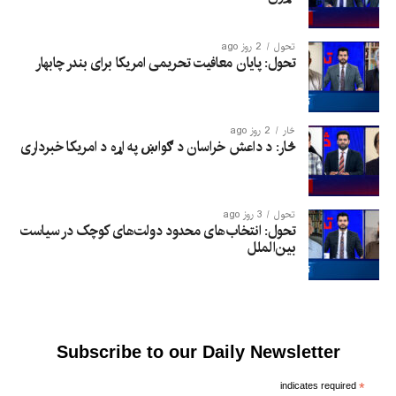
تحول
2 روز ago
تحول: پایان معافیت تحریمی امریکا برای بندر چابهار
څار
2 روز ago
څار: د داعش خراسان د ګواښ په اړه د امریکا خبرداری
تحول
3 روز ago
تحول: انتخاب‌های محدود دولت‌های کوچک در سیاست
بین‌الملل
Subscribe to our Daily Newsletter
indicates required
*