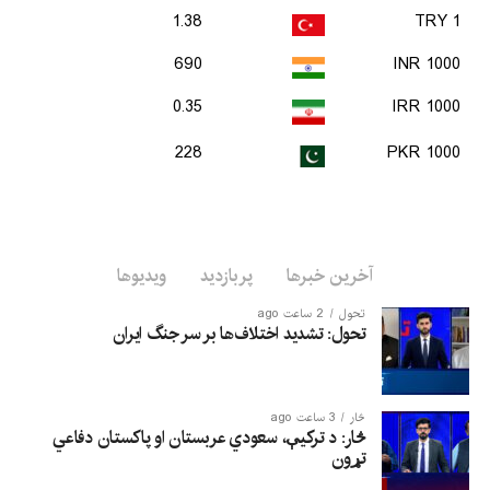
1.38
1 TRY
690
1000 INR
0.35
1000 IRR
228
1000 PKR
آخرین خبرها
پربازدید
ویدیوها
تحول
2 ساعت ago
تحول: تشدید اختلاف‌ها بر سر جنگ ایران
څار
3 ساعت ago
څار: د ترکیې، سعودي عربستان او پاکستان دفاعي
تړون