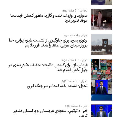
تجارت
3 هفته ago
معیارهای واردات نفت و گاز به منظور کاهش قیمت‌ها
موقتاً تغییر کرد
جهان
4 هفته ago
اردوی یمن: برای جلوگیری از نشست طیاره ایرانی، خط
پرواز میدان هوایی صنعا را هدف قرار دادیم
تجارت
4 هفته ago
فرمان تازه برای کاهش مالیات؛ تخفیف ۵۰ درصدی در
چهار بخش اعلام شد
تحول
2 ساعت ago
تحول: تشدید اختلاف‌ها بر سر جنگ ایران
څار
3 ساعت ago
څار: د ترکیې، سعودي عربستان او پاکستان دفاعي
تړون