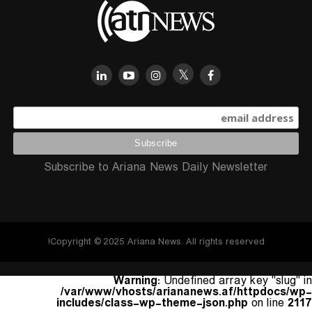
Subscribe to Ariana News Daily Newsletter
Copyright © 2025 Ariana News. All rights reserved!
Warning
: Undefined array key "slug" in
/var/www/vhosts/ariananews.af/httpdocs/wp-
includes/class-wp-theme-json.php
on line
2117