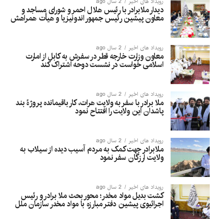
رویداد های اخیر
2 سال ago
دیدار ملابرادر با رئیس هلال احمر و شورای مساجد و
معاون پیشین رئیس جمهور اندونیزیا و هیأت همراهش
رویداد های اخیر
2 سال ago
معاون وزارت خارجه قطر در سفرش به کابل از امارت
اسلامی خواست در نشست دوحه اشتراک کند
رویداد های اخیر
2 سال ago
ملا برادر با سفر به ولایت هرات، کار باقیمانده پروژۀ بند
پاشدان این ولایت را افتتاح نمود
رویداد های اخیر
2 سال ago
ملابرادر جهت کمک به مردم آسیب دیده از سیلاب به
ولایت ارزگان سفر نمود
رویداد های اخیر
2 سال ago
کشت بدیل مواد مخدر؛ محور بحث ملا برادر و رئیس
اجرائیوی پیشین دفتر مبارزه با مواد مخدر سازمان ملل