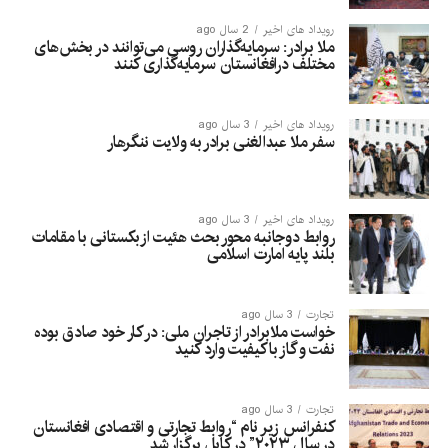
رویداد های اخیر
2 سال ago
ملا برادر: سرمایه‌گذاران روسی می‌توانند در بخش‌های
مختلف درافغانستان سرمایه‌گذاری کنند
رویداد های اخیر
3 سال ago
سفر ملا عبدالغنی برادر به ولایت ننگرهار
رویداد های اخیر
3 سال ago
روابط دوجانبه محور بحث هئیت ازبکستانی با مقامات
بلند پایه امارت اسلامی
تجارت
3 سال ago
خواست ملابرادر از تاجران ملی: در کار خود صادق بوده
نفت و گاز با کیفیت وارد کنید
تجارت
3 سال ago
کنفرانس زیر نام “روابط تجارتی و اقتصادی افغانستان
در سال ۲۰۲۳” در کابل برگزار شد