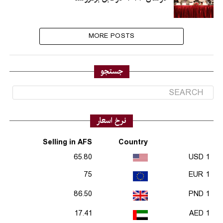
MORE POSTS
جستجو
نرخ اسعار
Selling in AFS
Country
65.80
1 USD
75
1 EUR
86.50
1 PND
17.41
1 AED