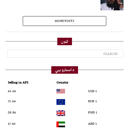
MORE POSTS
لټون
د اسعارو بیې
Selling in AFS
Country
65.60
1 USD
75.60
1 EUR
89.90
1 PND
17.60
1 AED