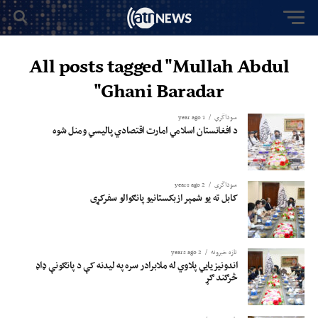
All posts tagged "Mullah Abdul
Ghani Baradar"
سوداگري
1 year ago
د افغانستان اسلامي امارت اقتصادي پالیسي ومنل شوه
سوداگري
2 years ago
کابل ته یو شمېر ازبکستانيو پانګوالو سفرکړی
تازه خبرونه
2 years ago
اندونیزیایي پلاوي له ملابرادر سره په لیدنه کې د پانګونې ډاډ
څرګند ګړ