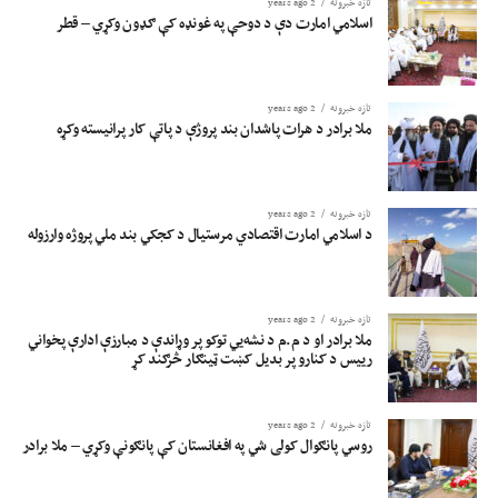
تازه خبرونه
2 years ago
اسلامي امارت دې د دوحې په غونډه کې ګډون وکړي – قطر
تازه خبرونه
2 years ago
ملا برادر د هرات پاشدان بند پروژې د پاتې کار پرانیسته وکړه
تازه خبرونه
2 years ago
د اسلامي امارت اقتصادي مرستیال د کجکي بند ملي پروژه وارزوله
تازه خبرونه
2 years ago
ملا برادر او د م.م د نشه‌يي توکو پر وړاندې د مبارزې ادارې پخواني
رییس د کنارو پر بدیل کښت ټینګار څرګند کړ
تازه خبرونه
2 years ago
روسي پانګوال کولی شي په افغانستان کې پانګونې وکړي – ملا برادر