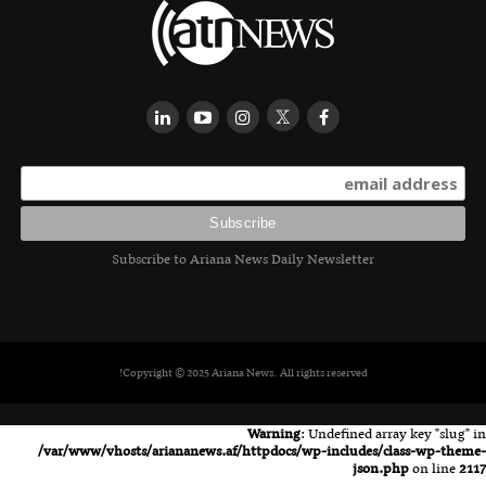
Subscribe to Ariana News Daily Newsletter
Copyright © 2025 Ariana News. All rights reserved!
Warning
: Undefined array key "slug" in
/var/www/vhosts/ariananews.af/httpdocs/wp-includes/class-wp-theme-
json.php
on line
2117