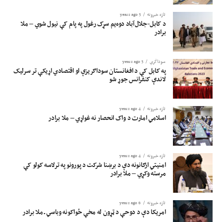
تازه خبرونه
3 years ago
د کابل-جلال‌آباد دوه‌یم سړک رغول په پام کې نیول شوي – ملا
برادر
سوداگري
3 years ago
په کابل کې د افغانستان سوداګریزې او اقتصادي اړیکې تر سرلیک
لاندې کنفرانس جوړ شو
تازه خبرونه
4 years ago
اسلامي امارت د واک انحصار نه غواړي – ملا برادر
تازه خبرونه
4 years ago
امنیتي ارګانونه دې د برښنا شرکت د پورونو په ترلاسه کولو کې
مرسته وکړي – ملا برادر
تازه خبرونه
6 years ago
امریکا دې د دوحې د ټړون له مخې ځواکونه وباسي ـ ملا برادر