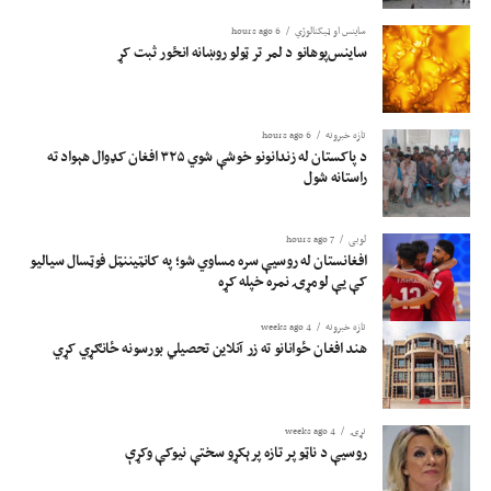
ساینس او ​​ټیکنالوژي
6 hours ago
ساینس‌پوهانو د لمر تر ټولو روښانه انځور ثبت کړ
تازه خبرونه
6 hours ago
د پاکستان له زندانونو خوشې شوي ۳۲۵ افغان کډوال هېواد ته
راستانه شول
لوبی
7 hours ago
افغانستان له روسیې سره مساوي شو؛ په کانټیننټل فوټسال سیالیو
کې یې لومړۍ نمره خپله کړه
تازه خبرونه
4 weeks ago
هند افغان ځوانانو ته زر آنلاین تحصیلي بورسونه ځانګړي کړي
نړۍ
4 weeks ago
روسیې د ناټو پر تازه پرېکړو سختې نیوکې وکړې