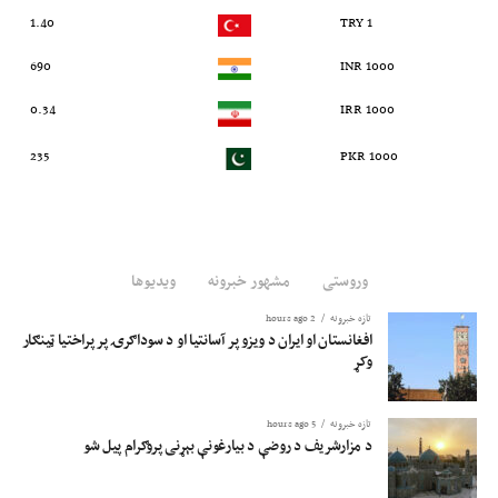
1.40
1 TRY
690
1000 INR
0.34
1000 IRR
235
1000 PKR
وروستی
مشهور خبرونه
ویدیوها
تازه خبرونه
2 hours ago
افغانستان او ایران د ویزو پر آسانتیا او د سوداګرۍ پر پراختیا ټینګار
وکړ
تازه خبرونه
5 hours ago
د مزارشریف د روضې د بیارغونې بېړنی پروګرام پیل شو