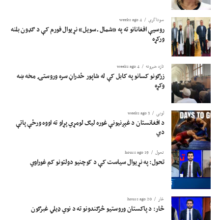
سوداگري
4 weeks ago
روسیې افغانانو ته په «شمال ـ سویل» نړیوال فورم کې د ګډون بلنه
ورکړه
تازه خبرونه
4 weeks ago
زرګونو کسانو په کابل کې له شاپور ځدراڼ سره وروستۍ مخه ښه
وکړه
لوبی
3 weeks ago
د افغانستان د غېږنیونې غوره لیګ لومړي پړاو ته اووه ورځې پاتې
دي
تحول
19 hours ago
تحول: په نړیوال سیاست کې د کوچنیو دولتونو کم غوراوي
څار
20 hours ago
څار: د پاکستان وروستیو څرګندونو ته د نوي ډیلي غبرګون